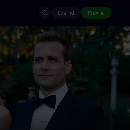
Log ind
Prøv nu