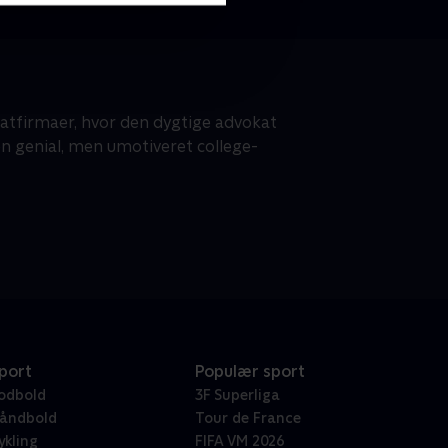
atfirmaer, hvor den dygtige advokat
en genial, men umotiveret college-
port
Populær sport
odbold
3F Superliga
åndbold
Tour de France
ykling
FIFA VM 2026