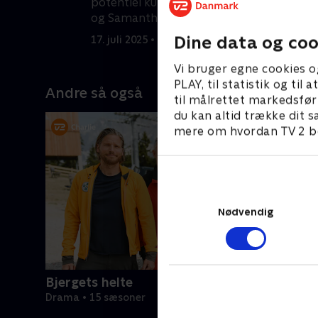
potentiel kunde. Imens tager Harvey
E
og Samantha på bilferie sammen.
k
Dine data og coo
17. juli 2025 • 41 min
1
Vi bruger egne cookies o
PLAY, til statistik og ti
Andre så også
til målrettet markedsfør
du kan altid trække dit s
mere om hvordan TV 2 be
Nødvendig
Bjergets helte
Drama • 15 sæsoner