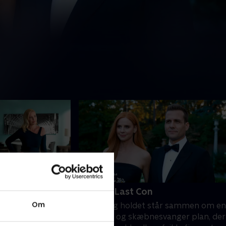
10. One Last Con
Om
t efter et
Harvey og holdet står sammen om en
 Mike hjælper ham
desperat og skæbnesvanger plan, der