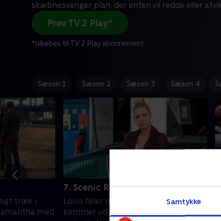
skæbnesvanger plan, der enten vil redde eller afvi
Prøv TV 2 Play*
*tilkøbes til TV 2 Play abonnement
Sæson 1
Sæson 2
Sæson 3
Sæson 4
S
7. Scenic Route
8
igt træk i
Louis føler presset stige, da han
E
Samtykke
 Samantha med
kommer ud på dybt vand med en
a