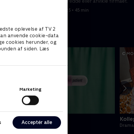
rgen.
enten vil redde eller afvikle firmaet.
17. juli 2025 • 45 min
edste oplevelse af TV 2
e kan anvende cookie-data
ge cookies herunder, og
 bunden af siden. Læs
Marketing
ake Patient
Kolle
s
Acceptér alle
rama • 1 sæsoner
Drama 