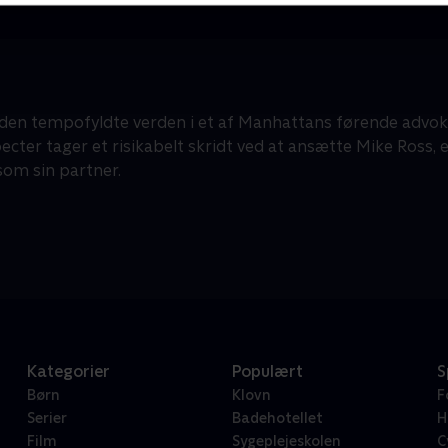
 den tempofyldte verden i et af Manhattans førende advok
ecter tager et risikabelt skridt ved at ansætte Mike Ross, 
som sin partner.
Kategorier
Populært
S
Børn
Klovn
F
Serier
Badehotellet
H
Film
Sygeplejeskolen
C