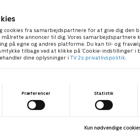
sther har et problem som kun Louis
med at håndtere so
an løse.
17. juli 2025 • 44 min
kies
7. juli 2025 • 41 min
g cookies fra samarbejdspartnere for at give dig den b
l at målrette annoncer til dig. Vores samarbejdspartner
ing på egne og andres platforme. Du kan til- og fravæl
amtykke tilbage ved at klikke på ’Cookie-indstillinger’ i
handler dine oplysninger i
TV 2s privatlivspolitik
.
Samtykkevalg
Præferencer
Statistik
Happy fucking Pride
F
Kun nødvendige cookie
Drama • 1 sæsoner
D