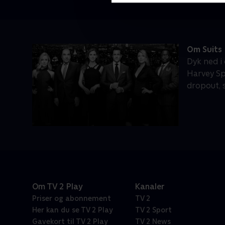
Om Suits
Dyk ned i
Harvey Sp
dropout, 
Om TV 2 Play
Kanaler
Priser og abonnement
TV 2
Her kan du se TV 2 Play
TV 2 Sport
Gavekort til TV 2 Play
TV 2 News