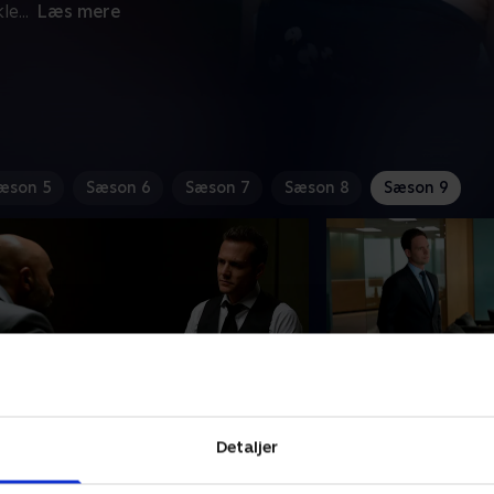
kle
...
Læs mere
æson 5
Sæson 6
Sæson 7
Sæson 8
Sæson 9
. Prisoner's Dilemma
9. Thunder Away
Detaljer
n gammel fjende tvinger Harvey til
Harvey har det svær
t råde bod på fortidens synder.
personligt tab, og