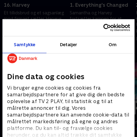
16. Harvey
1. Everything's Changed
Et tillidsbrud og et sagsanlæg
Samantha og Harvey
mod firmaet sætter Harveys
fortsætter kampen for at
karriere på spil. En traumatisk
beholde Zanes navn på
oplevelse sender Samantha og
væggen. Alex advarer Louis om
Robert på jagt efter
de konsekvenser, der venter
17. juli 2025 • 43 min
17. juli 2025 • 42 min
retfærdighed.
ham.
Samtykke
Detaljer
Om
Andre så også
Dine data og cookies
Vi bruger egne cookies og cookies fra
samarbejdspartnere for at give dig den bedste
oplevelse af TV 2 PLAY, til statistik og til at
målrette annoncer til dig. Vores
samarbejdspartnere kan anvende cookie-data til
målrettet markedsføring på egne og andres
Bjergets helte
Happy fucki
platforme. Du kan til- og fravælge cookies
Drama • 15 sæsoner
Drama • 1 sæso
herunder, og du kan altid trække dit samtykke