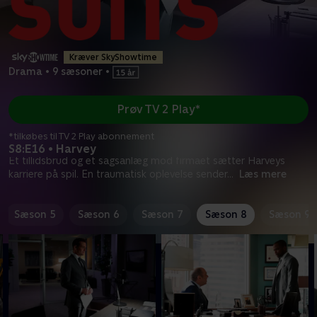
Kræver SkyShowtime
Drama
•
9 sæsoner
•
Prøv TV 2 Play*
*tilkøbes til TV 2 Play abonnement
S8:E16 • Harvey
Et tillidsbrud og et sagsanlæg mod firmaet sætter Harveys
karriere på spil. En traumatisk oplevelse sender
...
Læs mere
Sæson 5
Sæson 6
Sæson 7
Sæson 8
Sæson 9