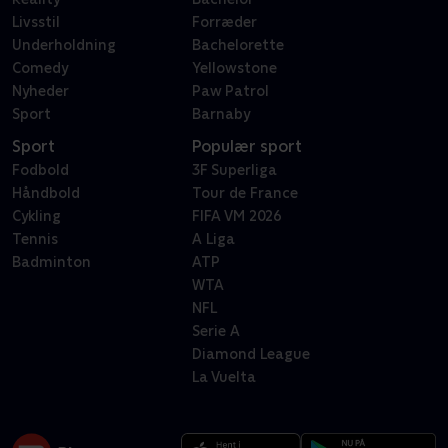
Livsstil
Forræder
Underholdning
Bachelorette
Comedy
Yellowstone
Nyheder
Paw Patrol
Sport
Barnaby
Sport
Populær sport
Fodbold
3F Superliga
Håndbold
Tour de France
Cykling
FIFA VM 2026
Tennis
A Liga
Badminton
ATP
WTA
NFL
Serie A
Diamond League
La Vuelta