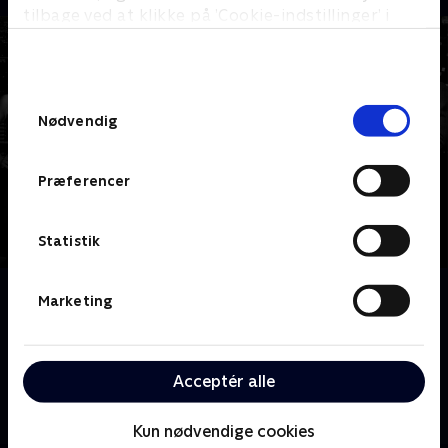
tilbage ved at klikke på ’Cookie-indstillinger’ i
bunden af siden. Læs mere om hvordan TV 2
behandler dine oplysninger i
TV 2s privatlivspolitik
.
Samtykkevalg
Nødvendig
Præferencer
Statistik
Om Suits
Marketing
Dyk ned i den tempofyldte verden i et af Manhattans
førende advokatfirmaer, hvor den dygtige advokat
Harvey Specter tager et risikabelt skridt ved at
Acceptér alle
ansætte Mike Ross, en genial, men umotiveret
college-dropout, som sin partner.
Kun nødvendige cookies