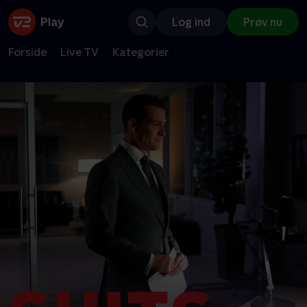
Log ind
Prøv nu
Forside
Live TV
Kategorier