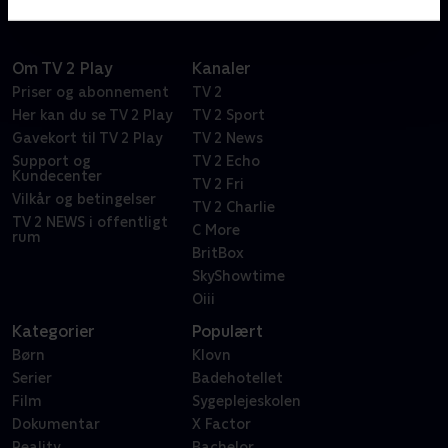
Om TV 2 Play
Kanaler
Priser og abonnement
TV 2
Her kan du se TV 2 Play
TV 2 Sport
Gavekort til TV 2 Play
TV 2 News
Support og
TV 2 Echo
Kundecenter
TV 2 Fri
Vilkår og betingelser
TV 2 Charlie
TV 2 NEWS i offentligt
C More
rum
BritBox
SkyShowtime
Oiii
Kategorier
Populært
Børn
Klovn
Serier
Badehotellet
Film
Sygeplejeskolen
Dokumentar
X Factor
Reality
Bachelor