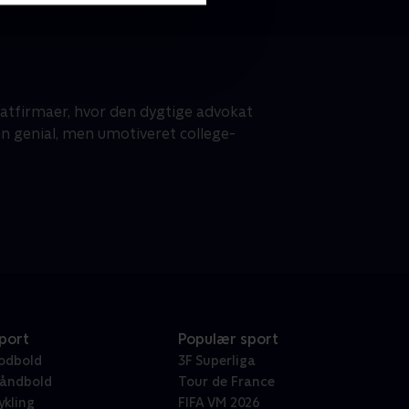
atfirmaer, hvor den dygtige advokat
en genial, men umotiveret college-
port
Populær sport
odbold
3F Superliga
åndbold
Tour de France
ykling
FIFA VM 2026