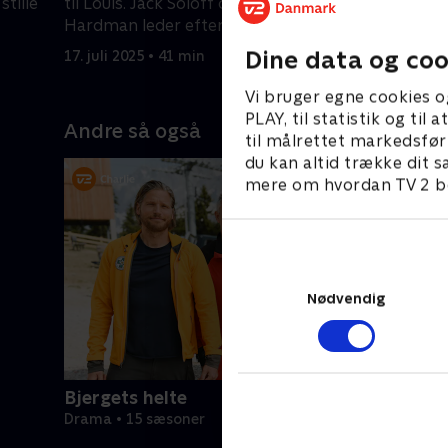
stille
til Louis. Jack Soloff og Daniel
at begive
Hardman leder efter svagheder, de
hemmelig
kan udnytte.
Dine data og coo
17. juli 2025 • 41 min
17. juli 20
Vi bruger egne cookies o
PLAY, til statistik og ti
Andre så også
til målrettet markedsfør
du kan altid trække dit s
mere om hvordan TV 2 be
Nødvendig
Bjergets helte
Drama • 15 sæsoner