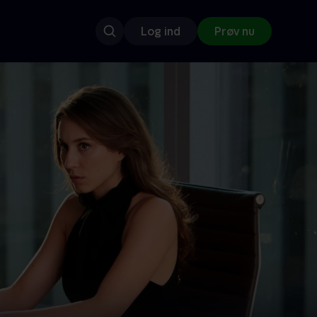
Log ind
Prøv nu