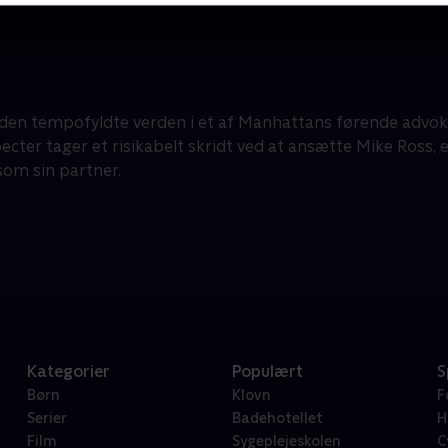
 den tempofyldte verden i et af Manhattans førende advok
ecter tager et risikabelt skridt ved at ansætte Mike Ross, 
som sin partner.
Kategorier
Populært
S
Børn
Klovn
F
Serier
Badehotellet
H
Film
Sygeplejeskolen
C