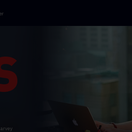
er
Harvey