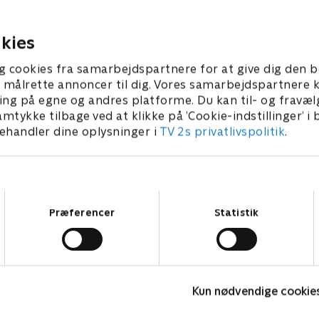
nheden kan afsløre Mikes
Mike og Harvey hver især m
hed.
fortidens dæmoner i øjnene
kies
25 • 41 min
17. juli 2025 • 42 min
g cookies fra samarbejdspartnere for at give dig den b
l at målrette annoncer til dig. Vores samarbejdspartner
ing på egne og andres platforme. Du kan til- og fravæl
amtykke tilbage ved at klikke på ’Cookie-indstillinger’ i
handler dine oplysninger i
TV 2s privatlivspolitik
.
Samtykkevalg
Præferencer
Statistik
Happy fucking Pride
F
Kun nødvendige cookie
Drama • 1 sæsoner
D