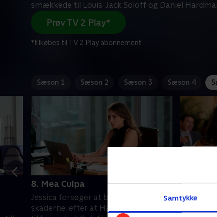
smækkede til Louis. Jack Soloff og Daniel Hardma
Prøv TV 2 Play*
*tilkøbes til TV 2 Play abonnement
Sæson 1
Sæson 2
Sæson 3
Sæson 4
S
8. Mea Culpa
9. Uninv
Jessica forsøger at begrænse
Rachel o
Samtykke
skaderne, efter at Harvey smækkede
hendes dr