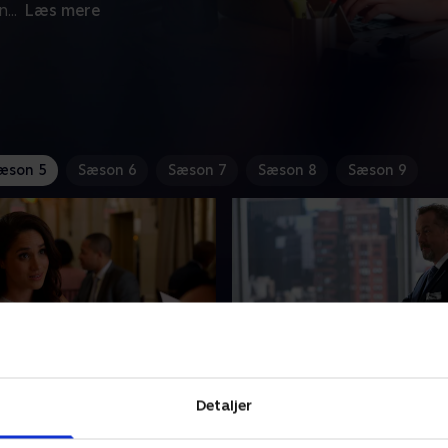
n
...
Læs mere
æson 5
Sæson 6
Sæson 7
Sæson 8
Sæson 9
ited Guests
10. Faith
Detaljer
g hendes mor planlægger
Jessica og Louis gør en indsa
ømmebryllup, men frygter,
mobilisere partnernes støt