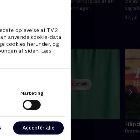
å se
for bedrageri og efterforskes af en
belast
.
skånselsløs statsanklager.
sigtek
17. juli 2025 • 43 min
17. jul
edste oplevelse af TV 2
e kan anvende cookie-data
ge cookies herunder, og
 bunden af siden. Læs
Marketing
ake Patient
Hånde
s
Acceptér alle
rama • 1 sæsoner
Drama 