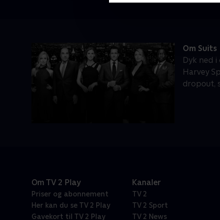
Om Suits
Dyk ned i
Harvey Sp
dropout, 
Om TV 2 Play
Kanaler
Priser og abonnement
TV 2
Her kan du se TV 2 Play
TV 2 Sport
Gavekort til TV 2 Play
TV 2 News