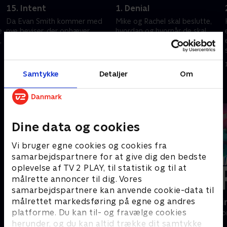
15. Intent
1. Denial
Da Evan Smith kommer med
Mike og Rachel skal beslutte,
e
nye beviser, der ophæver
hvordan og hvornår de skal
,
firmaets sejr over Liberty Rail,
dele deres store nyhed, mens
må Mike og Harvey anstrenge
Donna forsøger at vænne sig
sig for at redde sagen.
til at arbejde for Louis.
17. juli 2025 • 41 min
17. juli 2025 • 41 min
Samtykke
Detaljer
Om
Andre så også
Dine data og cookies
Vi bruger egne cookies og cookies fra
samarbejdspartnere for at give dig den bedste
oplevelse af TV 2 PLAY, til statistik og til at
målrette annoncer til dig. Vores
samarbejdspartnere kan anvende cookie-data til
målrettet markedsføring på egne og andres
Bjergets helte
Happy fucki
platforme. Du kan til- og fravælge cookies
Drama • 15 sæsoner
Drama • 1 sæso
herunder, og du kan altid trække dit samtykke