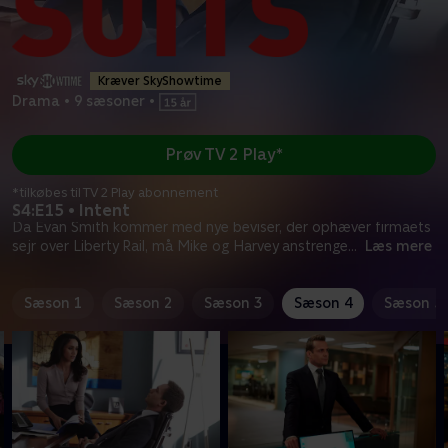
Kræver SkyShowtime
Drama
•
9 sæsoner
•
Prøv TV 2 Play*
*tilkøbes til TV 2 Play abonnement
S4:E15 • Intent
Da Evan Smith kommer med nye beviser, der ophæver firmaets
sejr over Liberty Rail, må Mike og Harvey anstrenge
...
Læs mere
Sæson 1
Sæson 2
Sæson 3
Sæson 4
Sæson 5