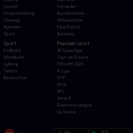
Livsstil
Forræder
Underholdning
Bachelorette
Comedy
Yellowstone
Nyheder
Paw Patrol
Sport
Barnaby
Sport
Populær sport
Fodbold
3F Superliga
Håndbold
Tour de France
Cykling
FIFA VM 2026
Tennis
A Liga
Badminton
ATP
WTA
NFL
Serie A
Diamond League
La Vuelta