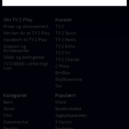
Om TV 2 Play
Kanaler
Priser og abonnement
TV 2
Her kan du se TV 2 Play
TV 2 Sport
Gavekort til TV 2 Play
TV 2 News
Support og
TV 2 Echo
Kundecenter
TV 2 Fri
Vilkår og betingelser
TV 2 Charlie
TV 2 NEWS i offentligt
C More
rum
BritBox
SkyShowtime
Oiii
Kategorier
Populært
Børn
Klovn
Serier
Badehotellet
Film
Sygeplejeskolen
Dokumentar
X Factor
Reality
Bachelor