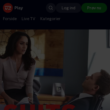
Log ind
Prøv nu
Forside
Live TV
Kategorier