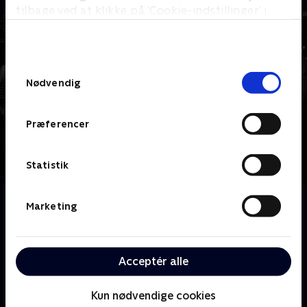
tilbage ved at klikke på ’Cookie-indstillinger’ i
bunden af siden. Læs mere om hvordan TV 2
behandler dine oplysninger i
TV 2s privatlivspolitik
.
Samtykkevalg
Nødvendig
Præferencer
Statistik
Om Suits
Marketing
Dyk ned i den tempofyldte verden i et af Manhattans
førende advokatfirmaer, hvor den dygtige advokat
Harvey Specter tager et risikabelt skridt ved at
Acceptér alle
ansætte Mike Ross, en genial, men umotiveret
college-dropout, som sin partner.
Kun nødvendige cookies