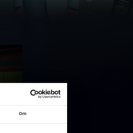
en bringer
Om
rbara
bet kan
ila for