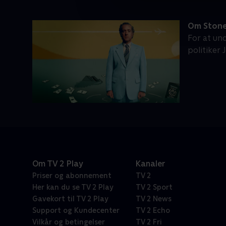
Om Ston
For at un
politiker
Om TV 2 Play
Kanaler
Priser og abonnement
TV 2
Her kan du se TV 2 Play
TV 2 Sport
Gavekort til TV 2 Play
TV 2 News
Support og Kundecenter
TV 2 Echo
Vilkår og betingelser
TV 2 Fri