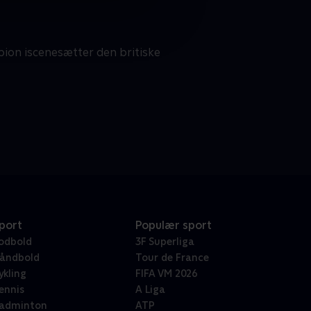
pion iscenesætter den britiske
port
Populær sport
odbold
3F Superliga
åndbold
Tour de France
ykling
FIFA VM 2026
ennis
A Liga
adminton
ATP