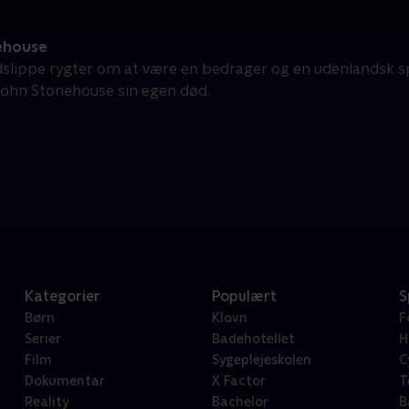
ehouse
dslippe rygter om at være en bedrager og en udenlandsk s
 John Stonehouse sin egen død.
Kategorier
Populært
S
Børn
Klovn
F
Serier
Badehotellet
H
Film
Sygeplejeskolen
C
Dokumentar
X Factor
T
Reality
Bachelor
B