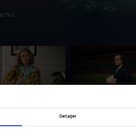
t TV 2.
de 2
3. Episode 3
øger at gemme sig i
Det er uklart, hvad fremtid
Detaljer
 i Australien, men
for Harold Wilson. Mens Ba
at tiltrække sig
spekulerer på, om ægteska
hed fra det lokale politi.
reddes, kommer John og She