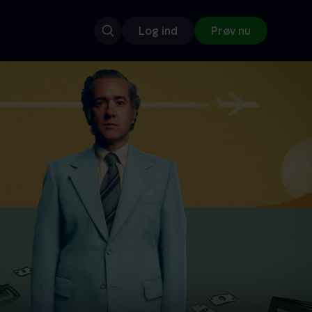
Log ind
Prøv nu