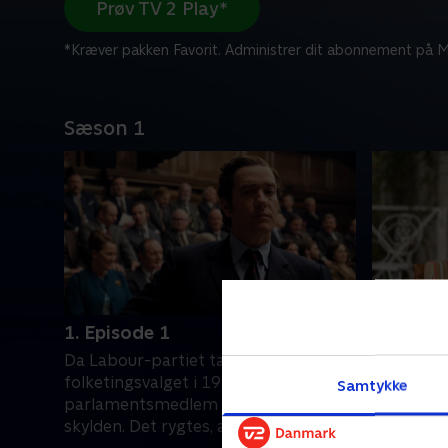
Prøv TV 2 Play*
*Kræver pakken Favorit. Administrer dit abonnement på Mi
Sæson 1
1. Episode 1
2. Episo
Da Labour-partiet taber
John fors
folketingsvalget i 1970, får
Melbourne
Samtykke
parlamentsmedlem John Stonehouse
begynder 
skylden. Det rygtes, at han er en
opmærksom