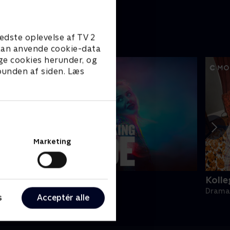
edste oplevelse af TV 2
e kan anvende cookie-data
ge cookies herunder, og
 bunden af siden. Læs
Marketing
appy fucking Pride
Kolle
rama • 1 sæsoner
Drama 
s
Acceptér alle