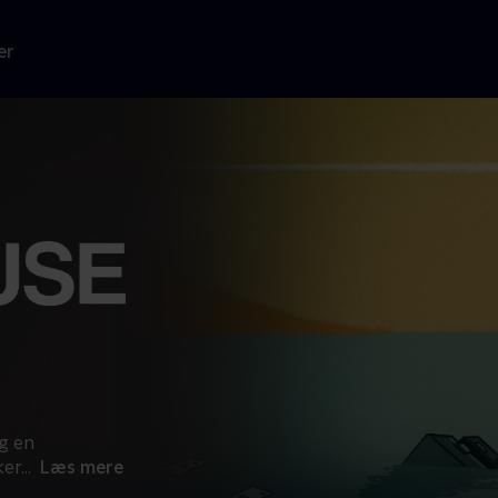
er
g en
ker
...
Læs mere