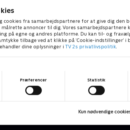
retten.
3 • 47 min
1. maj 2023 • 47 min
kies
g cookies fra samarbejdspartnere for at give dig den b
l at målrette annoncer til dig. Vores samarbejdspartner
ing på egne og andres platforme. Du kan til- og fravæl
amtykke tilbage ved at klikke på ’Cookie-indstillinger’ i
handler dine oplysninger i
TV 2s privatlivspolitik
.
Samtykkevalg
Præferencer
Statistik
Den gode stemning
H
Drama • 1 sæsoner
D
Kun nødvendige cookie