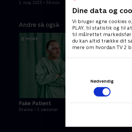
bedrager og endda udenlandsk spion.
1. maj 2023 • 54 min
1. maj 202
Dine data og coo
Vi bruger egne cookies o
Andre så også
PLAY, til statistik og ti
til målrettet markedsfør
du kan altid trække dit s
mere om hvordan TV 2 be
Nødvendig
Fake Patient
Drama • 1 sæsoner