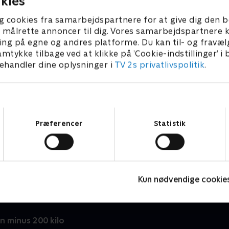
kies
g cookies fra samarbejdspartnere for at give dig den b
l at målrette annoncer til dig. Vores samarbejdspartner
ing på egne og andres platforme. Du kan til- og fravæl
amtykke tilbage ved at klikke på ’Cookie-indstillinger’ i
handler dine oplysninger i
TV 2s privatlivspolitik
.
Samtykkevalg
Præferencer
Statistik
Julelys for millioner
F
2022 • Livsstil • 46 min
L
Kun nødvendige cookie
 minus 200 kilo