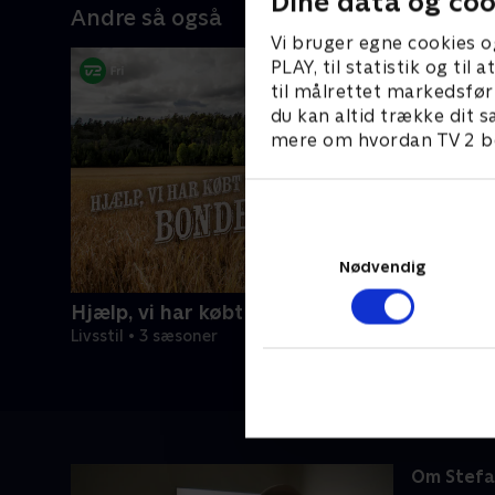
Dine data og coo
Andre så også
Vi bruger egne cookies o
PLAY, til statistik og ti
til målrettet markedsfør
du kan altid trække dit s
mere om hvordan TV 2 be
Nødvendig
Hjælp, vi har købt en bondegård!
Livsstil • 3 sæsoner
Om Stefan