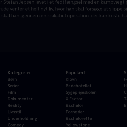
har Stefan Jepsen levet i et fedtfængsel med en kampvægt 
rude venter et helt nyt liv, hvor han skal forsøge at slippe 
 skal han igennem en risikabel operation, der kan koste ha
Kategorier
Populært
S
Børn
Klovn
F
Serier
Badehotellet
H
Film
Sygeplejeskolen
C
Dokumentar
X Factor
T
Reality
Bachelor
B
Livsstil
Forræder
Underholdning
Bachelorette
Comedy
Yellowstone