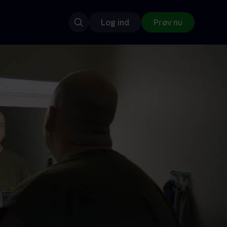
Log ind
Prøv nu