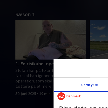
Sæson 1
1. En risikabel operation
2. Et bed
Stefan har på to år tabt 200 kilo fedt.
Stefan når
Nu skal han igennem en risikabel
vægttabsr
operation, som skal bringe ham
ham at sl
Samtykke
tættere på et mere normalt liv. Men
liv?
noget går galt.
30. juni 2025 • 19 min
7. juli 2025