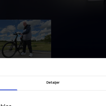
re liv
 et vigtigt mål på sin
ejse, men vil det lykkes
ippe angsten og få et bedre
Detaljer
 • 20 min