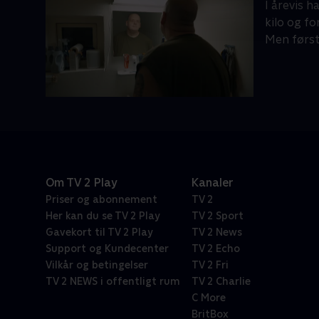
I årevis 
kilo og fo
Men først
Om TV 2 Play
Kanaler
Priser og abonnement
TV 2
Her kan du se TV 2 Play
TV 2 Sport
Gavekort til TV 2 Play
TV 2 News
Support og Kundecenter
TV 2 Echo
Vilkår og betingelser
TV 2 Fri
TV 2 NEWS i offentligt rum
TV 2 Charlie
C More
BritBox