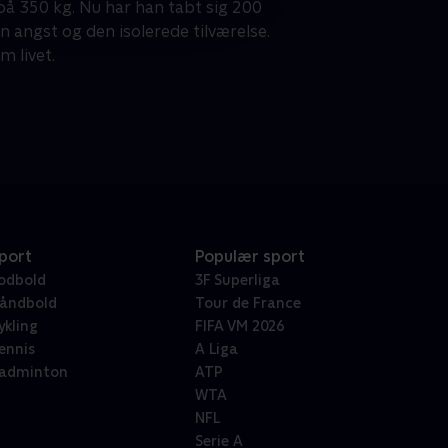
på 350 kg. Nu har han tabt sig 200
sin angst og den isolerede tilværelse.
m livet.
port
Populær sport
odbold
3F Superliga
åndbold
Tour de France
ykling
FIFA VM 2026
ennis
A Liga
adminton
ATP
WTA
NFL
Serie A