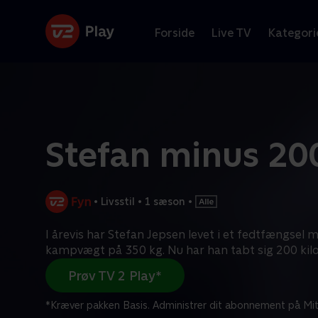
Forside
Live TV
Kategori
Stefan minus 200
•
Livsstil
•
1 sæson
•
I årevis har Stefan Jepsen levet i et fedtfængsel 
kampvægt på 350 kg. Nu har han tabt sig 200 kil
Prøv TV 2 Play*
*Kræver pakken Basis. Administrer dit abonnement på Mit