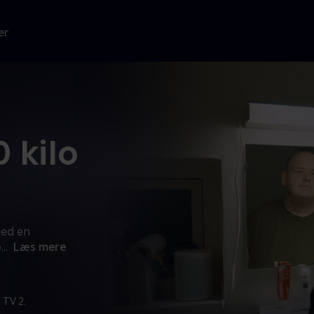
er
 kilo
med en
o
...
Læs mere
 TV 2.