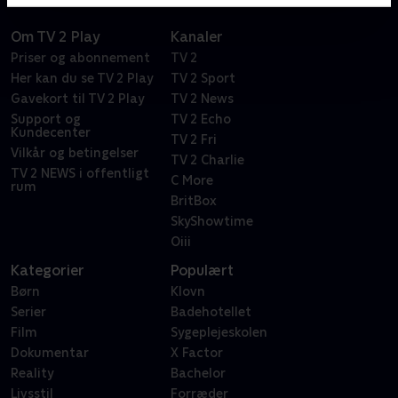
Om TV 2 Play
Kanaler
Priser og abonnement
TV 2
Her kan du se TV 2 Play
TV 2 Sport
Gavekort til TV 2 Play
TV 2 News
Support og
TV 2 Echo
Kundecenter
TV 2 Fri
Vilkår og betingelser
TV 2 Charlie
TV 2 NEWS i offentligt
C More
rum
BritBox
SkyShowtime
Oiii
Kategorier
Populært
Børn
Klovn
Serier
Badehotellet
Film
Sygeplejeskolen
Dokumentar
X Factor
Reality
Bachelor
Livsstil
Forræder