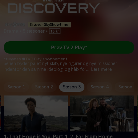
Kræver SkyShowtime
Drama
•
5 sæsoner
•
Prøv TV 2 Play*
*tilkøbes til TV 2 Play abonnement
Serien byder på et nyt skib, nye figurer og nye missioner,
indenfor den samme ideologi og håb for
...
Læs mere
Sæson 1
Sæson 2
Sæson 3
Sæson 4
Sæson 5
1. That Hope is You, Part 1
2. Far From Home