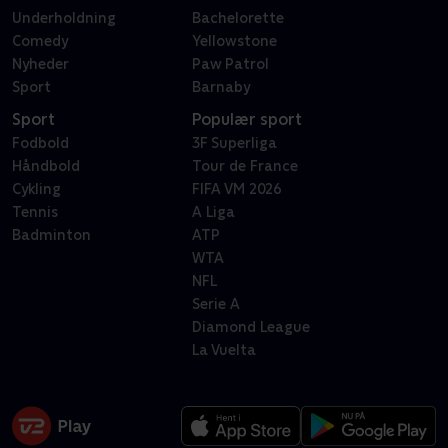
Underholdning
Bachelorette
Comedy
Yellowstone
Nyheder
Paw Patrol
Sport
Barnaby
Sport
Populær sport
Fodbold
3F Superliga
Håndbold
Tour de France
Cykling
FIFA VM 2026
Tennis
A Liga
Badminton
ATP
WTA
NFL
Serie A
Diamond League
La Vuelta