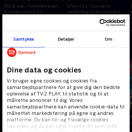
930 år ude i fremtiden leder
Efter U.S.S. Discoverys
Burnham efter U.S.S.
nødlanding på en fremmed
Discoverys besætning i en
planet må besætningen fikse
galakse, hun ikke længere
skibet i en fart. Imens drager
genkender.
Saru og Tilly ud for at finde
11. februar 2022 • 49 min
11. februar 2022 • 51 min
Burnham.
Samtykke
Detaljer
Om
Andre så også
Dine data og cookies
Vi bruger egne cookies og cookies fra
samarbejdspartnere for at give dig den bedste
oplevelse af TV 2 PLAY, til statistik og til at
målrette annoncer til dig. Vores
samarbejdspartnere kan anvende cookie-data til
målrettet markedsføring på egne og andres
Doc Martin
Happy fucki
platforme. Du kan til- og fravælge cookies
Drama • 10 sæsoner
Drama • 1 sæso
herunder, og du kan altid trække dit samtykke