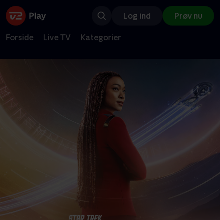
Log ind
Prøv nu
Forside
Live TV
Kategorier