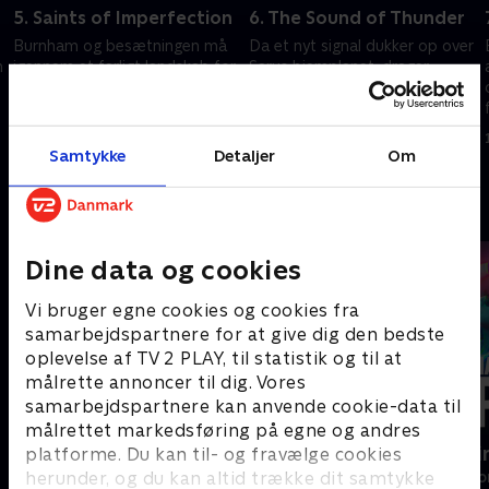
5. Saints of Imperfection
6. The Sound of Thunder
Burnham og besætningen må
Da et nyt signal dukker op over
n
igennem et farligt landskab for
Sarus hjemplanet, drager
at redde Tilly, men Stamets er
Burnham, Saru og besætningen
ikke beredt på det, de finder.
på en mission, der bringer Saru
Sektion 31 hjælper med at
i fare.
11. februar 2022 • 49 min
11. februar 2022 • 53 min
finde Spock.
Samtykke
Detaljer
Om
Andre så også
Dine data og cookies
Vi bruger egne cookies og cookies fra
samarbejdspartnere for at give dig den bedste
oplevelse af TV 2 PLAY, til statistik og til at
målrette annoncer til dig. Vores
samarbejdspartnere kan anvende cookie-data til
målrettet markedsføring på egne og andres
Doc Martin
Happy fucki
platforme. Du kan til- og fravælge cookies
herunder, og du kan altid trække dit samtykke
Drama • 10 sæsoner
Drama • 1 sæso