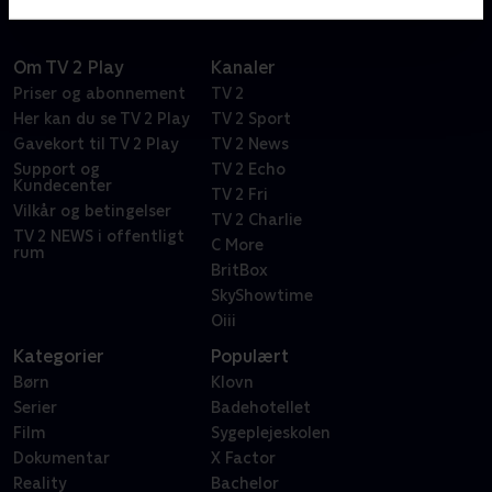
Om TV 2 Play
Kanaler
Priser og abonnement
TV 2
Her kan du se TV 2 Play
TV 2 Sport
Gavekort til TV 2 Play
TV 2 News
Support og
TV 2 Echo
Kundecenter
TV 2 Fri
Vilkår og betingelser
TV 2 Charlie
TV 2 NEWS i offentligt
C More
rum
BritBox
SkyShowtime
Oiii
Kategorier
Populært
Børn
Klovn
Serier
Badehotellet
Film
Sygeplejeskolen
Dokumentar
X Factor
Reality
Bachelor