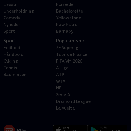
Livsstil
Forræder
Underholdning
Bachelorette
Comedy
Yellowstone
Nyheder
Paw Patrol
Sport
Barnaby
Sport
Populær sport
Fodbold
3F Superliga
Håndbold
Tour de France
Cykling
FIFA VM 2026
Tennis
A Liga
Badminton
ATP
WTA
NFL
Serie A
Diamond League
La Vuelta