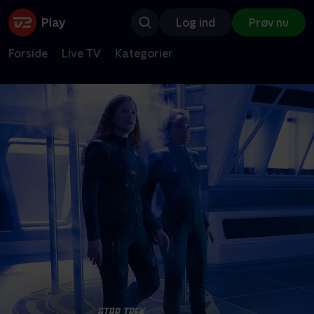
Log ind
Prøv nu
Forside
Live TV
Kategorier