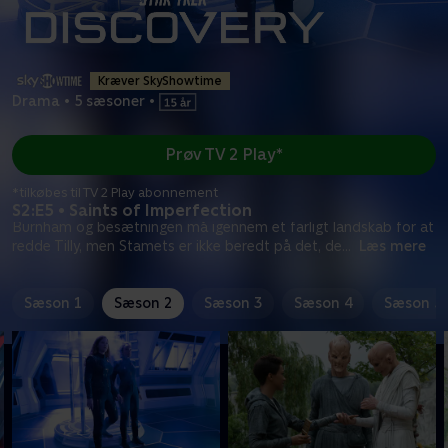
Kræver SkyShowtime
Drama
•
5 sæsoner
•
Prøv TV 2 Play*
*tilkøbes til TV 2 Play abonnement
S2:E5 • Saints of Imperfection
Burnham og besætningen må igennem et farligt landskab for at
redde Tilly, men Stamets er ikke beredt på det, de
...
Læs mere
Sæson 1
Sæson 2
Sæson 3
Sæson 4
Sæson 5