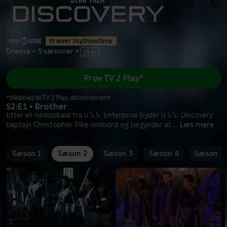
Kræver SkyShowtime
Drama
•
5 sæsoner
•
Prøv TV 2 Play*
*tilkøbes til TV 2 Play abonnement
S2:E1 • Brother
Efter et nødopkald fra U.S.S. Enterprise byder U.S.S. Discovery
kaptajn Christopher Pike ombord og begynder at
...
Læs mere
Sæson 1
Sæson 2
Sæson 3
Sæson 4
Sæson 5