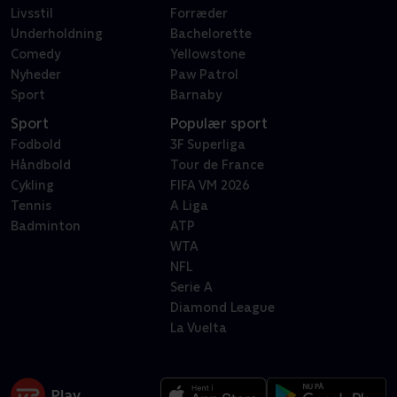
Livsstil
Forræder
Underholdning
Bachelorette
Comedy
Yellowstone
Nyheder
Paw Patrol
Sport
Barnaby
Sport
Populær sport
Fodbold
3F Superliga
Håndbold
Tour de France
Cykling
FIFA VM 2026
Tennis
A Liga
Badminton
ATP
WTA
NFL
Serie A
Diamond League
La Vuelta