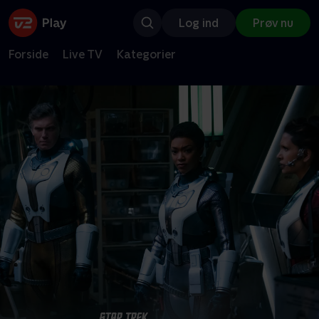
Log ind
Prøv nu
Forside
Live TV
Kategorier