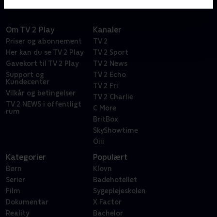
Om TV 2 Play
Kanaler
Priser og abonnement
TV 2
Her kan du se TV 2 Play
TV 2 Sport
Gavekort til TV 2 Play
TV 2 News
Support og
TV 2 Echo
Kundecenter
TV 2 Fri
Vilkår og betingelser
TV 2 Charlie
TV 2 NEWS i offentligt
C More
rum
BritBox
SkyShowtime
Oiii
Kategorier
Populært
Børn
Klovn
Serier
Badehotellet
Film
Sygeplejeskolen
Dokumentar
X Factor
Reality
Bachelor