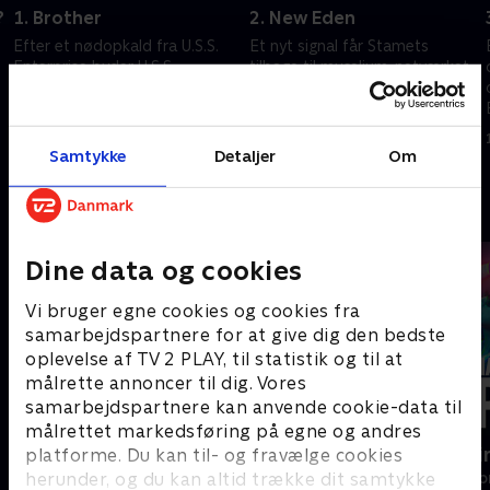
?
1. Brother
2. New Eden
Efter et nødopkald fra U.S.S.
Et nyt signal får Stamets
Enterprise byder U.S.S.
tilbage til mycelium-netværket
Discovery kaptajn Christopher
og fører Burnham, Pike og
Pike ombord og begynder at
Owosekun til en pre-warp
efterforske syv mystiske, røde
planet, hvor de stilles over for
11. februar 2022 • 44 min
11. februar 2022 • 41 min
signaler.
et etisk dilemma.
Samtykke
Detaljer
Om
Andre så også
Dine data og cookies
Vi bruger egne cookies og cookies fra
samarbejdspartnere for at give dig den bedste
oplevelse af TV 2 PLAY, til statistik og til at
målrette annoncer til dig. Vores
samarbejdspartnere kan anvende cookie-data til
målrettet markedsføring på egne og andres
Doc Martin
Happy fucki
platforme. Du kan til- og fravælge cookies
herunder, og du kan altid trække dit samtykke
Drama • 10 sæsoner
Drama • 1 sæso