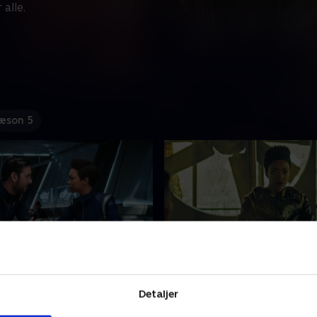
alle.
æson 5
ite Yourself
11. The Wolf Inside
 territorium må U.S.S.
Mens besætningen fortsæt
Detaljer
s besætning tænke kreativt
kampen, tager Burnham på