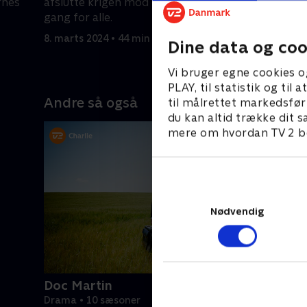
rnes
afslutte krigen mod klingonerne én
for at be
gang for alle.
og komme 
8. marts 2024 • 44 min
8. marts 2
Dine data og coo
Vi bruger egne cookies o
PLAY, til statistik og ti
Andre så også
til målrettet markedsfør
du kan altid trække dit s
mere om hvordan TV 2 be
Nødvendig
Doc Martin
Drama • 10 sæsoner