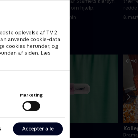
 Discovery
fra uventet kant får Stamets klarsyn.
træffe
abe
Saru beder L'Rells om hjælp.
redde 
Discov
8. marts 2024 • 35 min
8. mar
edste oplevelse af TV 2
e kan anvende cookie-data
ge cookies herunder, og
 bunden af siden. Læs
Marketing
ake Patient
Kolle
s
Acceptér alle
rama • 1 sæsoner
Drama 