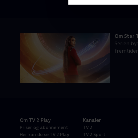
Om Star T
Serien by
fremtiden
Om TV 2 Play
Kanaler
Priser og abonnement
TV 2
Her kan du se TV 2 Play
TV 2 Sport