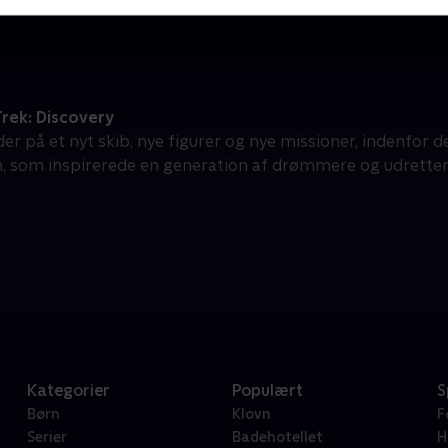
rek: Discovery
der på et nyt skib, nye figurer og nye missioner, indenfor
, som inspirerede en generation af drømmere og udretter
Kategorier
Populært
S
Børn
Klovn
F
Serier
Badehotellet
H