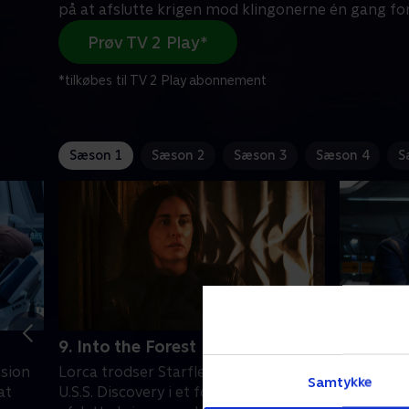
på at afslutte krigen mod klingonerne én gang for 
Prøv TV 2 Play*
*tilkøbes til TV 2 Play abonnement
Sæson 1
Sæson 2
Sæson 3
Sæson 4
S
9. Into the Forest I Go
10. Desp
ssion
Lorca trodser Starfleet og benytter
På ukendt
Samtykke
at
U.S.S. Discovery i et forsøg på at
Discovery