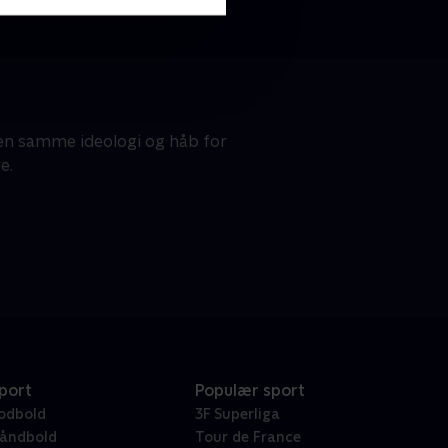
 den samme ideologi og håb for
e.
port
Populær sport
odbold
3F Superliga
åndbold
Tour de France