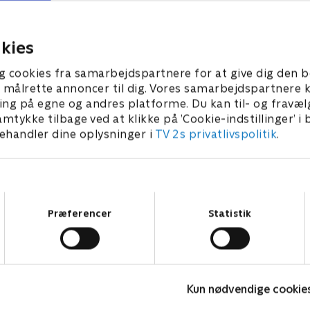
kæmpe hidtil uset modstand
mission for at hjælpe U.S.S.
hjem i live.
hjem. Tilly prøver at gensk
Stamets' neurofunktioner.
024 • 46 min
8. marts 2024 • 46 min
kies
g cookies fra samarbejdspartnere for at give dig den b
l at målrette annoncer til dig. Vores samarbejdspartner
ing på egne og andres platforme. Du kan til- og fravæl
amtykke tilbage ved at klikke på ’Cookie-indstillinger’ i
handler dine oplysninger i
TV 2s privatlivspolitik
.
Samtykkevalg
Præferencer
Statistik
Happy fucking Pride
F
Kun nødvendige cookie
Drama • 1 sæsoner
D