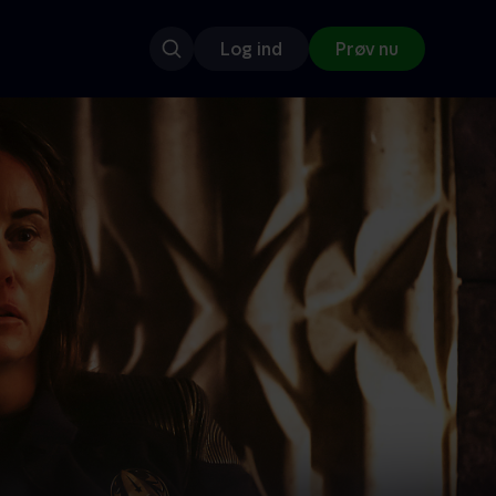
Log ind
Prøv nu