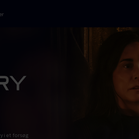
er
y i et forsøg