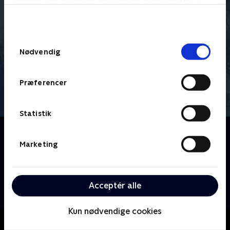
bunden af siden. Læs mere om hvordan TV 2
behandler dine oplysninger i
TV 2s privatlivspolitik
.
Samtykkevalg
Nødvendig
Præferencer
Statistik
Om Solstråler
I arbejdet som journalist møder man indimellem
Marketing
mennesker, som fæstner sig i hukommelsen. De
møder har journalist Anne Moulvad oplevet flere
gange. Nu har hun valgt at gense nogle af dem, som
Acceptér alle
har gjort et helt særligt indtryk.
Kun nødvendige cookies