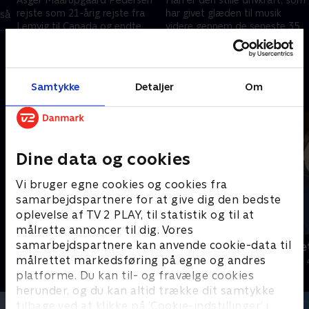
Asger Maarupgaard Pedersen
Han er den stille drivkraft, som
rejste som 21-årig rejste fra
har givet glæden til musik
gså
Lemvig til Canada og endte
videre gennem de seneste 35
vet
som mangemillionær.
år på Skive Musikskole. Mød
Lars Folmer, der har været
21. september 2025 • 12 min
21. september 2025 • 12 min
lærer for nogle af Danmarks
stjerner.
Samtykke
Detaljer
Om
Andre så også
Dine data og cookies
Vi bruger egne cookies og cookies fra
samarbejdspartnere for at give dig den bedste
oplevelse af TV 2 PLAY, til statistik og til at
målrette annoncer til dig. Vores
samarbejdspartnere kan anvende cookie-data til
Julelys for millioner
Jul på slott
målrettet markedsføring på egne og andres
2022 • Livsstil • 46 min
2020 • Livsstil •
platforme. Du kan til- og fravælge cookies
herunder, og du kan altid trække dit samtykke
tilbage ved at klikke på ’Cookie-indstillinger’ i