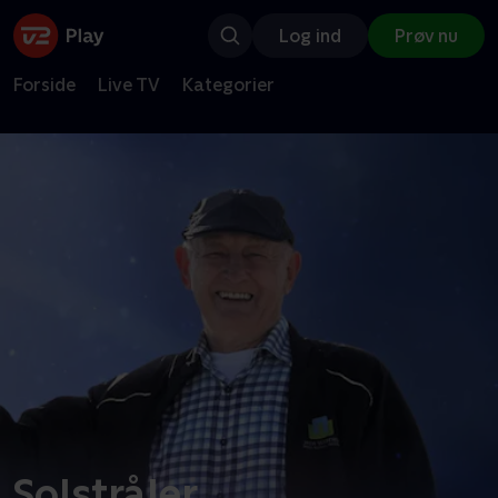
Log ind
Prøv nu
Forside
Live TV
Kategorier
Solstråler