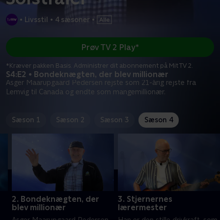
•
Livsstil
•
4 sæsoner
•
Prøv TV 2 Play*
*Kræver pakken Basis. Administrer dit abonnement på Mit TV 2.
S4:E2 • Bondeknægten, der blev millionær
Asger Maarupgaard Pedersen rejste som 21-årig rejste fra
Lemvig til Canada og endte som mangemillionær.
Sæson 1
Sæson 2
Sæson 3
Sæson 4
2. Bondeknægten, der
3. Stjernernes
blev millionær
lærermester