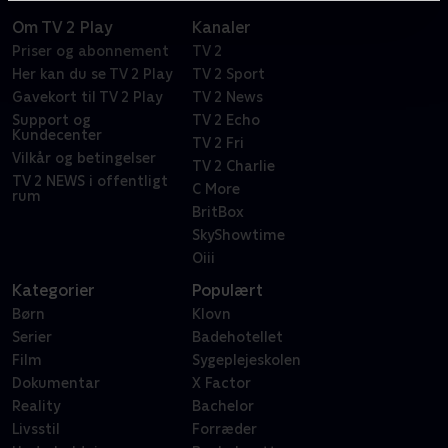
Om TV 2 Play
Kanaler
Priser og abonnement
TV 2
Her kan du se TV 2 Play
TV 2 Sport
Gavekort til TV 2 Play
TV 2 News
Support og
TV 2 Echo
Kundecenter
TV 2 Fri
Vilkår og betingelser
TV 2 Charlie
TV 2 NEWS i offentligt
C More
rum
BritBox
SkyShowtime
Oiii
Kategorier
Populært
Børn
Klovn
Serier
Badehotellet
Film
Sygeplejeskolen
Dokumentar
X Factor
Reality
Bachelor
Livsstil
Forræder