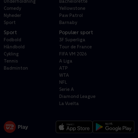
Underholdning
Bachelorette
Comedy
Yellowstone
Nyheder
Paw Patrol
Sport
Barnaby
Sport
Populær sport
Fodbold
3F Superliga
Håndbold
Tour de France
Cykling
FIFA VM 2026
Tennis
A Liga
Badminton
ATP
WTA
NFL
Serie A
Diamond League
La Vuelta