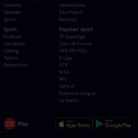
Comedy
Yellowstone
Nyheder
Paw Patrol
Sport
Barnaby
Sport
Populær sport
Fodbold
3F Superliga
Håndbold
Tour de France
Cykling
FIFA VM 2026
Tennis
A Liga
Badminton
ATP
WTA
NFL
Serie A
Diamond League
La Vuelta