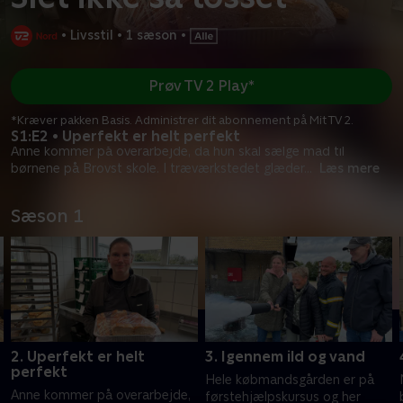
•
Livsstil
•
1 sæson
•
Prøv TV 2 Play*
*Kræver pakken Basis. Administrer dit abonnement på Mit TV 2.
S1:E2 • Uperfekt er helt perfekt
Anne kommer på overarbejde, da hun skal sælge mad til
børnene på Brovst skole. I træværkstedet glæder
...
Læs mere
Sæson 1
2. Uperfekt er helt
3. Igennem ild og vand
perfekt
Hele købmandsgården er på
Anne kommer på overarbejde,
førstehjælpskursus og her