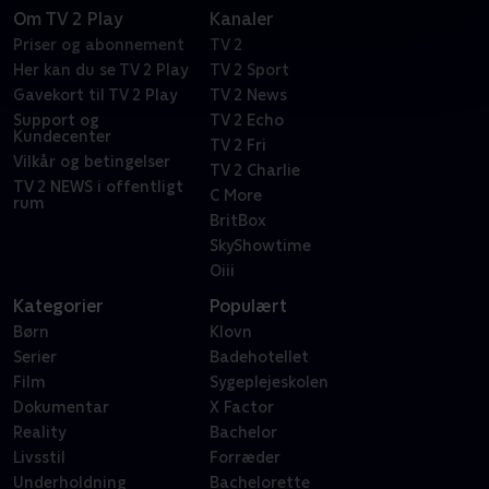
Om TV 2 Play
Kanaler
Priser og abonnement
TV 2
Her kan du se TV 2 Play
TV 2 Sport
Gavekort til TV 2 Play
TV 2 News
Support og
TV 2 Echo
Kundecenter
TV 2 Fri
Vilkår og betingelser
TV 2 Charlie
TV 2 NEWS i offentligt
C More
rum
BritBox
SkyShowtime
Oiii
Kategorier
Populært
Børn
Klovn
Serier
Badehotellet
Film
Sygeplejeskolen
Dokumentar
X Factor
Reality
Bachelor
Livsstil
Forræder
Underholdning
Bachelorette