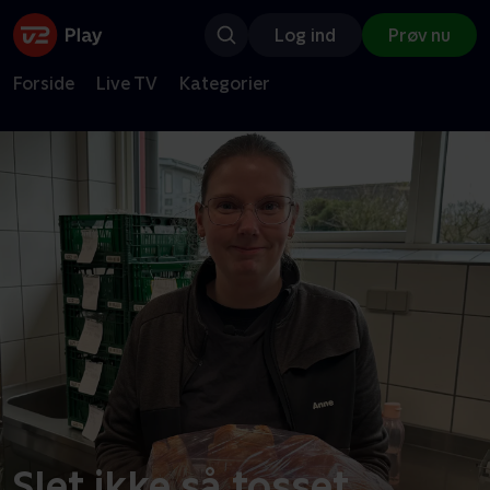
Log ind
Prøv nu
Forside
Live TV
Kategorier
Slet ikke så tosset