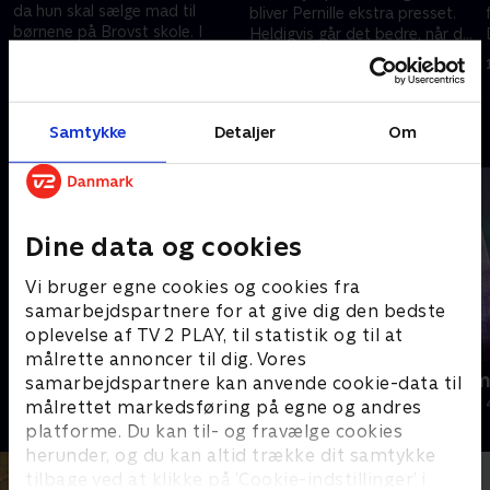
da hun skal sælge mad til
bliver Pernille ekstra presset.
børnene på Brovst skole. I
Heldigvis går det bedre, når der
træværkstedet glæder Martin
skal slukkes ildebrand.
9. maj 2025 • 15 min
sig til at få løn på kontoen.
2. maj 2025 • 16 min
Samtykke
Detaljer
Om
Andre så også
Dine data og cookies
Vi bruger egne cookies og cookies fra
samarbejdspartnere for at give dig den bedste
oplevelse af TV 2 PLAY, til statistik og til at
målrette annoncer til dig. Vores
Jul på slottet - Warwick
Julelys for m
samarbejdspartnere kan anvende cookie-data til
2020 • Livsstil • 46 min
2022 • Livsstil •
målrettet markedsføring på egne og andres
platforme. Du kan til- og fravælge cookies
herunder, og du kan altid trække dit samtykke
tilbage ved at klikke på ’Cookie-indstillinger’ i