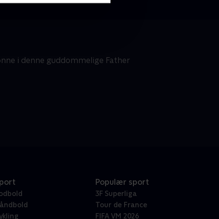
nonne i denne guddommelige Father
port
Populær sport
odbold
3F Superliga
åndbold
Tour de France
ykling
FIFA VM 2026