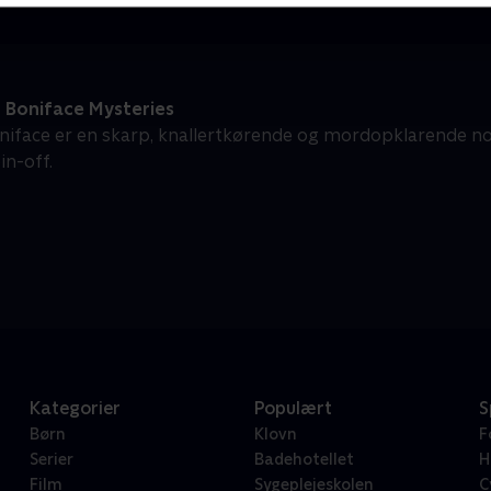
 Boniface Mysteries
niface er en skarp, knallertkørende og mordopklarende 
n-off.
Kategorier
Populært
S
Børn
Klovn
F
Serier
Badehotellet
H
Film
Sygeplejeskolen
C