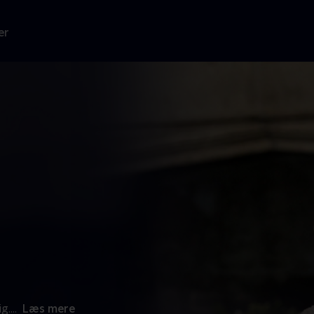
er
g.
...
Læs mere