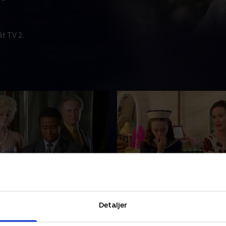
t TV 2.
ht Squeeze
7. Stiff Competition
ngstone er rådgiver ved en
Great Slaughter summer af
Detaljer
ilning. Da den forhadte
forud for årets talentshow.
 Sexton St. Juste findes
glade stemning afløses af p