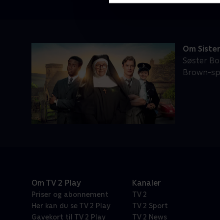
Om Sister
Søster Bo
Brown-spi
Om TV 2 Play
Kanaler
Priser og abonnement
TV 2
Her kan du se TV 2 Play
TV 2 Sport
Gavekort til TV 2 Play
TV 2 News