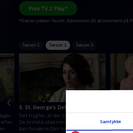
Prøv TV 2 Play*
*Kræver pakken Favorit. Administrer dit abonnement på Mi
Sæson 1
Sæson 2
Sæson 3
5. St. George's Defence
6. A Tig
dager
Det frygtes, at der smedes planer ved
Felix Livi
Samtykke
 efter
De britiske skakmesterskaber, der
filmindsp
en.
kan forværre Den kolde krig. Derfor
instruktør