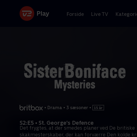
Forside
Live TV
Kategori
•
Drama
•
3 sæsoner
•
S2:E5 • St. George's Defence
Det frygtes, at der smedes planer ved De britiske
skakmesterskaber, der kan forværre Den kolde kri