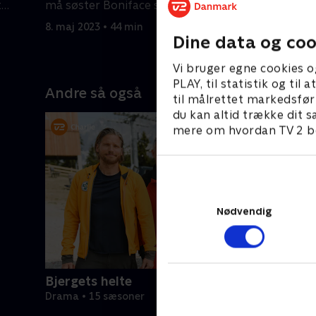
t
må søster Boniface støve sine
kvalt, tag
skakkundskaber af.
8. maj 2023 • 44 min
8. maj 202
Dine data og coo
Vi bruger egne cookies o
PLAY, til statistik og ti
Andre så også
til målrettet markedsfør
du kan altid trække dit s
mere om hvordan TV 2 be
Nødvendig
Bjergets helte
Drama • 15 sæsoner