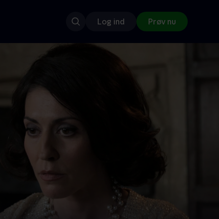
Log ind
Prøv nu