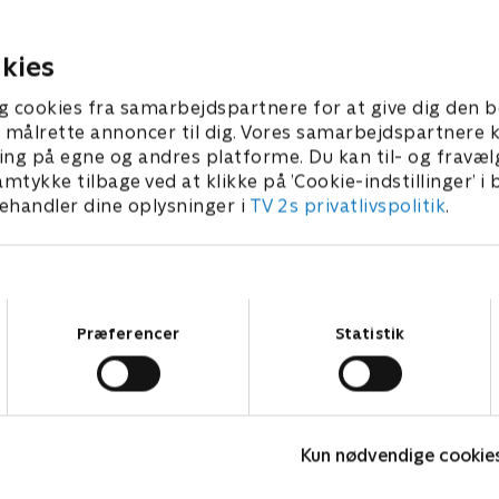
er Felix straks affære.
en magiker bliver myrdet p
et trick.
3 • 44 min
8. maj 2023 • 45 min
kies
g cookies fra samarbejdspartnere for at give dig den b
l at målrette annoncer til dig. Vores samarbejdspartner
ing på egne og andres platforme. Du kan til- og fravæl
amtykke tilbage ved at klikke på ’Cookie-indstillinger’ i
handler dine oplysninger i
TV 2s privatlivspolitik
.
Samtykkevalg
Præferencer
Statistik
The Rainmaker
L
Kun nødvendige cookie
Drama • 1 sæsoner
D