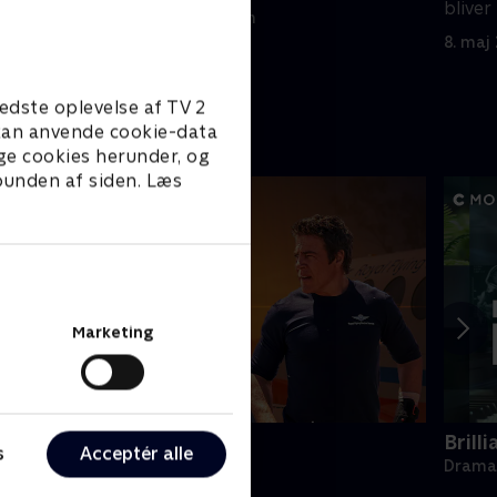
å grund af
bliver
8. maj 2023 • 44 min
skuesp
8. maj
edste oplevelse af TV 2
e kan anvende cookie-data
ge cookies herunder, og
 bunden af siden. Læs
Marketing
uftens læger
Brill
s
Acceptér alle
rama • 3 sæsoner
Drama 