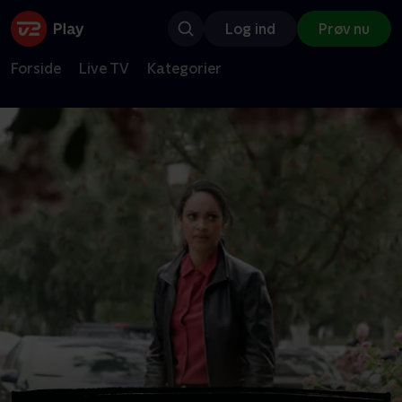
Log ind
Prøv nu
Forside
Live TV
Kategorier