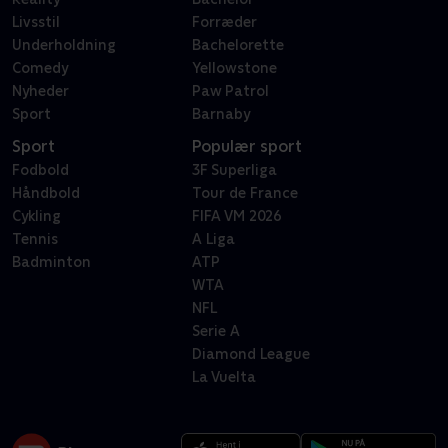
Livsstil
Forræder
Underholdning
Bachelorette
Comedy
Yellowstone
Nyheder
Paw Patrol
Sport
Barnaby
Sport
Populær sport
Fodbold
3F Superliga
Håndbold
Tour de France
Cykling
FIFA VM 2026
Tennis
A Liga
Badminton
ATP
WTA
NFL
Serie A
Diamond League
La Vuelta