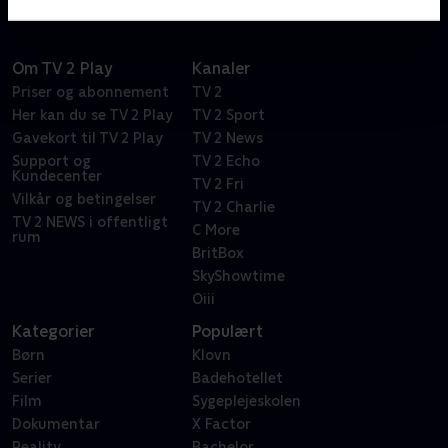
Om TV 2 Play
Kanaler
Priser og abonnement
TV 2
Her kan du se TV 2 Play
TV 2 Sport
Gavekort til TV 2 Play
TV 2 News
Support og
TV 2 Echo
Kundecenter
TV 2 Fri
Vilkår og betingelser
TV 2 Charlie
TV 2 NEWS i offentligt
C More
rum
BritBox
SkyShowtime
Oiii
Kategorier
Populært
Børn
Klovn
Serier
Badehotellet
Film
Sygeplejeskolen
Dokumentar
X Factor
Reality
Bachelor