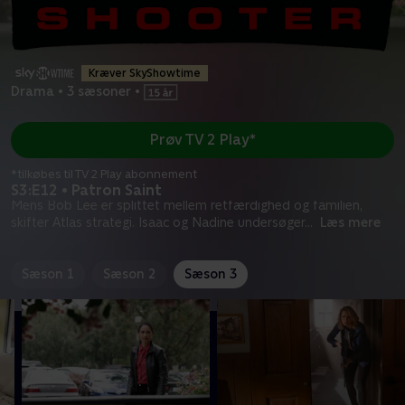
Kræver SkyShowtime
Drama
•
3 sæsoner
•
Prøv TV 2 Play*
*tilkøbes til TV 2 Play abonnement
S3:E12 • Patron Saint
Mens Bob Lee er splittet mellem retfærdighed og familien,
skifter Atlas strategi. Isaac og Nadine undersøger
...
Læs mere
Sæson 1
Sæson 2
Sæson 3