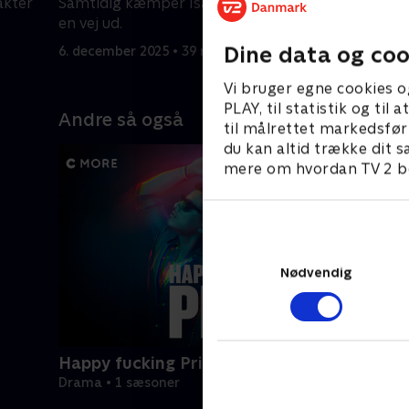
akter
Samtidig kæmper Isaac for at finde
familie.
en vej ud.
6. decembe
Dine data og coo
6. december 2025 • 39 min
Vi bruger egne cookies o
PLAY, til statistik og ti
Andre så også
til målrettet markedsfør
du kan altid trække dit s
mere om hvordan TV 2 be
Nødvendig
Happy fucking Pride
Drama • 1 sæsoner