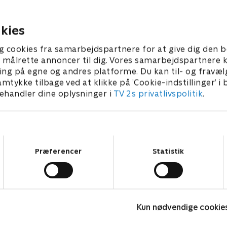
rasende og sætter scenen f
endelige opgør på liv og død
r 2025 • 37 min
kies
6. december 2025 • 40 min
g cookies fra samarbejdspartnere for at give dig den b
l at målrette annoncer til dig. Vores samarbejdspartner
ing på egne og andres platforme. Du kan til- og fravæl
amtykke tilbage ved at klikke på ’Cookie-indstillinger’ i
handler dine oplysninger i
TV 2s privatlivspolitik
.
Samtykkevalg
Præferencer
Statistik
Fake Patient
K
Kun nødvendige cookie
Drama • 1 sæsoner
D