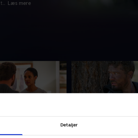
t
...
Læs mere
stic Advantage
10. Primer Contact
Detaljer
å forhandle en farlig
Bob Lee besøger den russis
g på plads for at redde sin
ambassade, hvilket gør Kru