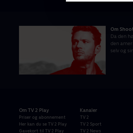
Om Shoo
Da den hø
den ameri
selv og si
Om TV 2 Play
Kanaler
Priser og abonnement
TV 2
Her kan du se TV 2 Play
TV 2 Sport
Gavekort til TV 2 Play
TV 2 News