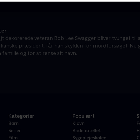
ter
jt dekorerede veteran Bob Lee Swagger bliver tvunget til 
kanske præsident, får han skylden for mordforsøget. Nu gæ
n familie og for at rense sit navn.
Kategorier
Populært
S
Børn
Klovn
F
Serier
Badehotellet
H
Film
Sygeplejeskolen
C