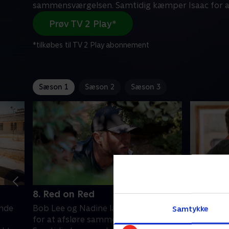
sammensværgelsen. Samtidig kæmper Isaac for a
Prøv TV 2 Play*
*tilkøbes til TV 2 Play abonnement
Sæson 1
Sæson 2
Sæson 3
8. Red on Red
9. Balli
inde
Bob Lee og Nadine lægger en plan
Bob Lee m
Samtykke
for at afsløre sammensværgelsen.
udvekslin