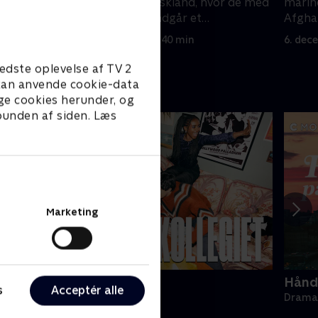
or det
marineenhed i Tyskland, hvor de med
marin
.
nød og næppe undgår et
Afghan
dødbringende terrorangreb.
være 
6. december 2025 • 40 min
6. dec
edste oplevelse af TV 2
e kan anvende cookie-data
ge cookies herunder, og
 bunden af siden. Læs
Marketing
ollegiet
Hånde
s
Acceptér alle
rama • 1 sæsoner
Drama 