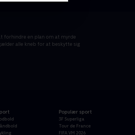
at forhindre en plan om at myrde
lder alle kneb for at beskytte sig
port
Populær sport
odbold
3F Superliga
åndbold
Tour de France
ykling
FIFA VM 2026