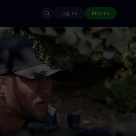
Log ind
Prøv nu