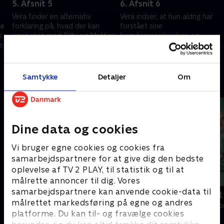
5. Afsnit 5
6. Afsnit 6
Vera finder en alternativ
Vera indser, at hun aldrig har
ke
forklaring på, hvad der kan
forstået sine
s
være sket med Billy, og Mattias
barndomsoplevelser, og
e
beslutter sig for at hjælpe
sammen med Mattias forsøger
Harald med at spore Isaks
hun at løse mysteriet om Billys
9. januar 2025 • 52 min
9. januar 2025 • 57 min
identitet
forsvinden
Samtykke
Detaljer
Om
Andre så også
Dine data og cookies
Vi bruger egne cookies og cookies fra
samarbejdspartnere for at give dig den bedste
oplevelse af TV 2 PLAY, til statistik og til at
målrette annoncer til dig. Vores
samarbejdspartnere kan anvende cookie-data til
Happy fucking Pride
Fake Patient
målrettet markedsføring på egne og andres
Drama • 1 sæsoner
Drama • 1 sæso
platforme. Du kan til- og fravælge cookies