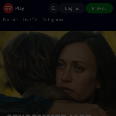
Log ind
Prøv nu
Forside
Live TV
Kategorier