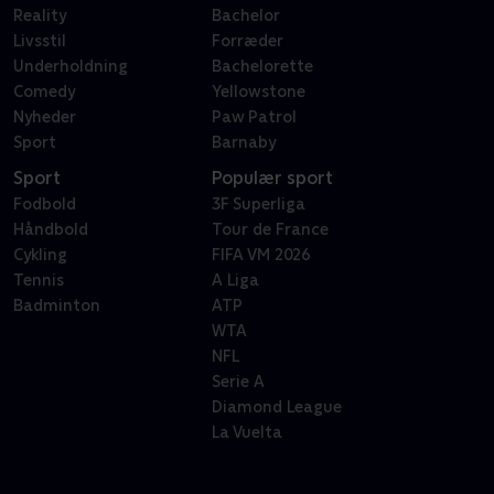
Reality
Bachelor
Livsstil
Forræder
Underholdning
Bachelorette
Comedy
Yellowstone
Nyheder
Paw Patrol
Sport
Barnaby
Sport
Populær sport
Fodbold
3F Superliga
Håndbold
Tour de France
Cykling
FIFA VM 2026
Tennis
A Liga
Badminton
ATP
WTA
NFL
Serie A
Diamond League
La Vuelta