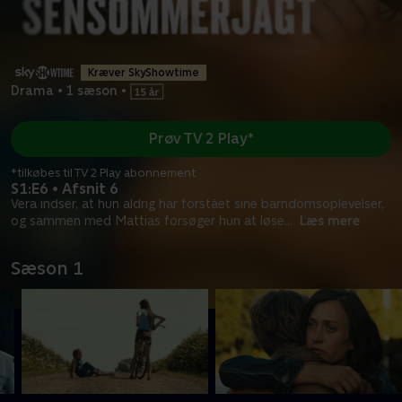
Kræver SkyShowtime
Drama
•
1 sæson
•
Prøv TV 2 Play*
*tilkøbes til TV 2 Play abonnement
S1:E6 • Afsnit 6
Vera indser, at hun aldrig har forstået sine barndomsoplevelser,
og sammen med Mattias forsøger hun at løse
...
Læs mere
Sæson 1