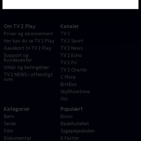
Om TV 2 Play
Kanaler
Priser og abonnement
TV 2
Her kan du se TV 2 Play
TV 2 Sport
Gavekort til TV 2 Play
TV 2 News
Support og
TV 2 Echo
Kundecenter
TV 2 Fri
Vilkår og betingelser
TV 2 Charlie
TV 2 NEWS i offentligt
C More
rum
BritBox
SkyShowtime
Oiii
Kategorier
Populært
Børn
Klovn
Serier
Badehotellet
Film
Sygeplejeskolen
Dokumentar
X Factor