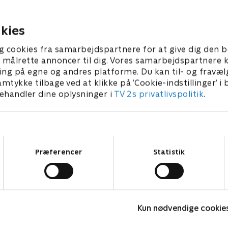
k varetægt.
datanetværk og redde et a
gidsel.
r 2025 • 41 min
kies
18. februar 2025 • 41 min
g cookies fra samarbejdspartnere for at give dig den b
l at målrette annoncer til dig. Vores samarbejdspartner
ing på egne og andres platforme. Du kan til- og fravæl
amtykke tilbage ved at klikke på ’Cookie-indstillinger’ i
handler dine oplysninger i
TV 2s privatlivspolitik
.
Samtykkevalg
Præferencer
Statistik
Gerningsstedet - Tatort
H
Kun nødvendige cookie
Krimi & Spænding • 1 sæsoner
K