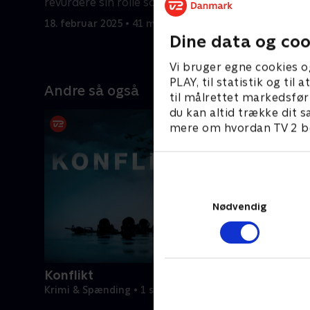
revurdere sin rolle som leder.
amerikans
18. februar 2025 • 41 min
18. februa
Dine data og coo
Vi bruger egne cookies o
PLAY, til statistik og ti
Andre så også
til målrettet markedsfør
du kan altid trække dit s
mere om hvordan TV 2 be
Nødvendig
Konflikt
Krimi & Spænding • 1 sæsoner