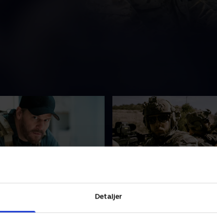
No Harm
14. Hollow at the Core
Detaljer
 til opgave at bringe en
Bravo får til opgave at infil
t Boko Haram-løjtnant i
Boko Haram-lejr, hacke lejr