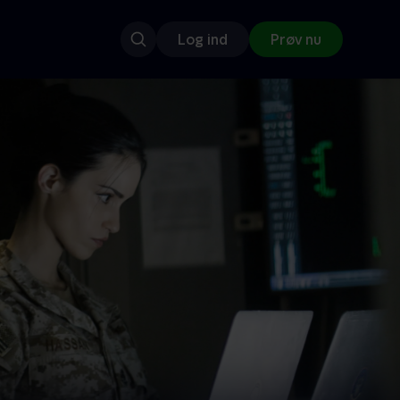
Log ind
Prøv nu