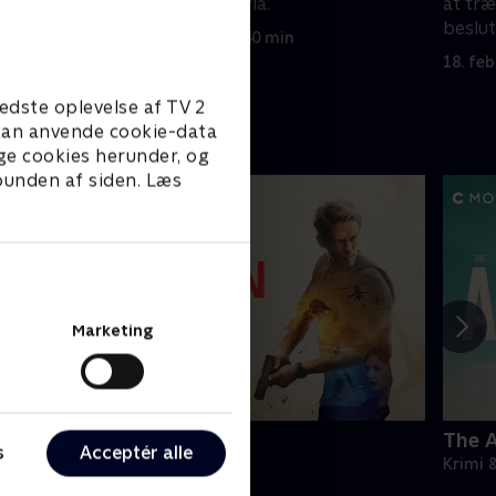
merikansk
rørledning i Nigeria.
at træ
beslut
18. februar 2025 • 40 min
18. fe
edste oplevelse af TV 2
e kan anvende cookie-data
ge cookies herunder, og
 bunden af siden. Læs
Marketing
amilton
The A
s
Acceptér alle
rimi & Spænding • 2 sæsoner
Krimi 