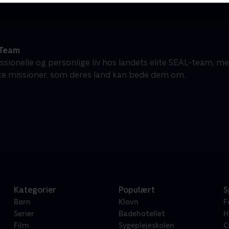
 Team
ssionelle og personlige liv hos landets elite SEAL-team, m
ste missioner, som deres land kan bede dem om.
Kategorier
Populært
S
Børn
Klovn
F
Serier
Badehotellet
H
Film
Sygeplejeskolen
C