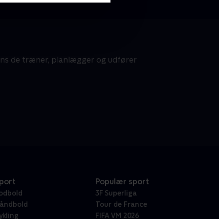
ens de træner, planlægger og udfører
port
Populær sport
odbold
3F Superliga
åndbold
Tour de France
ykling
FIFA VM 2026