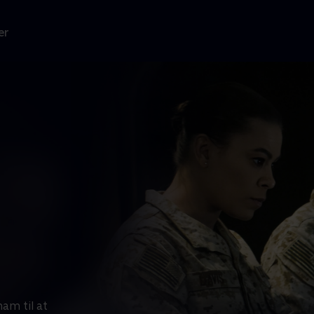
er
am til at