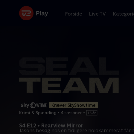
Forside
Live TV
Kategori
Kræver SkyShowtime
Krimi & Spænding
•
4 sæsoner
•
S4:E12 • Rearview Mirror
Jasons besøg hos en tidligere holdkammerat får h