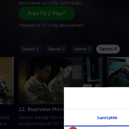
revurdere sin rolle som leder.
Prøv TV 2 Play*
*tilkøbes til TV 2 Play abonnement
Sæson 1
Sæson 2
Sæson 3
Sæson 4
12. Rearview Mirror
13. Do 
ilket
Jasons besøg hos en tidligere
Bravo har
Samtykke
ere.
holdkammerat får ham til at
desertere