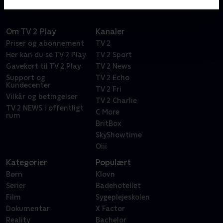
Om TV 2 Play
Kanaler
Priser og abonnement
TV 2
Her kan du se TV 2 Play
TV 2 Sport
Gavekort til TV 2 Play
TV 2 News
Support og
TV 2 Echo
Kundecenter
TV 2 Fri
Vilkår og betingelser
TV 2 Charlie
TV 2 NEWS i offentligt
C More
rum
BritBox
SkyShowtime
Oiii
Kategorier
Populært
Børn
Klovn
Serier
Badehotellet
Film
Sygeplejeskolen
Dokumentar
X Factor
Reality
Bachelor