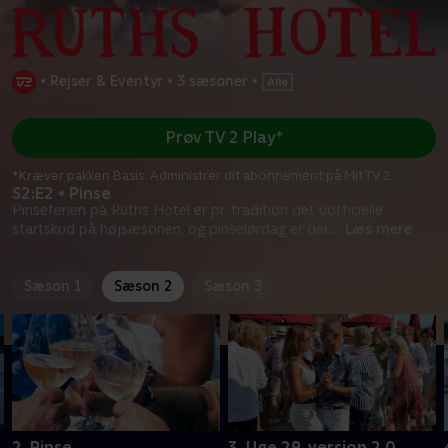
•
Rejser & Eventyr
•
3 sæsoner
•
Prøv TV 2 Play*
*Kræver pakken Basis. Administrer dit abonnement på Mit TV 2.
S2:E2 • Pinse
Pinseferien på Ruths Hotel er pr. tradition det uofficielle
startskud på højsæsonen, og pinselørdag er der
...
Læs mere
Sæson 1
Sæson 2
Sæson 3
2. Pinse
3. Uge 29, version 2.0