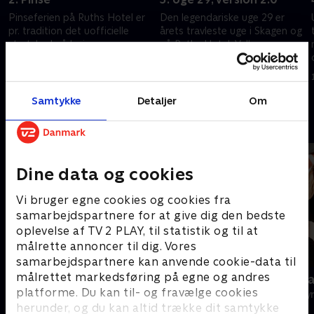
Pinseferien på Ruths Hotel er
Den legendariske uge 29 er
pr. tradition det uofficielle
årets travleste uge i Skagen og
startskud på højsæsonen, og
på Ruths Hotel. Velhavere og
pinselørdag er der fuldt hus i
stamgæster strømmer til
-
badehotellets franske brasseri.
festen på terrassen foran det
4. januar 2022 • 28 min
11. januar 2022 • 28 min
gamle badehotel.
Samtykke
Detaljer
Om
Andre så også
Dine data og cookies
Vi bruger egne cookies og cookies fra
samarbejdspartnere for at give dig den bedste
oplevelse af TV 2 PLAY, til statistik og til at
målrette annoncer til dig. Vores
samarbejdspartnere kan anvende cookie-data til
målrettet markedsføring på egne og andres
Danmarks dejligste badehoteller
Kurs mod da
platforme. Du kan til- og fravælge cookies
Rejser & Eventyr • 1 sæsoner
Rejser & Eventy
herunder, og du kan altid trække dit samtykke