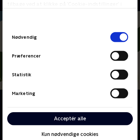
tilbage ved at klikke på ’Cookie-indstillinger’ i
bunden af siden. Læs mere om hvordan TV 2
behandler dine oplysninger i
TV 2s privatlivspolitik
.
Samtykkevalg
Nødvendig
Præferencer
Statistik
Marketing
Om Ruths Hotel
Vi er tilbage på det legendariske badehotel Ruths
Hotel i Gl. Skagen. Kameraerne har fulgt årets gang
Acceptér alle
på hotellet og giver et fascinerende kig ind bag
kulisserne.
Kun nødvendige cookies