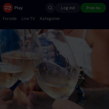
Log ind
Prøv nu
Forside
Live TV
Kategorier