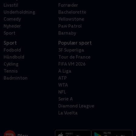
Livsstil
Forræder
Underholdning
Bachelorette
Comedy
Yellowstone
Nyheder
Paw Patrol
Sport
Barnaby
Sport
Populær sport
Fodbold
3F Superliga
Håndbold
Tour de France
Cykling
FIFA VM 2026
Tennis
A Liga
Badminton
ATP
WTA
NFL
Serie A
Diamond League
La Vuelta