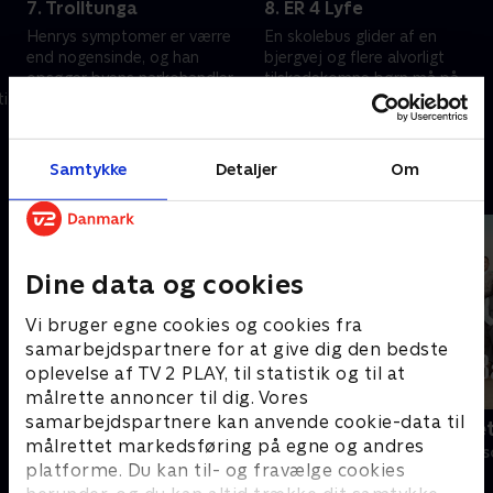
7. Trolltunga
8. ER 4 Lyfe
Henrys symptomer er værre
En skolebus glider af en
end nogensinde, og han
bjergvej og flere alvorligt
opsøger byens narkohandler
tilskadekomne børn må på
il
for at få lindring. Agnes tager
hospitalet. Henry tilbyder sin
Henry med på en vandretur i
hjælp, selvom han tvivler på sit
25. april 2024 • 45 min
25. april 2024 • 43 min
søgen efter svar.
helbred.
Samtykke
Detaljer
Om
Andre så også
Dine data og cookies
Vi bruger egne cookies og cookies fra
samarbejdspartnere for at give dig den bedste
oplevelse af TV 2 PLAY, til statistik og til at
målrette annoncer til dig. Vores
samarbejdspartnere kan anvende cookie-data til
Klovn
Badehotelle
målrettet markedsføring på egne og andres
Komedie • 11 sæsoner
Drama • 10 sæs
platforme. Du kan til- og fravælge cookies