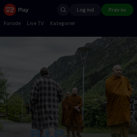
Log ind
Prøv nu
Forside
Live TV
Kategorier