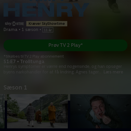
Kræver SkyShowtime
Drama
•
1 sæson
•
Prøv TV 2 Play*
*tilkøbes til TV 2 Play abonnement
S1:E7 • Trolltunga
Henrys symptomer er værre end nogensinde, og han opsøger
byens narkohandler for at få lindring. Agnes tager
...
Læs mere
Sæson 1