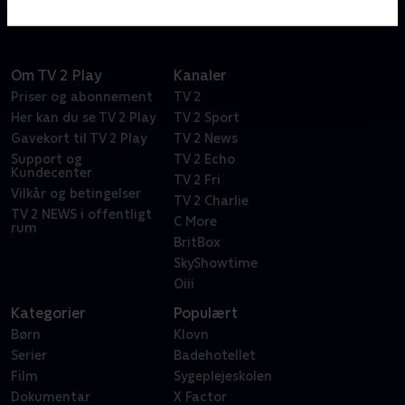
Om TV 2 Play
Kanaler
Priser og abonnement
TV 2
Her kan du se TV 2 Play
TV 2 Sport
Gavekort til TV 2 Play
TV 2 News
Support og
TV 2 Echo
Kundecenter
TV 2 Fri
Vilkår og betingelser
TV 2 Charlie
TV 2 NEWS i offentligt
C More
rum
BritBox
SkyShowtime
Oiii
Kategorier
Populært
Børn
Klovn
Serier
Badehotellet
Film
Sygeplejeskolen
Dokumentar
X Factor