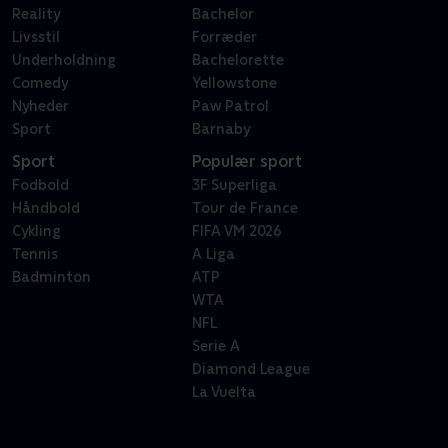
Reality
Bachelor
Livsstil
Forræder
Underholdning
Bachelorette
Comedy
Yellowstone
Nyheder
Paw Patrol
Sport
Barnaby
Sport
Populær sport
Fodbold
3F Superliga
Håndbold
Tour de France
Cykling
FIFA VM 2026
Tennis
A Liga
Badminton
ATP
WTA
NFL
Serie A
Diamond League
La Vuelta