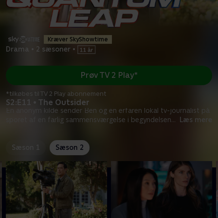
Kræver SkyShowtime
Drama
•
2 sæsoner
•
Prøv TV 2 Play*
*tilkøbes til TV 2 Play abonnement
S2:E11 • The Outsider
En anonym kilde sender Ben og en erfaren lokal tv-journalist på
sporet af en farlig sammensværgelse i begyndelsen
...
Læs mere
Sæson 1
Sæson 2