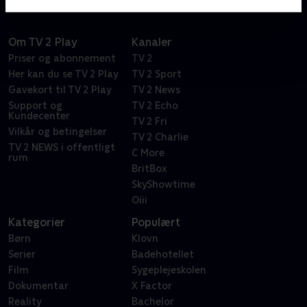
Om TV 2 Play
Kanaler
Priser og abonnement
TV 2
Her kan du se TV 2 Play
TV 2 Sport
Gavekort til TV 2 Play
TV 2 News
Support og
TV 2 Echo
Kundecenter
TV 2 Fri
Vilkår og betingelser
TV 2 Charlie
TV 2 NEWS i offentligt
C More
rum
BritBox
SkyShowtime
Oiii
Kategorier
Populært
Børn
Klovn
Serier
Badehotellet
Film
Sygeplejeskolen
Dokumentar
X Factor
Reality
Bachelor