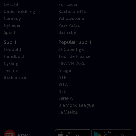
Livsstil
Forræder
Underholdning
Bachelorette
Comedy
Yellowstone
Nyheder
Paw Patrol
Sport
Barnaby
Sport
Populær sport
Fodbold
3F Superliga
Håndbold
Tour de France
Cykling
FIFA VM 2026
Tennis
A Liga
Badminton
ATP
WTA
NFL
Serie A
Diamond League
La Vuelta