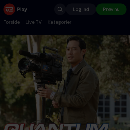
Log ind
Prøv nu
Forside
Live TV
Kategorier