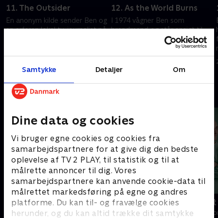
11. The Outsider
12. As the World Burns
En anonym kilde sender Ben og
I 1974 vågner Ben som
en erfaren lokal tv-journalist på
brandmand og står ansigt til
sporet af en farlig
ansigt med sin fortid. Fanget i
sammensværgelse i
et tårnhøjt inferno må han
begyndelsen af 80’erne.
redde mor og søn.
24. juni 2026 • 40 min
24. juni 2026 • 40 min
Samtykke
Detaljer
Om
Andre så også
Dine data og cookies
Vi bruger egne cookies og cookies fra
samarbejdspartnere for at give dig den bedste
oplevelse af TV 2 PLAY, til statistik og til at
målrette annoncer til dig. Vores
samarbejdspartnere kan anvende cookie-data til
målrettet markedsføring på egne og andres
Happy fucking Pride
Fake Patient
platforme. Du kan til- og fravælge cookies
herunder, og du kan altid trække dit samtykke
Drama • 1 sæsoner
Drama • 1 sæso