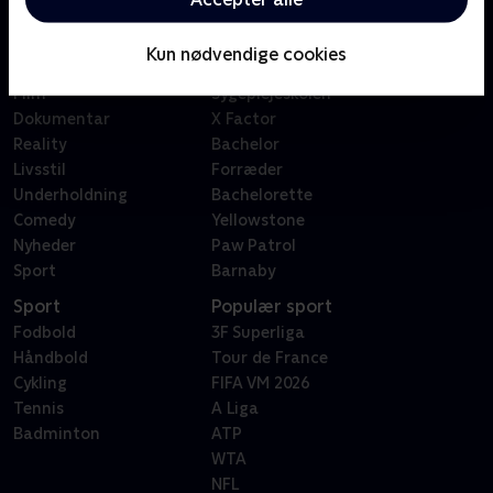
Kategorier
Populært
Børn
Klovn
Kun nødvendige cookies
Serier
Badehotellet
Film
Sygeplejeskolen
Dokumentar
X Factor
Reality
Bachelor
Livsstil
Forræder
Underholdning
Bachelorette
Comedy
Yellowstone
Nyheder
Paw Patrol
Sport
Barnaby
Sport
Populær sport
Fodbold
3F Superliga
Håndbold
Tour de France
Cykling
FIFA VM 2026
Tennis
A Liga
Badminton
ATP
WTA
NFL