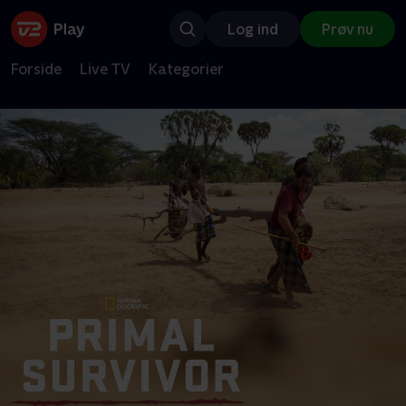
Log ind
Prøv nu
Forside
Live TV
Kategorier