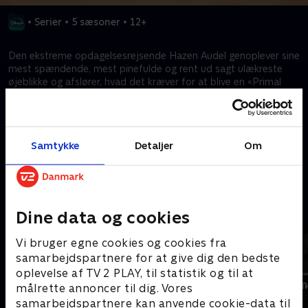
•
Serier
•
5 sæsoner
•
12+
Den ekstreme opdagelsesrejsende Hazen Audel genoplever sine
mest spændende, mest pinefulde og rent ud sagt ulækreste
øjeblikke og afslører, hvad det kræver for at blive en «Primal
Survivor». Det er af afgørende betydning at finde vand og
proteiner, bygge læ og tænde bål for at overleve i vildmarken,
men i nogle områder kan disse færdigheder være næsten
umulige at beherske.
Samtykke
Detaljer
Om
Kræver tilkøb
Mere indhold fra Disney+
Dine data og cookies
Vi bruger egne cookies og cookies fra
samarbejdspartnere for at give dig den bedste
oplevelse af TV 2 PLAY, til statistik og til at
målrette annoncer til dig. Vores
samarbejdspartnere kan anvende cookie-data til