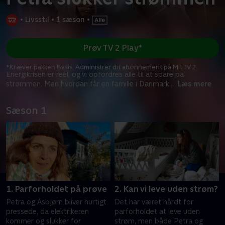
•
Livsstil
•
1 sæson
•
Prøv TV 2 Play*
*Kræver pakken Basis. Administrer dit abonnement på Mit TV 2.
Energikrisen er reel, og vi opfordres alle til at spare på
strømmen. Men hvordan får en familie i Danmark
...
Læs mere
Sæson 1
1. Parforholdet på prøve
2. Kan vi leve uden strøm?
Petra og Asbjørn bliver hurtigt
Det har været hårdt for
pressede, da elektrikeren
parforholdet at leve uden
kommer og slukker for
strøm, men både Petra og