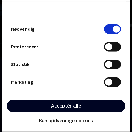
bunden af siden. Læs mere om hvordan TV 2
behandler dine oplysninger i
TV 2s privatlivspolitik
.
Samtykkevalg
Nødvendig
Præferencer
Statistik
Om Petra slukker strømmen
Energikrisen er reel, og vi opfordres alle til at spare
på strømmen. Men hvordan får en familie i Danmark
Marketing
hverdagen til at fungere, hvis der slukkes helt for
strømmen? Det undersøger Petra Nagel og hendes
familie, når de i 20 dage prøver at leve uden strøm
Acceptér alle
derhjemme.
Kun nødvendige cookies