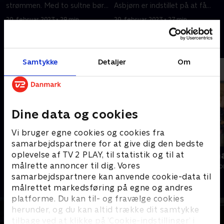
strømmen. Med to sultne børn
Asbjørn er indstillet på at få
i huset må man ty til
det bedste ud af resten af
20. februar 2023 • 29 min
20. februar 2023 • 27 min
alternative løsninger. Efter
eksperimentet. Efter
programmernes udgivelse har
programmernes udgivelse har
Andre så også
Sikkerhedsstyrelsen gjort TV 2
Sikkerhedsstyrelsen gjort TV 2
opmærksom på, at brug af
opmærksom på, at brug af
Samtykke
Detaljer
Om
trangia indendørs er farligt og
trangia indendørs er farligt og
ikke lovligt.
ikke lovligt.
Dine data og cookies
Vi bruger egne cookies og cookies fra
samarbejdspartnere for at give dig den bedste
oplevelse af TV 2 PLAY, til statistik og til at
Størst
Beier over 
målrette annoncer til dig. Vores
Livsstil • 6 sæsoner
Livsstil • 1 sæs
samarbejdspartnere kan anvende cookie-data til
målrettet markedsføring på egne og andres
platforme. Du kan til- og fravælge cookies
herunder, og du kan altid trække dit samtykke
tilbage ved at klikke på ’Cookie-indstillinger’ i