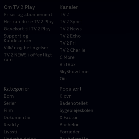
Om TV 2 Play
Kanaler
Priser og abonnement
TV 2
Her kan du se TV 2 Play
TV 2 Sport
Gavekort til TV 2 Play
TV 2 News
Support og
TV 2 Echo
Kundecenter
TV 2 Fri
Vilkår og betingelser
TV 2 Charlie
TV 2 NEWS i offentligt
C More
rum
BritBox
SkyShowtime
Oiii
Kategorier
Populært
Børn
Klovn
Serier
Badehotellet
Film
Sygeplejeskolen
Dokumentar
X Factor
Reality
Bachelor
Livsstil
Forræder