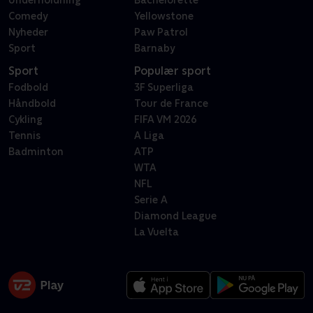
Underholdning
Bachelorette
Comedy
Yellowstone
Nyheder
Paw Patrol
Sport
Barnaby
Sport
Populær sport
Fodbold
3F Superliga
Håndbold
Tour de France
Cykling
FIFA VM 2026
Tennis
A Liga
Badminton
ATP
WTA
NFL
Serie A
Diamond League
La Vuelta