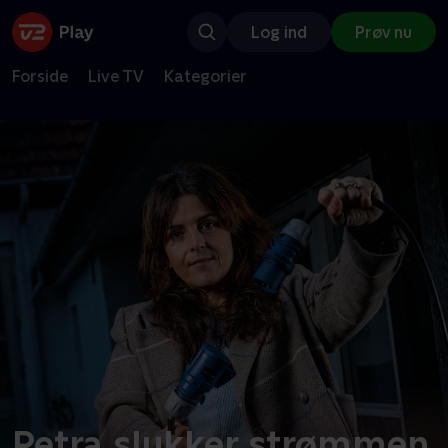
Log ind
Prøv nu
Forside
Live TV
Kategorier
Petra slukker strømmen