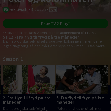
•
Livsstil
•
1 sæson
•
Prøv TV 2 Play*
*Kræver pakken Basis. Administrer dit abonnement på Mit TV 2.
S1:E2 • Fra flyd til fryd på tre måneder
Dannebrog skal selvfølgelig vaje over kolonihaven, men der er
ingen flagstang, så den må Peter rejse selv - med
...
Læs mere
Sæson 1
2. Fra flyd til fryd på tre
3. Fra flyd til fryd på tre
måneder
måneder
Dannebrog skal selvfølgelig
Peters drivhus er utæt, men