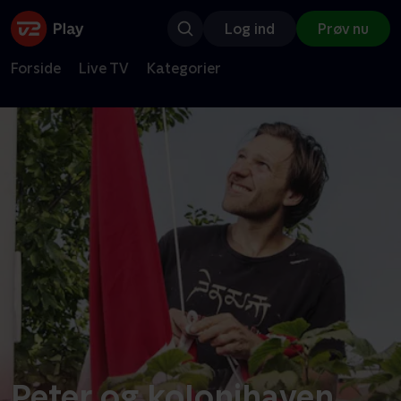
Log ind
Prøv nu
Forside
Live TV
Kategorier
Peter og kolonihaven