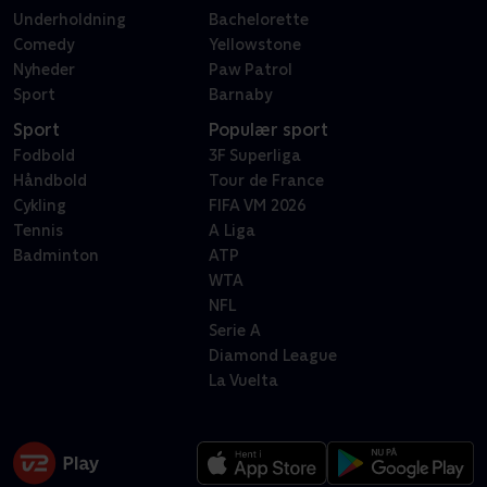
Underholdning
Bachelorette
Comedy
Yellowstone
Nyheder
Paw Patrol
Sport
Barnaby
Sport
Populær sport
Fodbold
3F Superliga
Håndbold
Tour de France
Cykling
FIFA VM 2026
Tennis
A Liga
Badminton
ATP
WTA
NFL
Serie A
Diamond League
La Vuelta