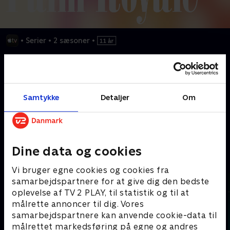
•
Serier
•
2 sæsoner
•
Året er 1969, og en ambitiøs kvinde drømmer om at træde ind i
de velhavendes verden og sikre sig en plads ved USA's mest
eksklusive, fashionable og svigefulde bord blandt overklassen i
Palm Beach.
Samtykke
Detaljer
Om
Kræver tilkøb
Dine data og cookies
Mere indhold fra Apple TV
Vi bruger egne cookies og cookies fra
samarbejdspartnere for at give dig den bedste
oplevelse af TV 2 PLAY, til statistik og til at
målrette annoncer til dig. Vores
samarbejdspartnere kan anvende cookie-data til
målrettet markedsføring på egne og andres