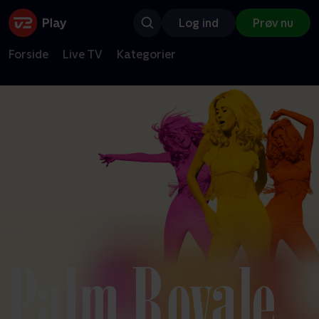
Log ind
Prøv nu
Forside
Live TV
Kategorier