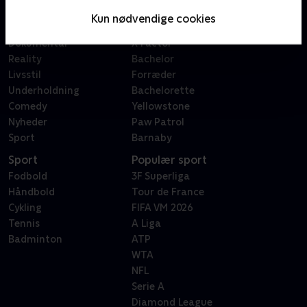
Serier
Badehotellet
Kun nødvendige cookies
Film
Sygeplejeskolen
Dokumentar
X Factor
Reality
Bachelor
Livsstil
Forræder
Underholdning
Bachelorette
Comedy
Yellowstone
Nyheder
Paw Patrol
Sport
Barnaby
Sport
Populær sport
Fodbold
3F Superliga
Håndbold
Tour de France
Cykling
FIFA VM 2026
Tennis
A Liga
Badminton
ATP
WTA
NFL
Serie A
Diamond League