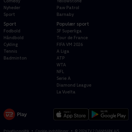
Comedy
Yellowstone
Nyheder
Paw Patrol
Sport
Barnaby
Sport
Populær sport
Fodbold
3F Superliga
Håndbold
Tour de France
Cykling
FIFA VM 2026
Tennis
A Liga
Badminton
ATP
WTA
NFL
Serie A
Diamond League
La Vuelta
Privatlivspolitik
Cookie-indstillinger
©
2026
TV 2 DANMARK A/S