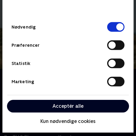
bunden af siden. Læs mere om hvordan TV 2
behandler dine oplysninger i
TV 2s privatlivspolitik
.
Samtykkevalg
Nødvendig
Præferencer
Statistik
Om På tværs af Danmark
Marketing
Peter Tanev inviterer fire kendte danskere til at gå
tværs over Danmark, når de skal krydse en del af
landet i fugleflugtslinje. Hvem finder den korteste
Acceptér alle
rute?
Kun nødvendige cookies