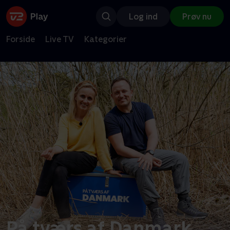
Log ind
Prøv nu
Forside
Live TV
Kategorier
På tværs af Danmark