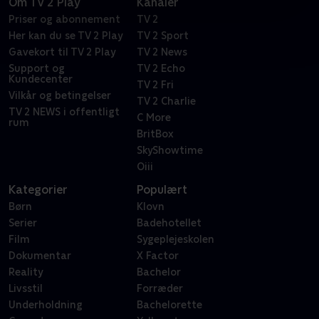
Om TV 2 Play
Kanaler
Priser og abonnement
TV 2
Her kan du se TV 2 Play
TV 2 Sport
Gavekort til TV 2 Play
TV 2 News
Support og
TV 2 Echo
Kundecenter
TV 2 Fri
Vilkår og betingelser
TV 2 Charlie
TV 2 NEWS i offentligt
C More
rum
BritBox
SkyShowtime
Oiii
Kategorier
Populært
Børn
Klovn
Serier
Badehotellet
Film
Sygeplejeskolen
Dokumentar
X Factor
Reality
Bachelor
Livsstil
Forræder
Underholdning
Bachelorette