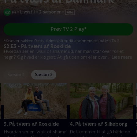
•
Livsstil
•
2 sæsoner
•
Prøv TV 2 Play*
*Kræver pakken Basis. Administrer dit abonnement på Mit TV 2.
S2:E3 • På tværs af Roskilde
Hvordan ser en 'walk of shame' ud, når man står over for et
hegn? Og hvad er klogest: At gå uden om eller over
...
Læs mere
Sæson 1
Sæson 2
3. På tværs af Roskilde
4. På tværs af Silkeborg
Hvordan ser en 'walk of shame'
Det kommer til at gå både op