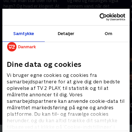
ud, når man står over for et
og ned og naturligvis også
hegn? Og hvad er klogest: At
gennem vand, når det
gå uden om eller over en
midtjyske søhøjland skal
gammel og slidt stald på
krydses. Og så kommer det til
27. april 2022 • 29 min
4. maj 2022 • 29 min
?
Roskilde Dyrskue?
at gøre ondt. Bagefter.
Samtykke
Detaljer
Om
Andre så også
Dine data og cookies
Vi bruger egne cookies og cookies fra
samarbejdspartnere for at give dig den bedste
oplevelse af TV 2 PLAY, til statistik og til at
målrette annoncer til dig. Vores
samarbejdspartnere kan anvende cookie-data til
Sæt pris på Danmark
Sæt pris på 
målrettet markedsføring på egne og andres
Livsstil • 10 sæsoner
Livsstil • 6 sæs
platforme. Du kan til- og fravælge cookies
herunder, og du kan altid trække dit samtykke
tilbage ved at klikke på ’Cookie-indstillinger’ i