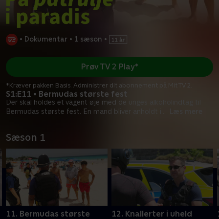
•
Dokumentar
•
1 sæson
•
Prøv TV 2 Play*
*Kræver pakken Basis. Administrer dit abonnement på Mit TV 2.
S1:E11 • Bermudas største fest
Der skal holdes et vågent øje med de unges alkoholindtag til
Bermudas største fest. En mand bliver anholdt i
...
Læs mere
Sæson 1
11. Bermudas største
12. Knallerter i uheld