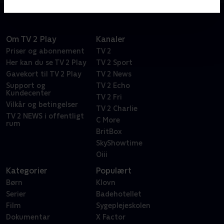
Om TV 2 Play
Kanaler
Priser og abonnement
TV 2
Her kan du se TV 2 Play
TV 2 Sport
Gavekort til TV 2 Play
TV 2 News
Support og
TV 2 Echo
Kundecenter
TV 2 Fri
Vilkår og betingelser
TV 2 Charlie
TV 2 NEWS i offentligt
C More
rum
BritBox
SkyShowtime
Oiii
Kategorier
Populært
Børn
Klovn
Serier
Badehotellet
Film
Sygeplejeskolen
Dokumentar
X Factor