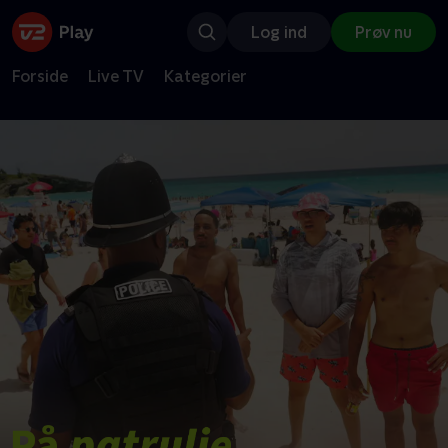
Log ind
Prøv nu
Forside
Live TV
Kategorier