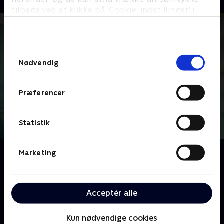
tilbage ved at klikke på ’Cookie-indstillinger’ i
bunden af siden. Læs mere om hvordan TV 2
behandler dine oplysninger i
TV 2s privatlivspolitik
.
Samtykkevalg
Nødvendig
Præferencer
Statistik
Om På patrulje i paradis
Marketing
Kom med på patrulje på solrige og paradisiske
Bermuda, der hvert år besøges af tusindvis af
turister, som ankommer med krydstogtskibe eller fly.
Acceptér alle
Forbrydelserne er heldigvis sjældent store, når de
skal løses af de flinke betjente.
Kun nødvendige cookies