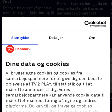
fest
Der skal handles hurtigt, da en
r
Der skal holdes et vågent øje
gruppe turister på knallerter
med de unges alkoholindtag til
har været involveret i et
Bermudas største fest. En
færdselsuheld. Og en fest til
mand bliver anholdt i
søs løber løbsk.
22. januar 2026 • 28 min
lufthavnen for at smugle
21. januar 2026 • 28 min
cannabis.
Samtykke
Detaljer
Om
Andre så også
Dine data og cookies
Vi bruger egne cookies og cookies fra
samarbejdspartnere for at give dig den bedste
oplevelse af TV 2 PLAY, til statistik og til at
målrette annoncer til dig. Vores
samarbejdspartnere kan anvende cookie-data til
På patrulje i natten
Grænsepatru
målrettet markedsføring på egne og andres
Dokumentar • 2 sæsoner
Dokumentar • 2
platforme. Du kan til- og fravælge cookies
herunder, og du kan altid trække dit samtykke