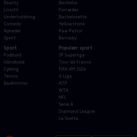
Reality
Bachelor
Livsstil
Forræder
Underholdning
Bachelorette
Comedy
Yellowstone
Nyheder
Paw Patrol
Sport
Barnaby
Sport
Populær sport
Fodbold
3F Superliga
Håndbold
Tour de France
Cykling
FIFA VM 2026
Tennis
A Liga
Badminton
ATP
WTA
NFL
Serie A
Diamond League
La Vuelta