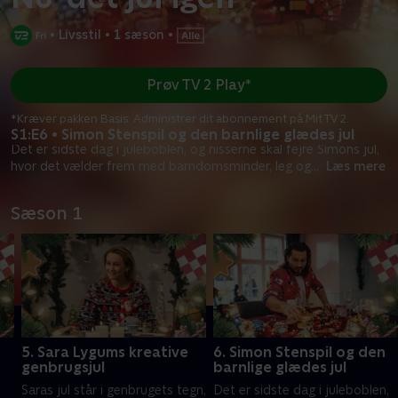
•
Livsstil
•
1 sæson
•
Prøv TV 2 Play*
*Kræver pakken Basis. Administrer dit abonnement på Mit TV 2.
S1:E6 • Simon Stenspil og den barnlige glædes jul
Det er sidste dag i juleboblen, og nisserne skal fejre Simons jul,
hvor det vælder frem med barndomsminder, leg og
...
Læs mere
Sæson 1
5. Sara Lygums kreative
6. Simon Stenspil og den
genbrugsjul
barnlige glædes jul
Saras jul står i genbrugets tegn,
Det er sidste dag i juleboblen,