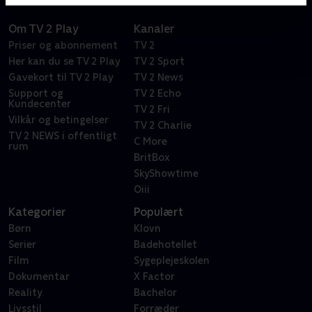
Om TV 2 Play
Kanaler
Priser og abonnement
TV 2
Her kan du se TV 2 Play
TV 2 Sport
Gavekort til TV 2 Play
TV 2 News
Support og
TV 2 Echo
Kundecenter
TV 2 Fri
Vilkår og betingelser
TV 2 Charlie
TV 2 NEWS i offentligt
C More
rum
BritBox
SkyShowtime
Oiii
Kategorier
Populært
Børn
Klovn
Serier
Badehotellet
Film
Sygeplejeskolen
Dokumentar
X Factor
Reality
Bachelor
Livsstil
Forræder