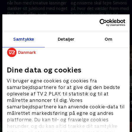
når hun med kreative løsninger
og nisserne skal fejre Simons
dækker sit julebord med noget
jul, hvor det vælder frem med
lånt, brugt eller arvet
barndomsminder, leg og
masser af julebegejstring. .
7. december 2023 • 40 min
14. december 2023 • 40 min
Andre så også
Samtykke
Detaljer
Om
Dine data og cookies
Vi bruger egne cookies og cookies fra
samarbejdspartnere for at give dig den bedste
oplevelse af TV 2 PLAY, til statistik og til at
målrette annoncer til dig. Vores
I den søde juletid
Badehotellet
samarbejdspartnere kan anvende cookie-data til
Livsstil • 4 sæsoner
Livsstil • 1 sæs
målrettet markedsføring på egne og andres
platforme. Du kan til- og fravælge cookies
herunder, og du kan altid trække dit samtykke