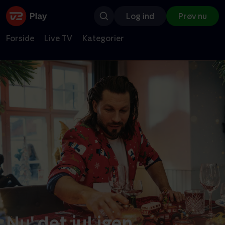
Log ind
Prøv nu
Forside
Live TV
Kategorier
Nu' det jul igen