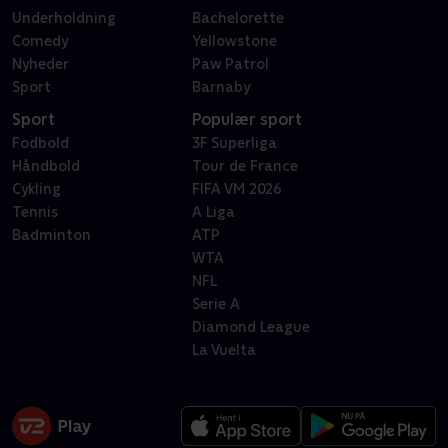
Underholdning
Bachelorette
Comedy
Yellowstone
Nyheder
Paw Patrol
Sport
Barnaby
Sport
Populær sport
Fodbold
3F Superliga
Håndbold
Tour de France
Cykling
FIFA VM 2026
Tennis
A Liga
Badminton
ATP
WTA
NFL
Serie A
Diamond League
La Vuelta