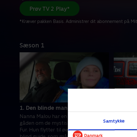
Prøv TV 2 Play*
*Kræver pakken Basis. Administrer dit abonnement på Mit
Sæson 1
1. Den blinde mand
2. Ding
Nanna Malou har en uge til at løse
Nanna Mal
Samtykke
gåden om de mystiske bjergfår på
gerningsm
Fur. Hun flytter til øen og møder en
uventet ka
blind guide, som måske kan give syn
musik tril