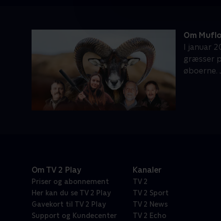
Om Muflo
I januar 
græsser p
øboerne. J
Om TV 2 Play
Kanaler
Priser og abonnement
TV 2
Her kan du se TV 2 Play
TV 2 Sport
Gavekort til TV 2 Play
TV 2 News
Support og Kundecenter
TV 2 Echo