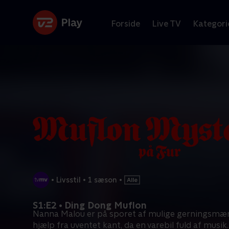
Forside
Live TV
Kategori
•
Livsstil
•
1 sæson
•
S1:E2 • Ding Dong Muflon
Nanna Malou er på sporet af mulige gerningsmæn
hjælp fra uventet kant, da en varebil fuld af musik
.