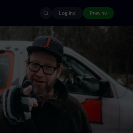
Log ind
Prøv nu