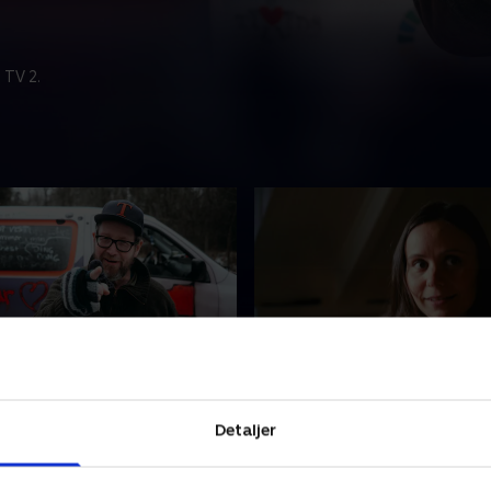
 TV 2.
 Dong Muflon
3. Er det naboen?
ou er på sporet af mulige
Det er på høje tid, hvis Nan
Detaljer
ænd. Hun får hjælp fra
skal løse mysteriet. Heldigvi
nt, da en varebil fuld af
gode spor at gå efter. Måsk
ler ind. God hjælp, når man
gerningsmanden tættere på