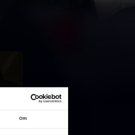
na Malou
Om
s er der
e er
, end