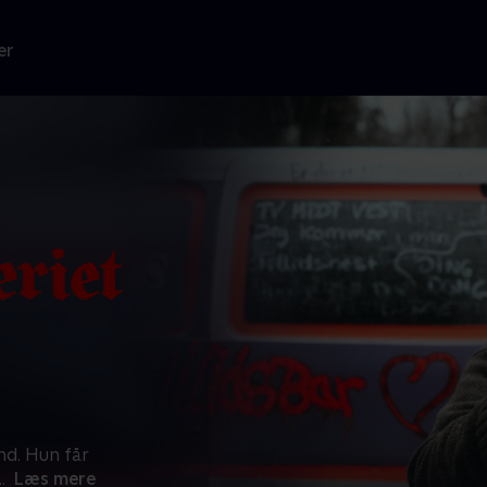
er
d. Hun får
..
Læs mere