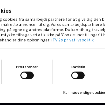
rens mark.
man tror.
26 • 13 min
10. maj 2026 • 12 min
kies
g cookies fra samarbejdspartnere for at give dig den b
l at målrette annoncer til dig. Vores samarbejdspartner
ing på egne og andres platforme. Du kan til- og fravæl
amtykke tilbage ved at klikke på ’Cookie-indstillinger’ i
handler dine oplysninger i
TV 2s privatlivspolitik
.
Samtykkevalg
Præferencer
Statistik
Tabu - med Rune Klan
J
Livsstil • 3 sæsoner
2
Kun nødvendige cookie