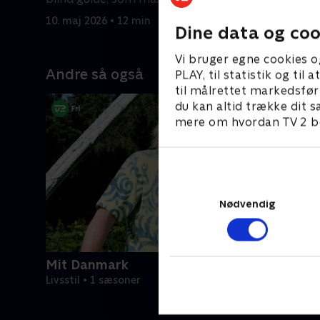
for sagen.
er på her
10. maj 2026 • 12 min
10. maj 20
Dine data og coo
Vi bruger egne cookies o
Andre så også
PLAY, til statistik og ti
til målrettet markedsfør
du kan altid trække dit s
mere om hvordan TV 2 be
Nødvendig
Mit Danmark
Livsstil • 1 sæsoner