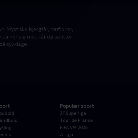
n. Mystiske bjergfår, mufloner,
 parrer sig med får og splitter
 på syv dage.
port
Populær sport
odbold
3F Superliga
åndbold
Tour de France
ykling
FIFA VM 2026
ennis
A Liga