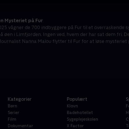
n Mysteriet på Fur
2025 vågner de 700 indbyggere på Fur til et overraskende sy
å øen i Limfjorden. Ingen ved, hvem der har sat dem fri. De
ournalist Nanna Malou flytter til Fur for at løse mysteriet
Kategorier
Populært
S
Børn
Klovn
F
Serier
Badehotellet
H
Film
Sygeplejeskolen
C
Dokumentar
X Factor
T