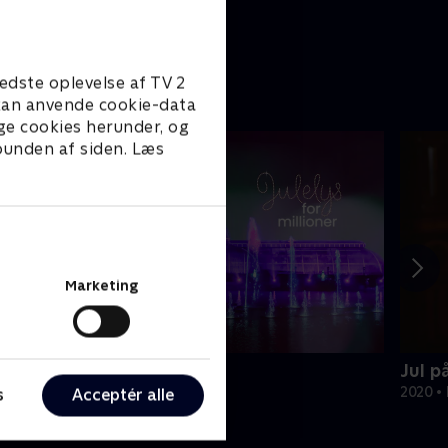
edste oplevelse af TV 2
e kan anvende cookie-data
ge cookies herunder, og
 bunden af siden. Læs
Marketing
ulelys for millioner
Jul p
022 • Livsstil • 46 min
2020 • 
s
Acceptér alle