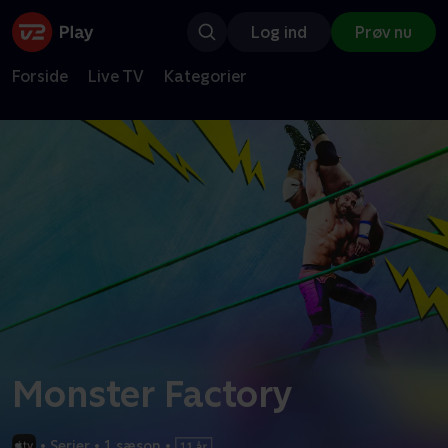
Log ind
Prøv nu
Forside
Live TV
Kategorier
Monster Factory
•
Serier
•
1 sæson
•