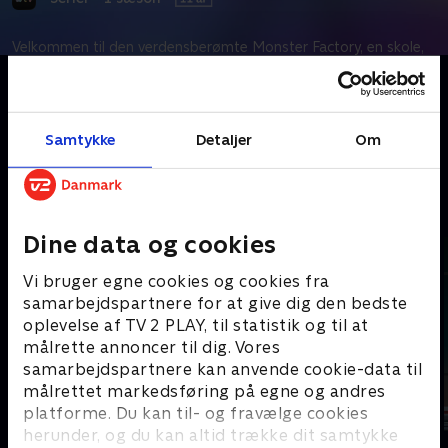
Velkommen til den verdensberømte Monster Factory, en skole,
hvor spandex-klædte udskud flygter fra hverdagslivets
begrænsninger for at forfølge drømmen om at blive proffe.
Samtykke
Detaljer
Om
Kræver tilkøb
Mere indhold fra Apple TV
Dine data og cookies
Vi bruger egne cookies og cookies fra
samarbejdspartnere for at give dig den bedste
oplevelse af TV 2 PLAY, til statistik og til at
målrette annoncer til dig. Vores
samarbejdspartnere kan anvende cookie-data til
målrettet markedsføring på egne og andres
platforme. Du kan til- og fravælge cookies
herunder, og du kan altid trække dit samtykke