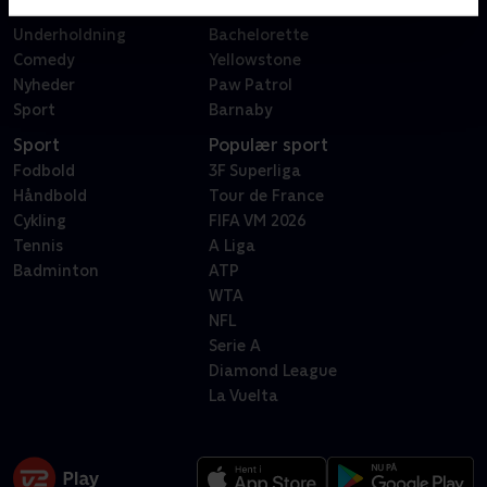
Livsstil
Forræder
Underholdning
Bachelorette
Comedy
Yellowstone
Nyheder
Paw Patrol
Sport
Barnaby
Sport
Populær sport
Fodbold
3F Superliga
Håndbold
Tour de France
Cykling
FIFA VM 2026
Tennis
A Liga
Badminton
ATP
WTA
NFL
Serie A
Diamond League
La Vuelta