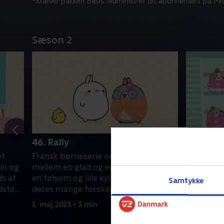
*Kræver pakken Basis. Administrer dit abonnement på Mit
Sæson 2
46. Rally
47. Støt
et
Fransk børneserie om venskabet
Fransk b
in og
mellem en glad og energisk kanin og
mellem en
ds af
en følsom og lille kylling. På trods af
en følsom 
Samtykke
dste
deres mange forskelle er de bedste
deres man
venner.
venner.
1. maj 2023 • 3 min
1. maj 2023