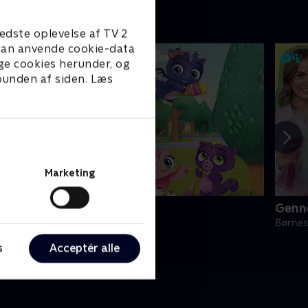
edste oplevelse af TV 2
e kan anvende cookie-data
ge cookies herunder, og
 bunden af siden. Læs
Marketing
ittle Charmers
Genn
ørneserier • 2 sæsoner
Børnes
s
Acceptér alle