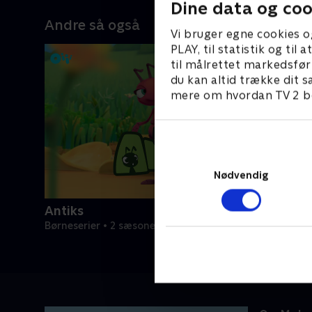
Dine data og coo
Andre så også
Vi bruger egne cookies o
PLAY, til statistik og ti
til målrettet markedsfør
du kan altid trække dit s
mere om hvordan TV 2 be
Nødvendig
Antiks
Børneserier • 2 sæsoner