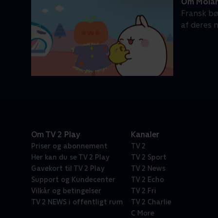
Om Mola
Fransk bø
af deres 
Om TV 2 Play
Kanaler
Priser og abonnement
TV 2
Her kan du se TV 2 Play
TV 2 Sport
Gavekort til TV 2 Play
TV 2 News
Support og Kundecenter
TV 2 Echo
Vilkår og betingelser
TV 2 Fri
TV 2 NEWS i offentligt rum
TV 2 Charlie
C More