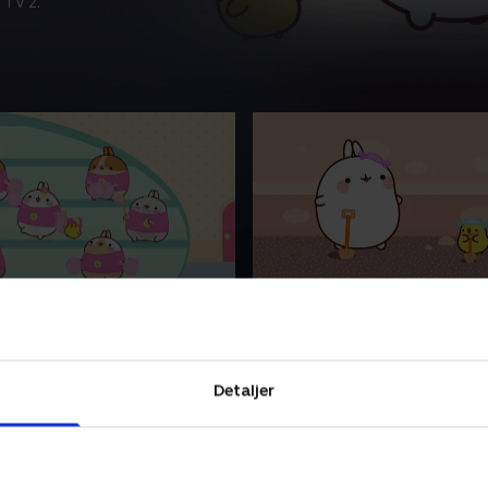
 TV 2.
terne
48. Lækkersulten
ørneserie om venskabet
Fransk børneserie om vens
 glad og energisk kanin og
mellem en glad og energisk
og lille kylling. På trods af
en følsom og lille kylling. På
Detaljer
ge forskelle er de bedste
deres mange forskelle er d
venner.
 • 3 min
1. maj 2023 • 3 min