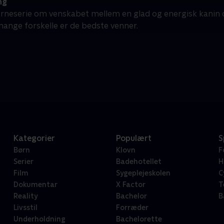
ng
rneserie om venskabet mellem en glad og energisk kanin og 
mange forskelle er de bedste venner.
Kategorier
Populært
S
Børn
Klovn
F
Serier
Badehotellet
H
Film
Sygeplejeskolen
C
Dokumentar
X Factor
T
Reality
Bachelor
B
Livsstil
Forræder
Underholdning
Bachelorette