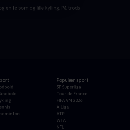
en følsom og lille kylling. På trods
port
Populær sport
odbold
3F Superliga
åndbold
Tour de France
ykling
FIFA VM 2026
ennis
A Liga
adminton
ATP
WTA
NFL