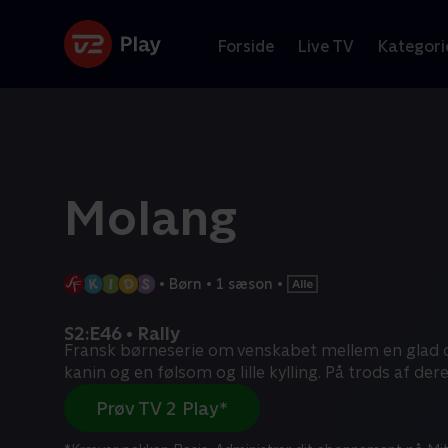
Forside
Live TV
Kategori
Molang
•
Børn
•
1 sæson
•
S2:E46 • Rally
Fransk børneserie om venskabet mellem en glad 
kanin og en følsom og lille kylling. På trods af der
Prøv TV 2 Play*