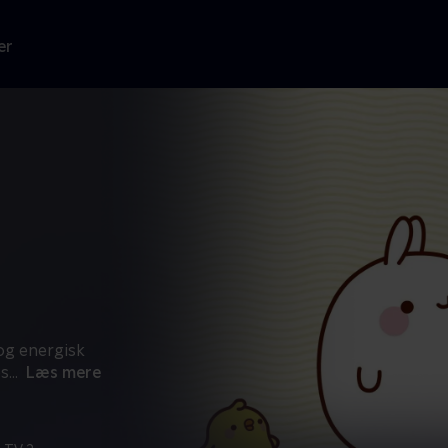
er
og energisk
es
...
Læs mere