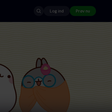
Log ind
Prøv nu