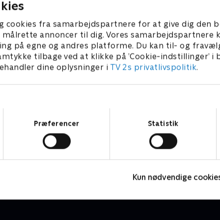
kies
g cookies fra samarbejdspartnere for at give dig den b
l at målrette annoncer til dig. Vores samarbejdspartner
ing på egne og andres platforme. Du kan til- og fravæl
amtykke tilbage ved at klikke på ’Cookie-indstillinger’ i
handler dine oplysninger i
TV 2s privatlivspolitik
.
Samtykkevalg
Præferencer
Statistik
Molang
L
Børneserier • 2 sæsoner
B
Kun nødvendige cookie