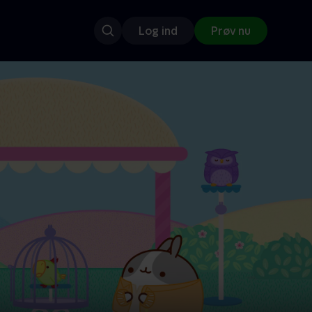
Log ind
Prøv nu