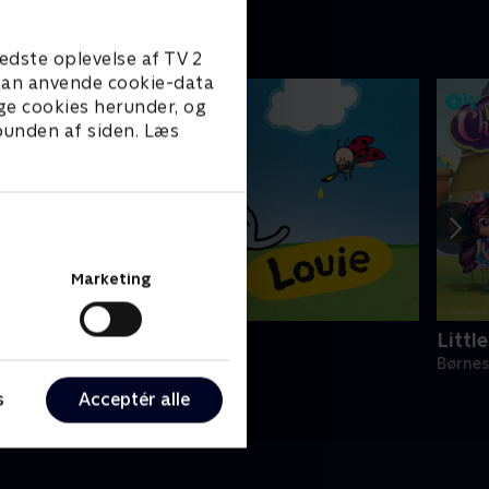
edste oplevelse af TV 2
e kan anvende cookie-data
ge cookies herunder, og
 bunden af siden. Læs
Marketing
ouie
Littl
ørneserier • 1 sæsoner
Børnes
s
Acceptér alle