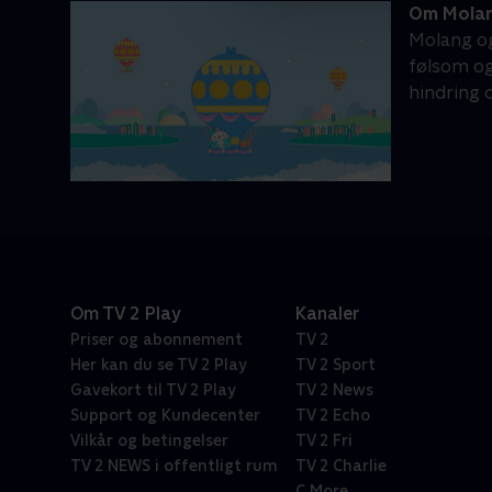
Om Mola
Molang og
følsom og
hindring 
Om TV 2 Play
Kanaler
Priser og abonnement
TV 2
Her kan du se TV 2 Play
TV 2 Sport
Gavekort til TV 2 Play
TV 2 News
Support og Kundecenter
TV 2 Echo
Vilkår og betingelser
TV 2 Fri
TV 2 NEWS i offentligt rum
TV 2 Charlie
C More