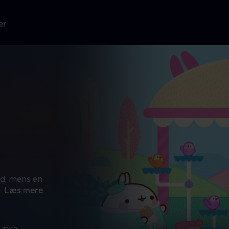
er
od, mens en
.
Læs mere