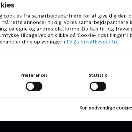
kies
g cookies fra samarbejdspartnere for at give dig den b
l at målrette annoncer til dig. Vores samarbejdspartner
ing på egne og andres platforme. Du kan til- og fravæl
amtykke tilbage ved at klikke på ’Cookie-indstillinger’ i
handler dine oplysninger i
TV 2s privatlivspolitik
.
Samtykkevalg
Præferencer
Statistik
Molang
L
Børneserier • 1 sæsoner
B
Kun nødvendige cookie