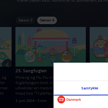
*Kræver pakken Basis. Administrer dit abonnement på Mit
Sæson 3
Sæson 4
25. Sangfuglen
26. Drø
, og
Molang og Piu Piu stopper ved en
Molang og 
for
fuglefangers bod, mens en papegøje
Men i mid
mmer,
udveksler en melodi med Mozart.
job styrke,
Samtykke
il.
Hvad hvis "Tryllefløjten" blev skrevet
at blive t
med vennernes hjælp?
5. juni 2024 • 5 min
5. juni 202