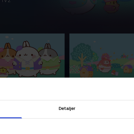
 TV 2.
mmejob
27. Bukke og neje
Piu Piu leder efter arbejde.
Molang og Piu Piu er almind
delalderen kræver de fleste
biavlere, der laver så skøn h
Detaljer
 og Piu Piu er alt for lille til
kongen vil give dem en meda
ilbudt noget job.
at modtage medaljen skal d
lære at bukke.
4 • 5 min
5. juni 2024 • 5 min