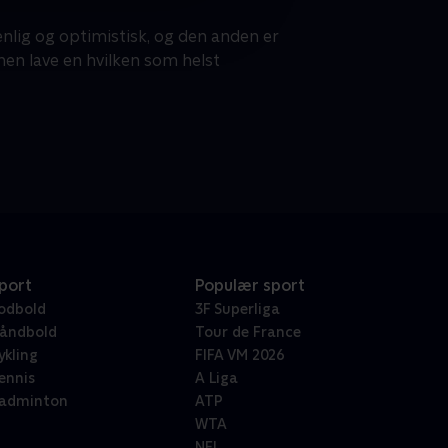
nlig og optimistisk, og den anden er
en lave en hvilken som helst
port
Populær sport
odbold
3F Superliga
åndbold
Tour de France
ykling
FIFA VM 2026
ennis
A Liga
adminton
ATP
WTA
NFL