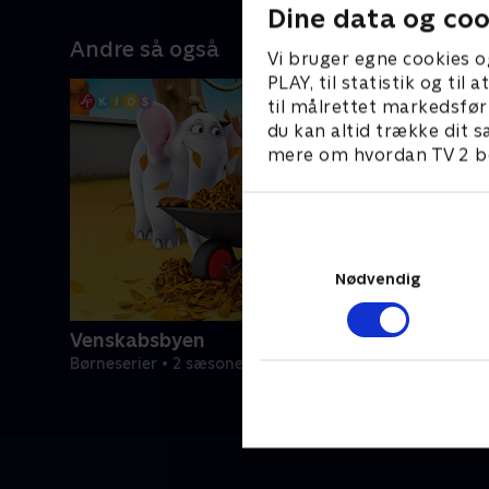
Dine data og coo
Andre så også
Vi bruger egne cookies o
PLAY, til statistik og ti
til målrettet markedsfør
du kan altid trække dit s
mere om hvordan TV 2 be
Nødvendig
Venskabsbyen
Børneserier • 2 sæsoner