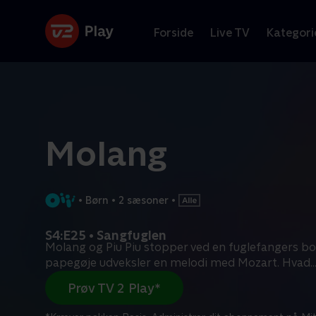
Forside
Live TV
Kategori
Molang
•
Børn
•
2 sæsoner
•
S4:E25 • Sangfuglen
Molang og Piu Piu stopper ved en fuglefangers b
papegøje udveksler en melodi med Mozart. Hvad
..
Prøv TV 2 Play*