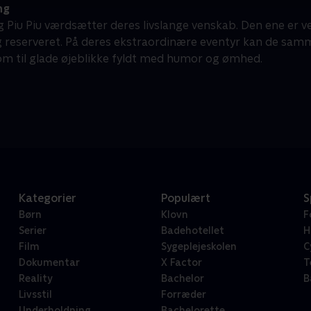
ng
 Piu Piu værdsætter deres livslange venskab. Den ene er ve
 reserveret. På deres ekstraordinære eventyr kan de samm
om til glade øjeblikke fyldt med humor og ømhed.
Kategorier
Populært
S
Børn
Klovn
F
Serier
Badehotellet
H
Film
Sygeplejeskolen
C
Dokumentar
X Factor
T
Reality
Bachelor
B
Livsstil
Forræder
Underholdning
Bachelorette