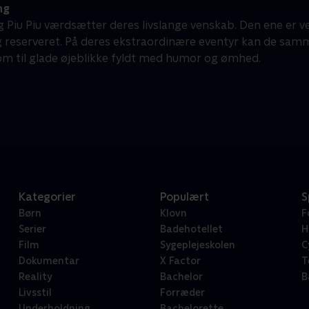
ng
 Piu Piu værdsætter deres livslange venskab. Den ene er ve
 reserveret. På deres ekstraordinære eventyr kan de samm
om til glade øjeblikke fyldt med humor og ømhed.
Kategorier
Populært
S
Børn
Klovn
F
Serier
Badehotellet
H
Film
Sygeplejeskolen
C
Dokumentar
X Factor
T
Reality
Bachelor
B
Livsstil
Forræder
Underholdning
Bachelorette