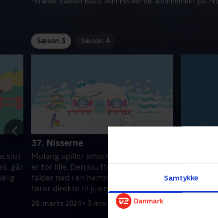
*Kræver pakken Basis. Administrer dit abonnement på Mit
Sæson 3
Sæson 4
37. Nisserne
38. Kost
s slot
Molang spiller ishockey, men Piu Piu
Molang og
æk, går
er for lille. Den skuffede Piu Piu går og
ikke er h
selig
falder ned i en hemmelig tunnel, der
fejer med
Samtykke
fører direkte til julemandens
er vild, s
værksted!.
tæmme d
28. marts 2024 • 3 min
28. marts 