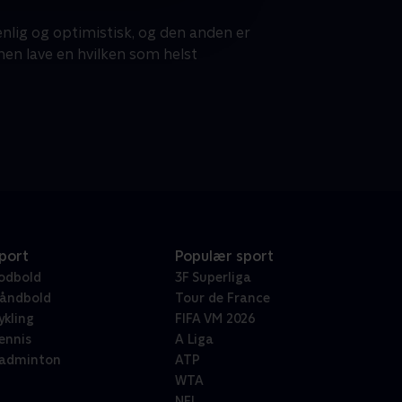
nlig og optimistisk, og den anden er
en lave en hvilken som helst
port
Populær sport
odbold
3F Superliga
åndbold
Tour de France
ykling
FIFA VM 2026
ennis
A Liga
adminton
ATP
WTA
NFL