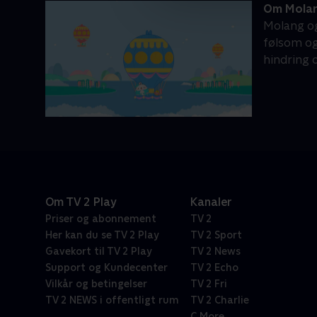
Om Mola
Molang og
følsom og
hindring 
Om TV 2 Play
Kanaler
Priser og abonnement
TV 2
Her kan du se TV 2 Play
TV 2 Sport
Gavekort til TV 2 Play
TV 2 News
Support og Kundecenter
TV 2 Echo
Vilkår og betingelser
TV 2 Fri
TV 2 NEWS i offentligt rum
TV 2 Charlie
C More