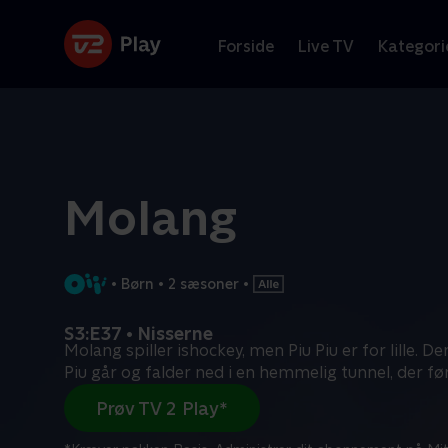
Forside
Live TV
Kategori
Molang
•
Børn
•
2 sæsoner
•
S3:E37 • Nisserne
Molang spiller ishockey, men Piu Piu er for lille. D
Piu går og falder ned i en hemmelig tunnel, der fø
Prøv TV 2 Play*