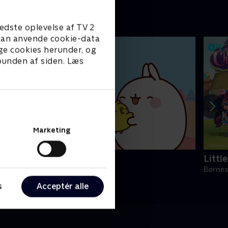
edste oplevelse af TV 2
e kan anvende cookie-data
ge cookies herunder, og
 bunden af siden. Læs
Marketing
Molang
Littl
ørneserier • 1 sæsoner
Børnes
s
Acceptér alle