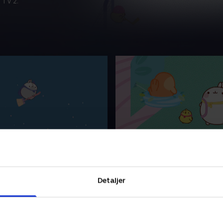
 TV 2.
eskaftet
39. Stormen
 Piu Piu finder en kost, som
Molang og Piu Piu vandrer
elt som andre koste. Da de
skoven. Desværre kommer d
Detaljer
 den, så vågner den! Kosten
voldsom storm, der får fugle
å de to venner må forsøge at
at falde ned fra træerne, og
en.
nødder flyver omkring.
2024 • 3 min
28. marts 2024 • 3 min