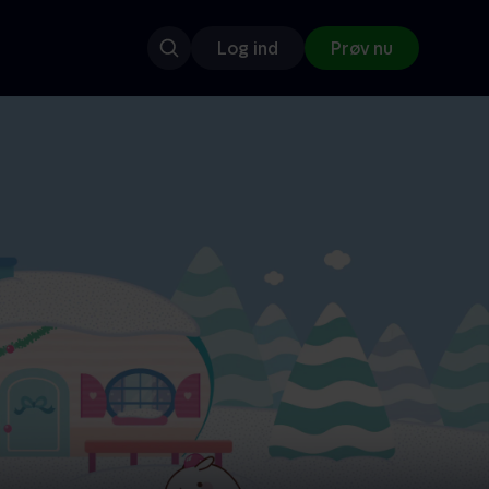
Log ind
Prøv nu