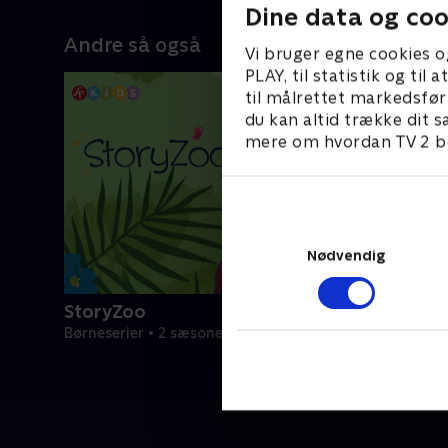
Dine data og coo
Andre så også
Vi bruger egne cookies o
PLAY, til statistik og ti
til målrettet markedsfør
du kan altid trække dit s
mere om hvordan TV 2 be
Nødvendig
StoryZoo
Børneserier • 2 sæsoner