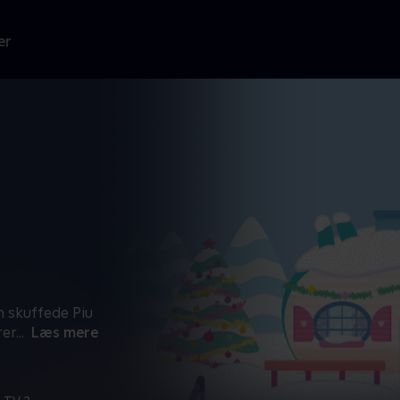
er
en skuffede Piu
rer
...
Læs mere