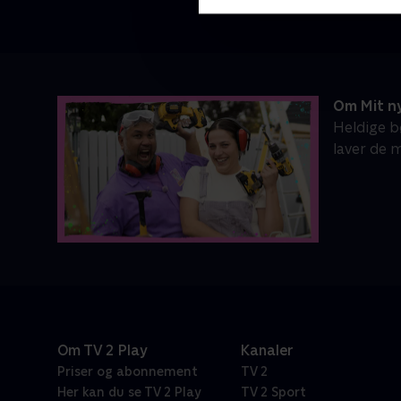
Om Mit n
Heldige b
laver de 
Om TV 2 Play
Kanaler
Priser og abonnement
TV 2
Her kan du se TV 2 Play
TV 2 Sport