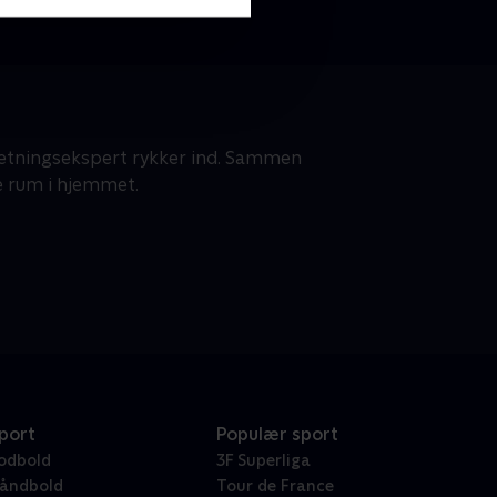
dretningsekspert rykker ind. Sammen
e rum i hjemmet.
port
Populær sport
odbold
3F Superliga
åndbold
Tour de France