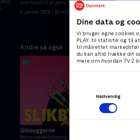
hjælp
derfor sy
overskud til at gøre noget ud af
n
har fortje
Lauras værelse.
9. januar 2021 • 22 min
nyt værels
9. januar 2
Dine data og coo
Vi bruger egne cookies o
PLAY, til statistik og ti
Andre så også
til målrettet markedsfør
du kan altid trække dit s
mere om hvordan TV 2 be
Nødvendig
Slikbyggerne
Børne-underholdning • 3 sæsoner