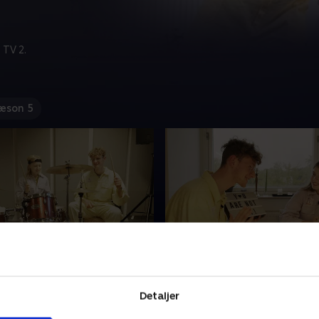
 TV 2.
æson 5
min - Med eget
7. Sarah - Stilet teenag
e og ekstra etage
med personlig farve
Benjamin fra Vejle har haft
12-årige Sarahs liv ændrede 
Detaljer
det boglige i skolen, og
hendes forældre blev skilt. 