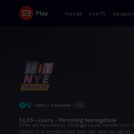
Forside
Live TV
Kategori
•
Børn
•
5 sæsoner
•
S1:E5 • Laura - Personlig teenagehule
Efter sin fars død er 14-årige Laura, hendes mor 
flyttet til et mindre sted, hvor der ikke har været
...