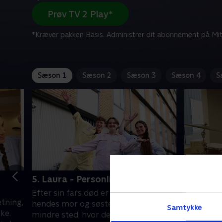
Prøv TV 2 Play*
*Kræver pakken Basis. Administrer dit abonnement på Mit
Sæson 1
Sæson 2
Sæson 3
Sæson 4
S
5. Laura - Personlig teenagehule
6. Benja
øvelokal
Efter sin fars død er 14-årige Laura,
etning,
11-årige 
hendes mor og søster flyttet til et
Samtykke
ke.
svært ved 
mindre sted, hvor der ikke har været