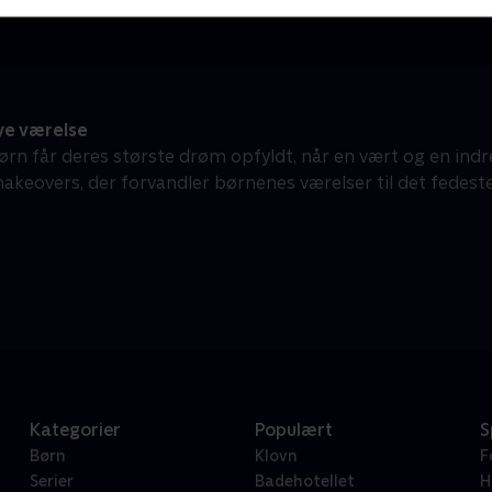
ye værelse
ørn får deres største drøm opfyldt, når en vært og en in
makeovers, der forvandler børnenes værelser til det fedest
Kategorier
Populært
S
Børn
Klovn
F
Serier
Badehotellet
H