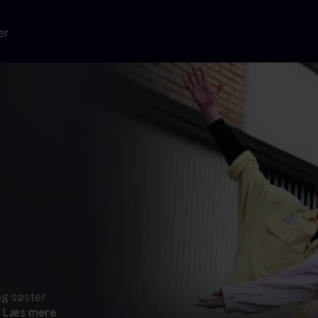
er
og søster
Læs mere