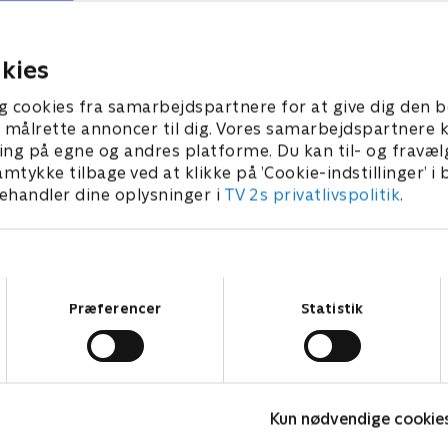
nes hans forældre, at han
synes hendes tante, at Sara
nt at blive forkælet med et
fortjent et nyt værelse me
e.
af hygge og charme.
021 • 23 min
9. januar 2021 • 22 min
kies
g cookies fra samarbejdspartnere for at give dig den b
l at målrette annoncer til dig. Vores samarbejdspartner
ing på egne og andres platforme. Du kan til- og fravæl
amtykke tilbage ved at klikke på ’Cookie-indstillinger’ i
handler dine oplysninger i
TV 2s privatlivspolitik
.
Samtykkevalg
Præferencer
Statistik
Kreaklubben
A
Kun nødvendige cookie
Børne-underholdning • 2 sæsoner
B