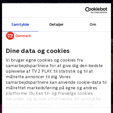
.
Filmene er enkle, lærerige og
Filmene er enkle, lærerige og
underholdende.
underholdende.
16. februar 2024 • 0 min
16. februar 2024 • 2 min
Samtykke
Detaljer
Om
Andre så også
Dine data og cookies
Vi bruger egne cookies og cookies fra
samarbejdspartnere for at give dig den bedste
oplevelse af TV 2 PLAY, til statistik og til at
målrette annoncer til dig. Vores
samarbejdspartnere kan anvende cookie-data til
Miniteve: I vandet
Zoo
målrettet markedsføring på egne og andres
platforme. Du kan til- og fravælge cookies
Børneserier • 1 sæsoner
Børneserier • 1
herunder, og du kan altid trække dit samtykke
tilbage ved at klikke på ’Cookie-indstillinger’ i
bunden af siden. Læs mere om hvordan TV 2