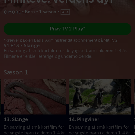
•
Børn
•
1 sæson
•
Prøv TV 2 Play*
*Kræver pakken Basis. Administrer dit abonnement på Mit TV 2.
S1:E13 • Slange
En samling af små kortfilm for de yngste børn i alderen 1-4 år.
Filmene er enkle, lærerige og underholdende.
Sæson 1
13. Slange
14. Pingviner
En samling af små kortfilm for
En samling af små kortfilm for
de yngste børn i alderen 1-4 år.
de yngste børn i alderen 1-4 år.