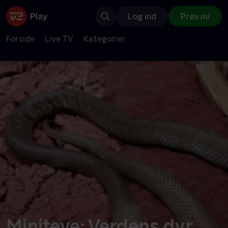
Log ind
Prøv nu
Forside
Live TV
Kategorier
Miniteve: Verdens dyr