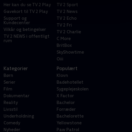
Her kan du se TV 2 Play
TV 2 Sport
Gavekort til TV 2 Play
TV 2 News
Support og
TV 2 Echo
Kundecenter
TV 2 Fri
Vilkår og betingelser
TV 2 Charlie
TV 2 NEWS i offentligt
C More
rum
BritBox
SkyShowtime
Oiii
Kategorier
Populært
Børn
Klovn
Serier
Badehotellet
Film
Sygeplejeskolen
Dokumentar
X Factor
Reality
Bachelor
Livsstil
Forræder
Underholdning
Bachelorette
Comedy
Yellowstone
Nyheder
Paw Patrol