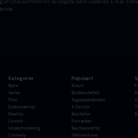
g af små kortfilm for de yngste børn i alderen 1-4 år. Film
dende.
Kategorier
Populært
S
Børn
Klovn
F
Serier
Badehotellet
H
Film
Sygeplejeskolen
C
Dokumentar
X Factor
T
Reality
Bachelor
B
Livsstil
Forræder
Underholdning
Bachelorette
Comedy
Yellowstone