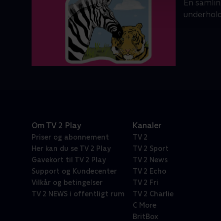
En samlin
underhol
Om TV 2 Play
Kanaler
Priser og abonnement
TV 2
Her kan du se TV 2 Play
TV 2 Sport
Gavekort til TV 2 Play
TV 2 News
Support og Kundecenter
TV 2 Echo
Vilkår og betingelser
TV 2 Fri
TV 2 NEWS i offentligt rum
TV 2 Charlie
C More
BritBox