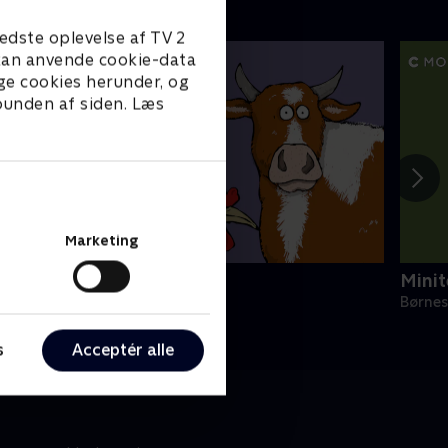
edste oplevelse af TV 2
e kan anvende cookie-data
ge cookies herunder, og
 bunden af siden. Læs
Marketing
initeve: På bondegården
Minit
ørneserier • 1 sæsoner
Børnes
s
Acceptér alle