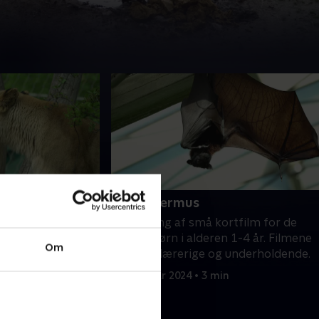
74. Flagermus
ortfilm for de
En samling af små kortfilm for de
en 1-4 år. Filmene
yngste børn i alderen 1-4 år. Filmene
Om
og underholdende.
er enkle, lærerige og underholdende.
min
16. februar 2024 • 3 min