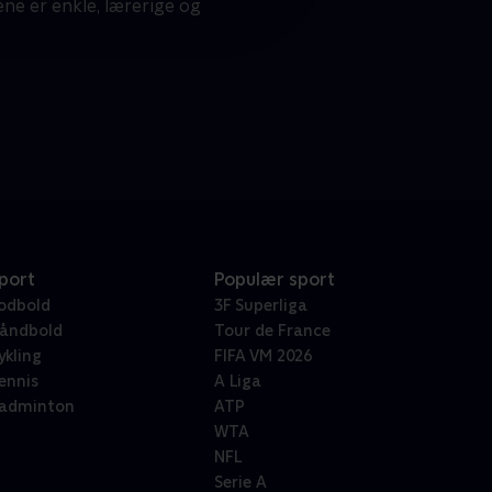
ene er enkle, lærerige og
port
Populær sport
odbold
3F Superliga
åndbold
Tour de France
ykling
FIFA VM 2026
ennis
A Liga
adminton
ATP
WTA
NFL
Serie A