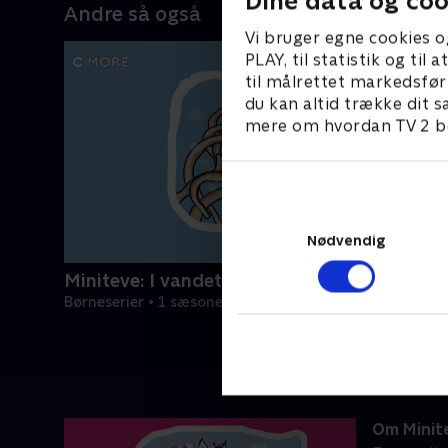
Dine data og coo
Andre så også
Vi bruger egne cookies o
PLAY, til statistik og ti
til målrettet markedsfør
du kan altid trække dit s
mere om hvordan TV 2 be
Nødvendig
Miniteve: I vandet
Børneserier • 1 sæsoner
Om Minit