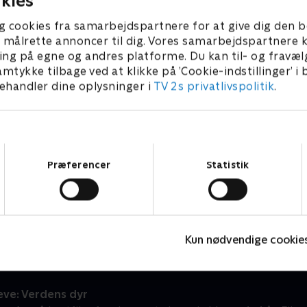
kies
g cookies fra samarbejdspartnere for at give dig den b
l at målrette annoncer til dig. Vores samarbejdspartner
ing på egne og andres platforme. Du kan til- og fravæl
amtykke tilbage ved at klikke på ’Cookie-indstillinger’ i
handler dine oplysninger i
TV 2s privatlivspolitik
.
Samtykkevalg
Præferencer
Statistik
Zoo
M
Børneserier • 1 sæsoner
B
Kun nødvendige cookie
eve: Verdens dyr