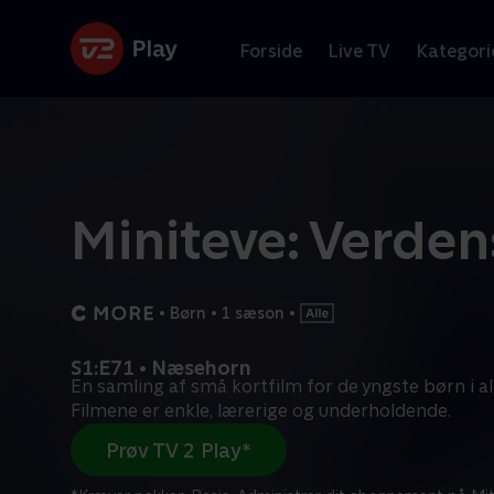
Forside
Live TV
Kategori
Miniteve: Verden
•
Børn
•
1 sæson
•
S1:E71 • Næsehorn
En samling af små kortfilm for de yngste børn i al
Filmene er enkle, lærerige og underholdende.
Prøv TV 2 Play*