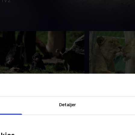
 TV 2.
2. Aber
73. Kattedyr
n samling af små kortfilm for de
En samling af små k
ngste børn i alderen 1-4 år. Filmene
yngste børn i alder
Detaljer
r enkle, lærerige og underholdende.
er enkle, lærerige 
6. februar 2024 • 3 min
16. februar 2024 • 2 