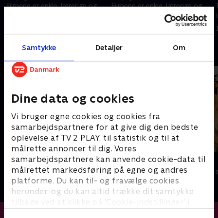
Filmene er enkle, lærerige og
Filmene er enkle, lærerige og
underholdende.
underholdende.
16. februar 2024 • 0 min
16. februar 2024 • 1 min
Samtykke
Detaljer
Om
Andre så også
Dine data og cookies
Vi bruger egne cookies og cookies fra
samarbejdspartnere for at give dig den bedste
oplevelse af TV 2 PLAY, til statistik og til at
målrette annoncer til dig. Vores
samarbejdspartnere kan anvende cookie-data til
Miniteve: I vandet
Zoo
målrettet markedsføring på egne og andres
Børneserier • 1 sæsoner
Børneserier • 1
platforme. Du kan til- og fravælge cookies
herunder, og du kan altid trække dit samtykke
tilbage ved at klikke på ’Cookie-indstillinger’ i
bunden af siden. Læs mere om hvordan TV 2