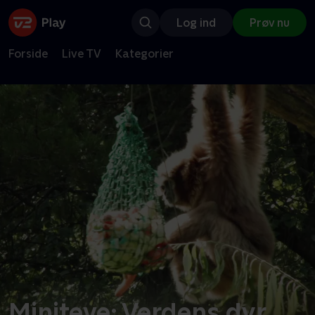
Log ind
Prøv nu
Forside
Live TV
Kategorier
Miniteve: Verdens dyr