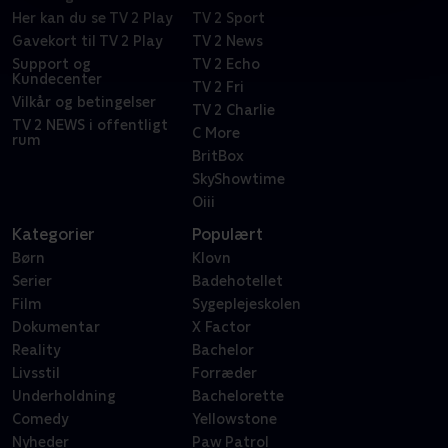
Her kan du se TV 2 Play
TV 2 Sport
Gavekort til TV 2 Play
TV 2 News
Support og
TV 2 Echo
Kundecenter
TV 2 Fri
Vilkår og betingelser
TV 2 Charlie
TV 2 NEWS i offentligt
C More
rum
BritBox
SkyShowtime
Oiii
Kategorier
Populært
Børn
Klovn
Serier
Badehotellet
Film
Sygeplejeskolen
Dokumentar
X Factor
Reality
Bachelor
Livsstil
Forræder
Underholdning
Bachelorette
Comedy
Yellowstone
Nyheder
Paw Patrol