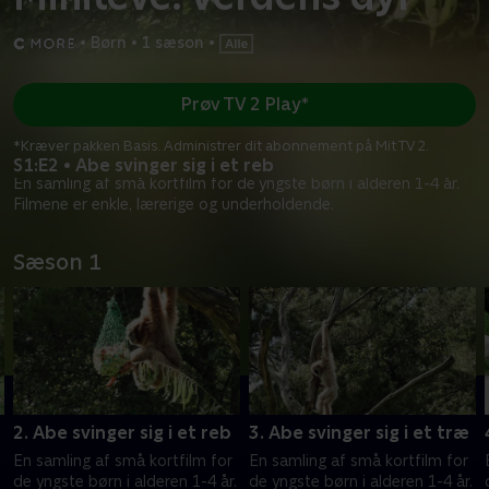
•
Børn
•
1 sæson
•
Prøv TV 2 Play*
*Kræver pakken Basis. Administrer dit abonnement på Mit TV 2.
S1:E2 • Abe svinger sig i et reb
En samling af små kortfilm for de yngste børn i alderen 1-4 år.
Filmene er enkle, lærerige og underholdende.
Sæson 1
2. Abe svinger sig i et reb
3. Abe svinger sig i et træ
En samling af små kortfilm for
En samling af små kortfilm for
.
de yngste børn i alderen 1-4 år.
de yngste børn i alderen 1-4 år.