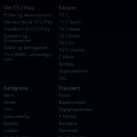
Om TV 2 Play
Kanaler
Priser og abonnement
TV 2
Her kan du se TV 2 Play
TV 2 Sport
Gavekort til TV 2 Play
TV 2 News
Support og
TV 2 Echo
Kundecenter
TV 2 Fri
Vilkår og betingelser
TV 2 Charlie
TV 2 NEWS i offentligt
C More
rum
BritBox
SkyShowtime
Oiii
Kategorier
Populært
Børn
Klovn
Serier
Badehotellet
Film
Sygeplejeskolen
Dokumentar
X Factor
Reality
Bachelor
Livsstil
Forræder