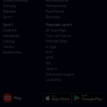
Underholdning
Bachelorette
Comedy
Yellowstone
Nyheder
Paw Patrol
Sport
Barnaby
Sport
Populær sport
Fodbold
3F Superliga
Håndbold
Tour de France
Cykling
FIFA VM 2026
Tennis
A Liga
Badminton
ATP
WTA
NFL
Serie A
Diamond League
La Vuelta