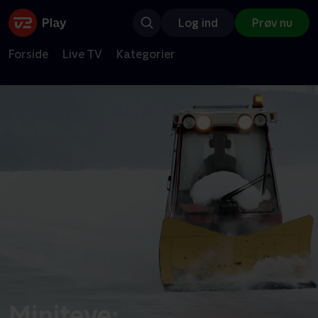
Log ind
Prøv nu
Forside
Live TV
Kategorier
Miniteve: