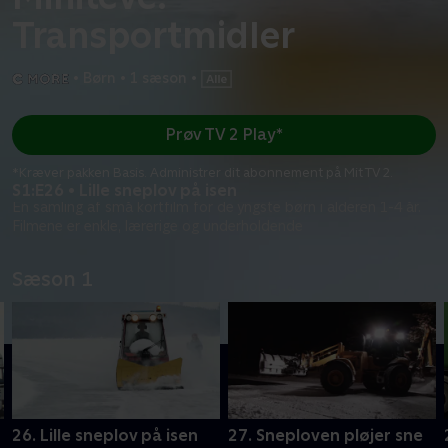
Transportmidler
•
Børn
•
1 sæson
•
Prøv TV 2 Play*
*Kræver pakken Basis. Administrer dit abonnement på Mit TV 2.
S1:E26 • Lille sneplov på isen
En samling af små kortfilm for de yngste børn i alderen 1-4 år.
Filmene er enkle, lærerige og underholdende
Sæson 1
26. Lille sneplov på isen
27. Sneploven pløjer sne