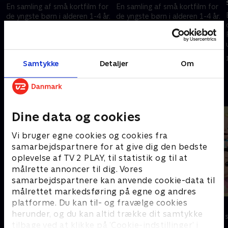
En samling af små kortfilm for
En samling af små kortfilm for
de yngste børn i alderen 1-4 år.
de yngste børn i alderen 1-4 år.
.
Filmene er enkle, lærerige og
Filmene er enkle, lærerige og
underholdende
underholdende
14. februar 2024 • 0 min
14. februar 2024 • 0 min
Samtykke
Detaljer
Om
Andre så også
Dine data og cookies
Vi bruger egne cookies og cookies fra
samarbejdspartnere for at give dig den bedste
oplevelse af TV 2 PLAY, til statistik og til at
målrette annoncer til dig. Vores
samarbejdspartnere kan anvende cookie-data til
målrettet markedsføring på egne og andres
platforme. Du kan til- og fravælge cookies
Miniteve: Maskiner
Cocomelon
herunder, og du kan altid trække dit samtykke
Børneserier • 1 sæsoner
Børneserier • 1
tilbage ved at klikke på ’Cookie-indstillinger’ i