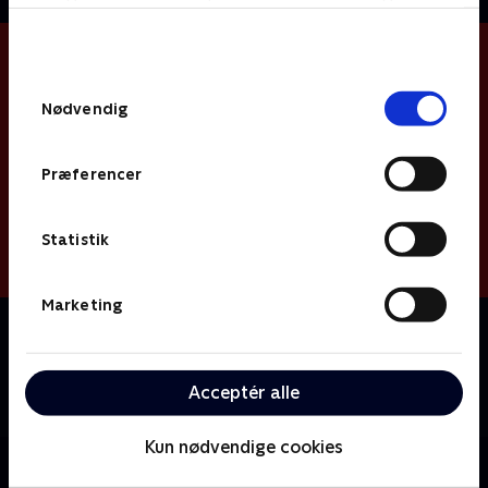
bunden af siden. Læs mere om hvordan TV 2
behandler dine oplysninger i
TV 2s privatlivspolitik
.
Samtykkevalg
Nødvendig
Præferencer
Statistik
Marketing
Om Miniteve: Transportmidler
En samling af små kortfilm for de yngste børn i
alderen 1-4 år. Filmene er enkle, lærerige og
Acceptér alle
underholdende.
Kun nødvendige cookies