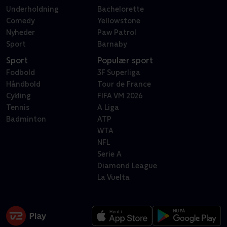
Underholdning
Bachelorette
Comedy
Yellowstone
Nyheder
Paw Patrol
Sport
Barnaby
Sport
Populær sport
Fodbold
3F Superliga
Håndbold
Tour de France
Cykling
FIFA VM 2026
Tennis
A Liga
Badminton
ATP
WTA
NFL
Serie A
Diamond League
La Vuelta