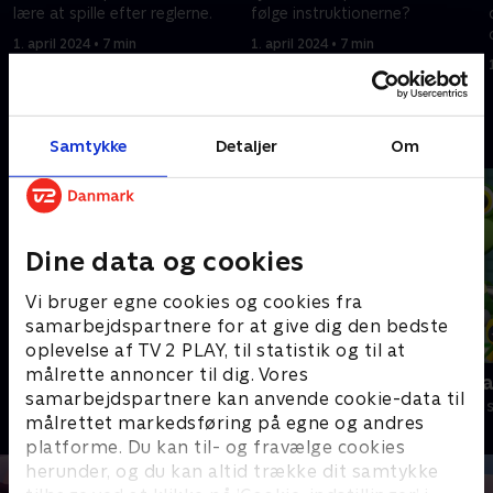
lære at spille efter reglerne.
følge instruktionerne?
1. april 2024 • 7 min
1. april 2024 • 7 min
Andre så også
Samtykke
Detaljer
Om
Dine data og cookies
Vi bruger egne cookies og cookies fra
samarbejdspartnere for at give dig den bedste
oplevelse af TV 2 PLAY, til statistik og til at
målrette annoncer til dig. Vores
Oddbods
Geckos Gar
samarbejdspartnere kan anvende cookie-data til
Børneserier • 1 sæsoner
Børneserier • 2
målrettet markedsføring på egne og andres
platforme. Du kan til- og fravælge cookies
herunder, og du kan altid trække dit samtykke