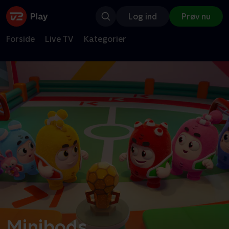
Log ind
Prøv nu
Forside
Live TV
Kategorier
Minibods