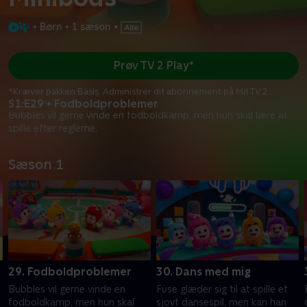
•
Børn
•
1 sæson
•
Prøv TV 2 Play*
*Kræver pakken Basis. Administrer dit abonnement på Mit TV 2.
S1:E29 • Fodboldproblemer
Bubbles vil gerne vinde en fodboldkamp, men hun skal lære at
spille efter reglerne.
Sæson 1
29. Fodboldproblemer
30. Dans med mig
Bubbles vil gerne vinde en
Fuse glæder sig til at spille et
fodboldkamp, men hun skal
sjovt dansespil, men kan han