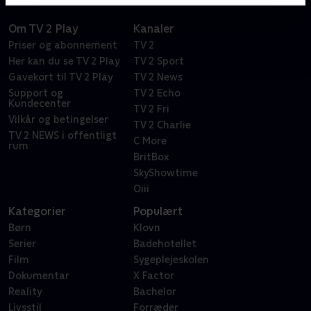
Om TV 2 Play
Kanaler
Priser og abonnement
TV 2
Her kan du se TV 2 Play
TV 2 Sport
Gavekort til TV 2 Play
TV 2 News
Support og
TV 2 Echo
Kundecenter
TV 2 Fri
Vilkår og betingelser
TV 2 Charlie
TV 2 NEWS i offentligt
C More
rum
BritBox
SkyShowtime
Oiii
Kategorier
Populært
Børn
Klovn
Serier
Badehotellet
Film
Sygeplejeskolen
Dokumentar
X Factor
Reality
Bachelor
Livsstil
Forræder