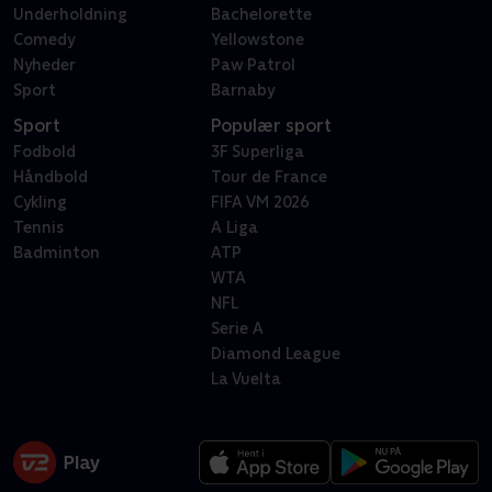
Underholdning
Bachelorette
Comedy
Yellowstone
Nyheder
Paw Patrol
Sport
Barnaby
Sport
Populær sport
Fodbold
3F Superliga
Håndbold
Tour de France
Cykling
FIFA VM 2026
Tennis
A Liga
Badminton
ATP
WTA
NFL
Serie A
Diamond League
La Vuelta