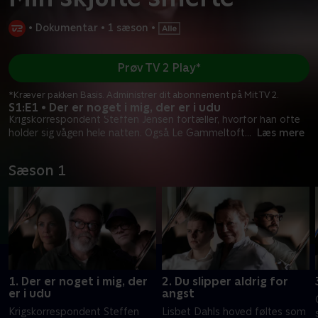
•
Dokumentar
•
1 sæson
•
Prøv TV 2 Play*
*Kræver pakken Basis. Administrer dit abonnement på Mit TV 2.
S1:E1 • Der er noget i mig, der er i udu
Krigskorrespondent Steffen Jensen fortæller, hvorfor han ofte
holder sig vågen hele natten. Også Le Gammeltoft
...
Læs mere
Sæson 1
1. Der er noget i mig, der
2. Du slipper aldrig for
er i udu
angst
Krigskorrespondent Steffen
Lisbet Dahls hoved føltes som