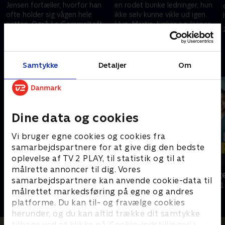
Jensen fortæller, hvorfor han
en rodet bunke ledninger, hun
ofte holder sig vågen hele
ikke selv kunne vikle ud igen.
natten. Også Le Gammeltoft
Hun, Martin Junker og Jesper
og Lau Højen fortæller om
Krabbe fortæller åbent om
28. september 2022 • 28 min
29. september 2022 • 27 min
deres indre kampe
deres indre.
Andre så også
Samtykke
Detaljer
Om
Dine data og cookies
Vi bruger egne cookies og cookies fra
samarbejdspartnere for at give dig den bedste
oplevelse af TV 2 PLAY, til statistik og til at
målrette annoncer til dig. Vores
Gud er din læge
De unge syge
samarbejdspartnere kan anvende cookie-data til
Dokumentar • 1 sæsoner
Dokumentar • 1
målrettet markedsføring på egne og andres
platforme. Du kan til- og fravælge cookies
herunder, og du kan altid trække dit samtykke
tilbage ved at klikke på ’Cookie-indstillinger’ i