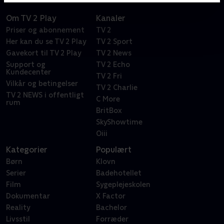
Om TV 2 Play
Kanaler
Priser og abonnement
TV 2
Her kan du se TV 2 Play
TV 2 Sport
Gavekort til TV 2 Play
TV 2 News
Support og
TV 2 Echo
Kundecenter
TV 2 Fri
Vilkår og betingelser
TV 2 Charlie
TV 2 NEWS i offentligt
C More
rum
BritBox
SkyShowtime
Oiii
Kategorier
Populært
Børn
Klovn
Serier
Badehotellet
Film
Sygeplejeskolen
Dokumentar
X Factor
Reality
Bachelor
Livsstil
Forræder