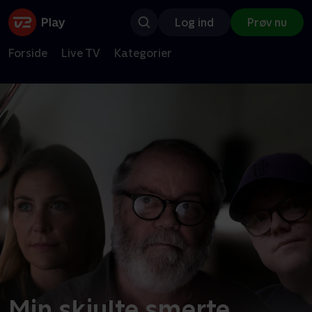
Log ind
Prøv nu
Forside
Live TV
Kategorier
Min skjulte smerte