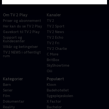
Om TV 2 Play
Kanaler
Priser og abonnement
TV 2
Her kan du se TV 2 Play
TV 2 Sport
Gavekort til TV 2 Play
TV 2 News
Support og
TV 2 Echo
Kundecenter
TV 2 Fri
Vilkår og betingelser
TV 2 Charlie
TV 2 NEWS i offentligt
C More
rum
BritBox
SkyShowtime
Oiii
Kategorier
Populært
Børn
Klovn
Serier
Badehotellet
Film
Sygeplejeskolen
Dokumentar
X Factor
Reality
Bachelor