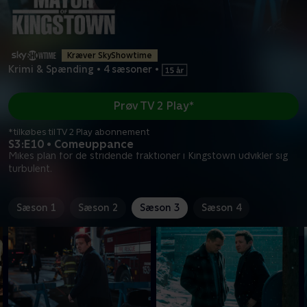
Kræver SkyShowtime
Krimi & Spænding
•
4 sæsoner
•
Prøv TV 2 Play*
*tilkøbes til TV 2 Play abonnement
S3:E10 • Comeuppance
Mikes plan for de stridende fraktioner i Kingstown udvikler sig
turbulent.
Sæson 1
Sæson 2
Sæson 3
Sæson 4