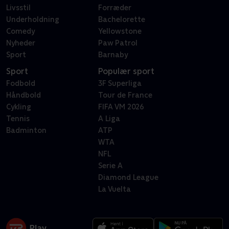
Livsstil
Forræder
Underholdning
Bachelorette
Comedy
Yellowstone
Nyheder
Paw Patrol
Sport
Barnaby
Sport
Populær sport
Fodbold
3F Superliga
Håndbold
Tour de France
Cykling
FIFA VM 2026
Tennis
A Liga
Badminton
ATP
WTA
NFL
Serie A
Diamond League
La Vuelta