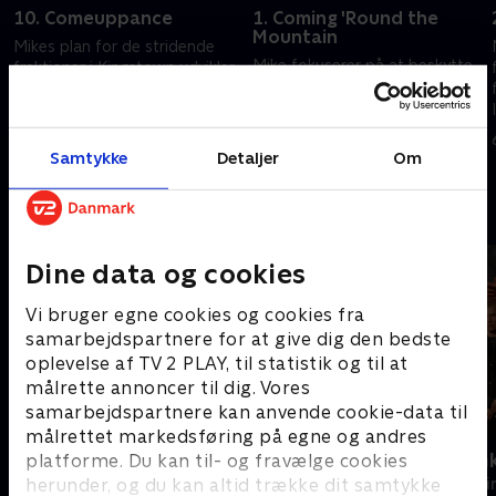
10. Comeuppance
1. Coming 'Round the
Mountain
Mikes plan for de stridende
Mike fokuserer på at beskytte
fraktioner i Kingstown udvikler
sin bror, mens han kæmper
sig turbulent.
mod nye kræfter i Kingstown.
8. august 2024 • 61 min
30. oktober 2025 • 50 min
Samtykke
Detaljer
Om
Andre så også
Dine data og cookies
Vi bruger egne cookies og cookies fra
samarbejdspartnere for at give dig den bedste
oplevelse af TV 2 PLAY, til statistik og til at
målrette annoncer til dig. Vores
samarbejdspartnere kan anvende cookie-data til
målrettet markedsføring på egne og andres
Gerningsstedet - Tatort
Den røde en
platforme. Du kan til- og fravælge cookies
herunder, og du kan altid trække dit samtykke
Krimi & Spænding • 1 sæsoner
Krimi & Spændi