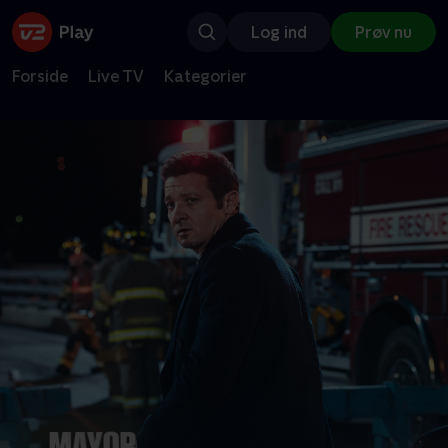
Log ind
Prøv nu
Forside
Live TV
Kategorier