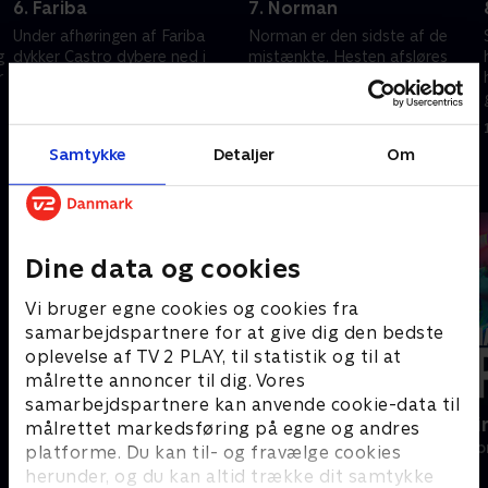
6. Fariba
7. Norman
Under afhøringen af Fariba
Norman er den sidste af de
g
dykker Castro dybere ned i
mistænkte. Hesten afsløres
r
identiteten på en af de
under hans ceremoni, og er en
patienter, som kunne
reel trussel mod dr. Marlows liv
mistænkes for mordet
26. juni 2025 • 31 min
3. juli 2025 • 37 min
Samtykke
Detaljer
Om
Andre så også
Dine data og cookies
Vi bruger egne cookies og cookies fra
samarbejdspartnere for at give dig den bedste
oplevelse af TV 2 PLAY, til statistik og til at
målrette annoncer til dig. Vores
samarbejdspartnere kan anvende cookie-data til
Norskov
Happy fucki
målrettet markedsføring på egne og andres
Drama • 2 sæsoner
Drama • 1 sæso
platforme. Du kan til- og fravælge cookies
herunder, og du kan altid trække dit samtykke