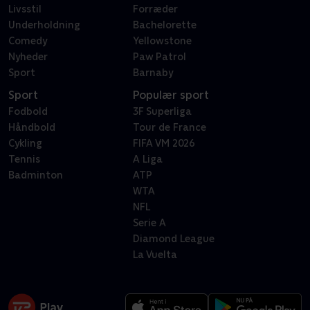
Livsstil
Forræder
Underholdning
Bachelorette
Comedy
Yellowstone
Nyheder
Paw Patrol
Sport
Barnaby
Sport
Populær sport
Fodbold
3F Superliga
Håndbold
Tour de France
Cykling
FIFA VM 2026
Tennis
A Liga
Badminton
ATP
WTA
NFL
Serie A
Diamond League
La Vuelta