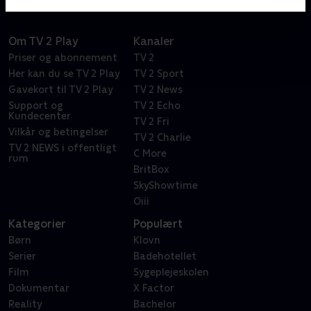
Om TV 2 Play
Kanaler
Priser og abonnement
TV 2
Her kan du se TV 2 Play
TV 2 Sport
Gavekort til TV 2 Play
TV 2 News
Support og
TV 2 Echo
Kundecenter
TV 2 Fri
Vilkår og betingelser
TV 2 Charlie
TV 2 NEWS i offentligt
C More
rum
BritBox
SkyShowtime
Oiii
Kategorier
Populært
Børn
Klovn
Serier
Badehotellet
Film
Sygeplejeskolen
Dokumentar
X Factor
Reality
Bachelor