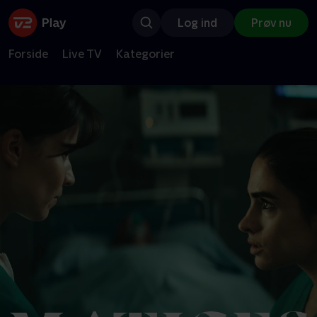
Log ind
Prøv nu
Forside
Live TV
Kategorier