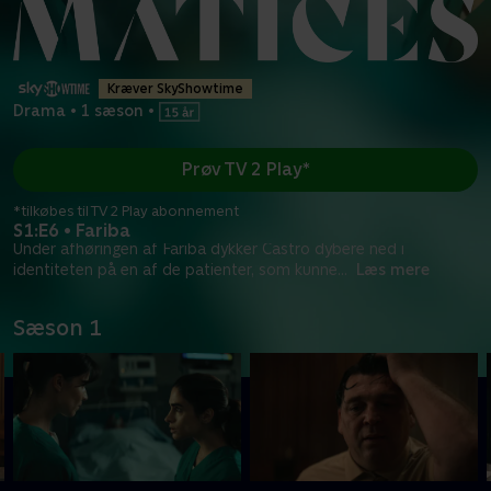
Kræver SkyShowtime
Drama
•
1 sæson
•
Prøv TV 2 Play*
*tilkøbes til TV 2 Play abonnement
S1:E6 • Fariba
Under afhøringen af Fariba dykker Castro dybere ned i
identiteten på en af de patienter, som kunne
...
Læs mere
Sæson 1