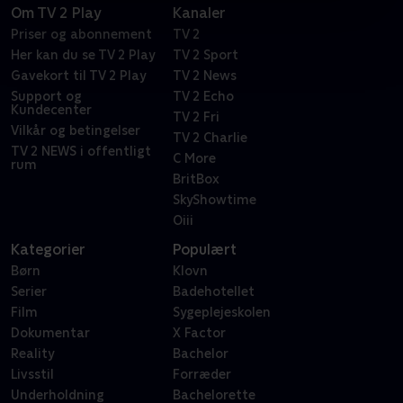
Om TV 2 Play
Kanaler
Priser og abonnement
TV 2
Her kan du se TV 2 Play
TV 2 Sport
Gavekort til TV 2 Play
TV 2 News
Support og
TV 2 Echo
Kundecenter
TV 2 Fri
Vilkår og betingelser
TV 2 Charlie
TV 2 NEWS i offentligt
C More
rum
BritBox
SkyShowtime
Oiii
Kategorier
Populært
Børn
Klovn
Serier
Badehotellet
Film
Sygeplejeskolen
Dokumentar
X Factor
Reality
Bachelor
Livsstil
Forræder
Underholdning
Bachelorette