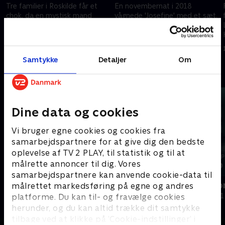
Tre familier i Roskilde får et
En novembernat i 2018
chok, da en mystisk mand
vågnede 'Josefine' med et sæt,
trænger ind i deres hjem og
da en mand med en kniv
rører ved sovende pigers
befølte hendes fod. Han blev
fødder. Hvem er han, og hvad
dømt, men fortsatte sine
31. marts 2025 • 29 min
7. april 2025 • 29 min
vil han?
forbrydelser.
Samtykke
Detaljer
Om
Andre så også
Dine data og cookies
Vi bruger egne cookies og cookies fra
samarbejdspartnere for at give dig den bedste
oplevelse af TV 2 PLAY, til statistik og til at
målrette annoncer til dig. Vores
samarbejdspartnere kan anvende cookie-data til
Forført af Jakob
Pigen der fo
målrettet markedsføring på egne og andres
Dokumentar
Dokumentar • 1
platforme. Du kan til- og fravælge cookies
herunder, og du kan altid trække dit samtykke
tilbage ved at klikke på ’Cookie-indstillinger’ i