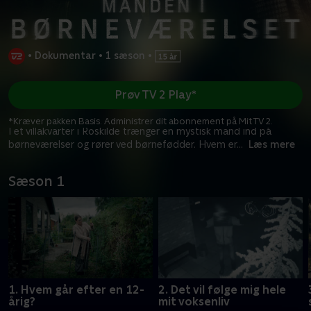
•
Dokumentar
•
1 sæson
•
Prøv TV 2 Play*
*Kræver pakken Basis. Administrer dit abonnement på Mit TV 2.
I et villakvarter i Roskilde trænger en mystisk mand ind på
børneværelser og rører ved børnefødder. Hvem er
...
Læs mere
Sæson 1
1. Hvem går efter en 12-
2. Det vil følge mig hele
årig?
mit voksenliv