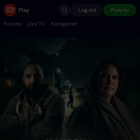
Log ind
Prøv nu
Forside
Live TV
Kategorier