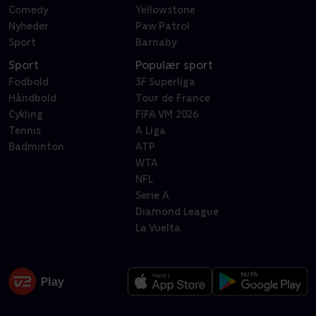
Comedy
Yellowstone
Nyheder
Paw Patrol
Sport
Barnaby
Sport
Populær sport
Fodbold
3F Superliga
Håndbold
Tour de France
Cykling
FIFA VM 2026
Tennis
A Liga
Badminton
ATP
WTA
NFL
Serie A
Diamond League
La Vuelta