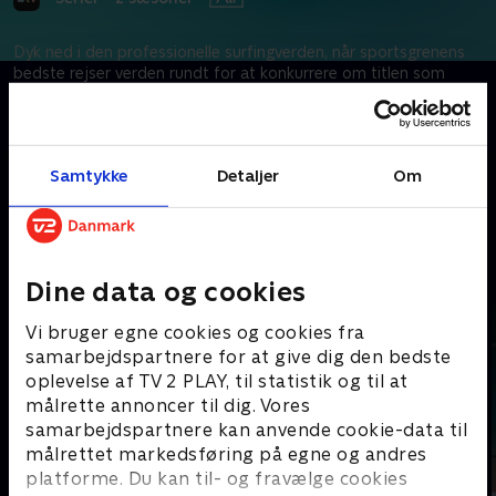
Dyk ned i den professionelle surfingverden, når sportsgrenens
bedste rejser verden rundt for at konkurrere om titlen som
verdensmester. Med hidtil uset adgang bag kulissen skildrer
denne dokumentarserie atleternes liv under mesterskabsserien
og det, de må ofre for at nå til tops.
Samtykke
Detaljer
Om
Kræver tilkøb
Mere indhold fra Apple TV
Dine data og cookies
Vi bruger egne cookies og cookies fra
samarbejdspartnere for at give dig den bedste
oplevelse af TV 2 PLAY, til statistik og til at
målrette annoncer til dig. Vores
samarbejdspartnere kan anvende cookie-data til
målrettet markedsføring på egne og andres
platforme. Du kan til- og fravælge cookies