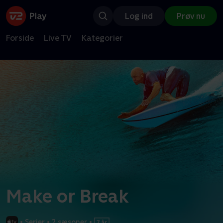
Log ind
Prøv nu
Forside
Live TV
Kategorier
Make or Break
•
Serier
•
2 sæsoner
•