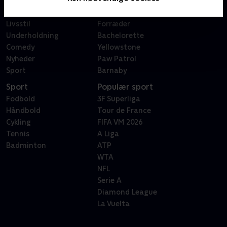
Dokumentar
X Factor
Reality
Bachelor
Livsstil
Forræder
Underholdning
Bachelorette
Comedy
Yellowstone
Nyheder
Paw Patrol
Sport
Barnaby
Sport
Populær sport
Fodbold
3F Superliga
Håndbold
Tour de France
Cykling
FIFA VM 2026
Tennis
A Liga
Badminton
ATP
WTA
NFL
Serie A
Diamond League
La Vuelta