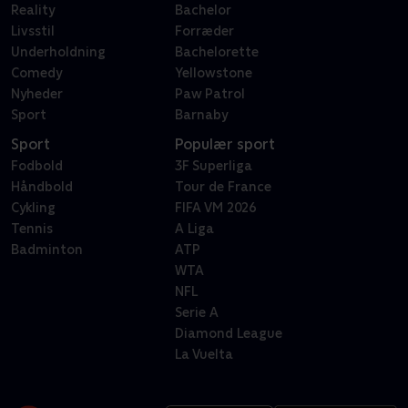
Reality
Bachelor
Livsstil
Forræder
Underholdning
Bachelorette
Comedy
Yellowstone
Nyheder
Paw Patrol
Sport
Barnaby
Sport
Populær sport
Fodbold
3F Superliga
Håndbold
Tour de France
Cykling
FIFA VM 2026
Tennis
A Liga
Badminton
ATP
WTA
NFL
Serie A
Diamond League
La Vuelta