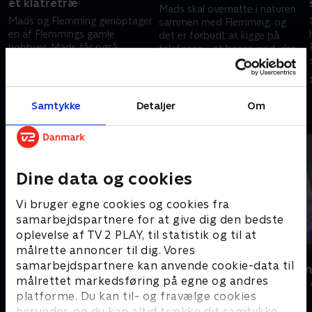
et klatretræ
Mads skal overnatte i naturen
Mads og Flemming genoptager
sammen med Flemming, og
en af Flemmings gamle
det er forbudt at kigge på
hobbyer. Mads får også
telefonen - et benspænd, der
udfordret sin evne til at
bliver udfordrende for dem
3. oktober 2023 • 27 min
samarbejde. Men tør han
begge
3. oktober 2023 • 27 min
overlade kontrollen til
Flemming?.
Samtykke
Detaljer
Om
Andre så også
Dine data og cookies
Vi bruger egne cookies og cookies fra
samarbejdspartnere for at give dig den bedste
oplevelse af TV 2 PLAY, til statistik og til at
målrette annoncer til dig. Vores
samarbejdspartnere kan anvende cookie-data til
Beier bygger
Julelys for m
målrettet markedsføring på egne og andres
Livsstil • 1 sæsoner
2022 • Livsstil •
platforme. Du kan til- og fravælge cookies
herunder, og du kan altid trække dit samtykke