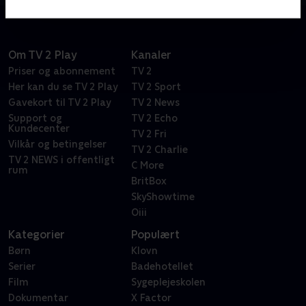
Om TV 2 Play
Kanaler
Priser og abonnement
TV 2
Her kan du se TV 2 Play
TV 2 Sport
Gavekort til TV 2 Play
TV 2 News
Support og
TV 2 Echo
Kundecenter
TV 2 Fri
Vilkår og betingelser
TV 2 Charlie
TV 2 NEWS i offentligt
C More
rum
BritBox
SkyShowtime
Oiii
Kategorier
Populært
Børn
Klovn
Serier
Badehotellet
Film
Sygeplejeskolen
Dokumentar
X Factor