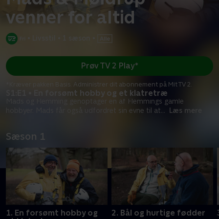
venner for altid
•
Livsstil
•
1 sæson
•
Prøv TV 2 Play*
*Kræver pakken Basis. Administrer dit abonnement på Mit TV 2.
S1:E1 • En forsømt hobby og et klatretræ
Mads og Flemming genoptager en af Flemmings gamle
hobbyer. Mads får også udfordret sin evne til at
...
Læs mere
Sæson 1
1. En forsømt hobby og
2. Bål og hurtige fødder