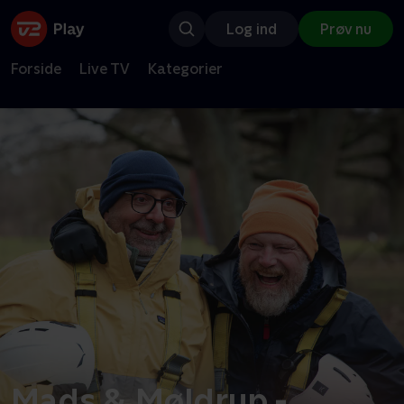
Log ind
Prøv nu
Forside
Live TV
Kategorier
Mads & Møldrup -