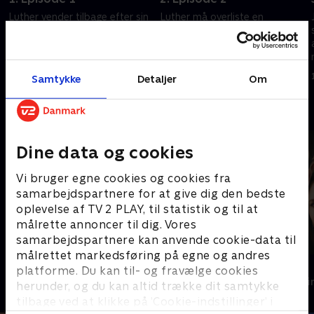
Luther vender tilbage efter sin
Luther må overliste en
suspendering og må opklare en
snigskytte, hvis mål er at skyde
sag om det tilsyneladende
politibetjente.
perfekte dobbeltmord.
17. januar 2024 • 52 min
17. januar 2024 • 52 min
Samtykke
Detaljer
Om
Andre så også
Dine data og cookies
Vi bruger egne cookies og cookies fra
samarbejdspartnere for at give dig den bedste
oplevelse af TV 2 PLAY, til statistik og til at
målrette annoncer til dig. Vores
samarbejdspartnere kan anvende cookie-data til
målrettet markedsføring på egne og andres
Mordene i Marlow
Top Dog
platforme. Du kan til- og fravælge cookies
Krimi & Spænding • 2 sæsoner
Krimi & Spændi
herunder, og du kan altid trække dit samtykke
tilbage ved at klikke på ’Cookie-indstillinger’ i