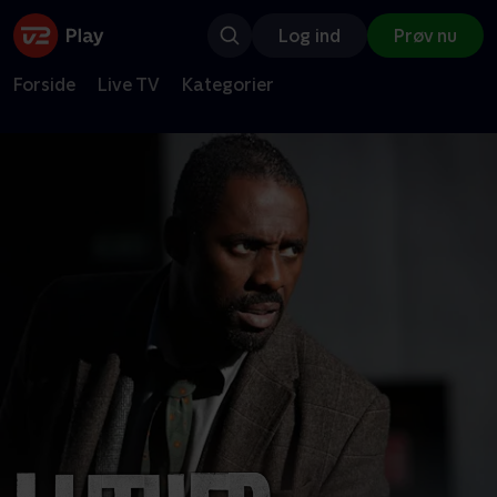
Log ind
Prøv nu
Forside
Live TV
Kategorier