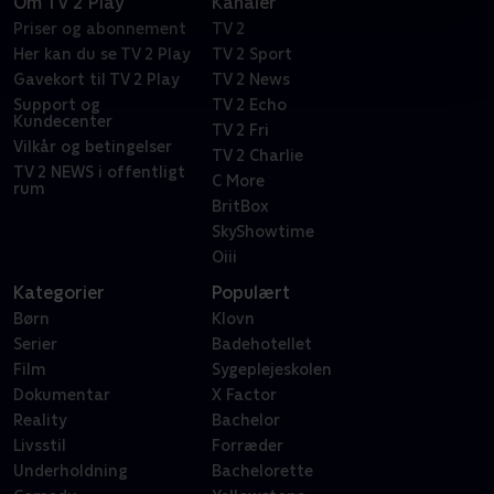
Om TV 2 Play
Kanaler
Priser og abonnement
TV 2
Her kan du se TV 2 Play
TV 2 Sport
Gavekort til TV 2 Play
TV 2 News
Support og
TV 2 Echo
Kundecenter
TV 2 Fri
Vilkår og betingelser
TV 2 Charlie
TV 2 NEWS i offentligt
C More
rum
BritBox
SkyShowtime
Oiii
Kategorier
Populært
Børn
Klovn
Serier
Badehotellet
Film
Sygeplejeskolen
Dokumentar
X Factor
Reality
Bachelor
Livsstil
Forræder
Underholdning
Bachelorette