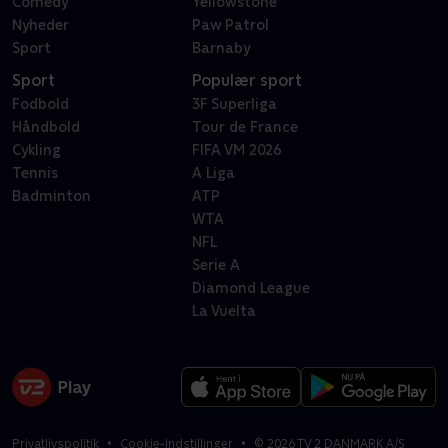
Comedy
Yellowstone
Nyheder
Paw Patrol
Sport
Barnaby
Sport
Populær sport
Fodbold
3F Superliga
Håndbold
Tour de France
Cykling
FIFA VM 2026
Tennis
A Liga
Badminton
ATP
WTA
NFL
Serie A
Diamond League
La Vuelta
Privatlivspolitik
Cookie-indstillinger
©
2026
TV 2 DANMARK A/S