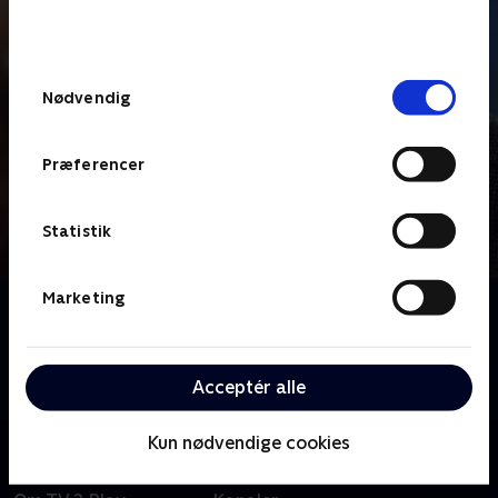
bunden af siden. Læs mere om hvordan TV 2
behandler dine oplysninger i
TV 2s privatlivspolitik
.
Samtykkevalg
Nødvendig
Præferencer
Statistik
Marketing
Om Luther
Den skarpe, men impulsive, efterforsker John Luther
tager valg, som ingen andre tør tage, når han skal
Acceptér alle
opklare en sag.
Kun nødvendige cookies