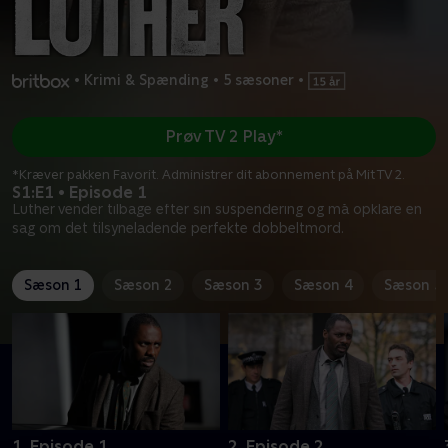
•
Krimi & Spænding
•
5 sæsoner
•
Prøv TV 2 Play*
*Kræver pakken Favorit. Administrer dit abonnement på Mit TV 2.
S1:E1 • Episode 1
Luther vender tilbage efter sin suspendering og må opklare en
sag om det tilsyneladende perfekte dobbeltmord.
Sæson 1
Sæson 2
Sæson 3
Sæson 4
Sæson 5
1. Episode 1
2. Episode 2