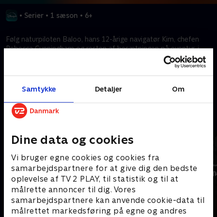
•
Serier
•
1 sæson
•
6+
Følg naturpiloten Baloo, hans 12-årige navigatør Kim, chefen
Rebecca Cunningham og resten af besætningen på eventyr, i
kamp mod pirater og søgen efter vidunderlige skatte!
Kræver tilkøb
Samtykke
Detaljer
Om
Mere indhold fra Disney+
Dine data og cookies
Vi bruger egne cookies og cookies fra
samarbejdspartnere for at give dig den bedste
oplevelse af TV 2 PLAY, til statistik og til at
målrette annoncer til dig. Vores
samarbejdspartnere kan anvende cookie-data til
målrettet markedsføring på egne og andres