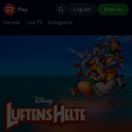
Log ind
Prøv nu
Forside
Live TV
Kategorier