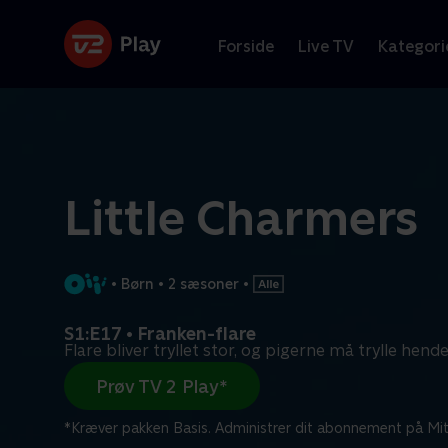
Forside
Live TV
Kategori
Little Charmers
•
Børn
•
2 sæsoner
•
S1:E17 • Franken-flare
Flare bliver tryllet stor, og pigerne må trylle hende 
Prøv TV 2 Play*
*Kræver pakken Basis. Administrer dit abonnement på Mit