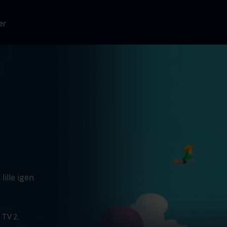
er
lille igen
 TV 2.