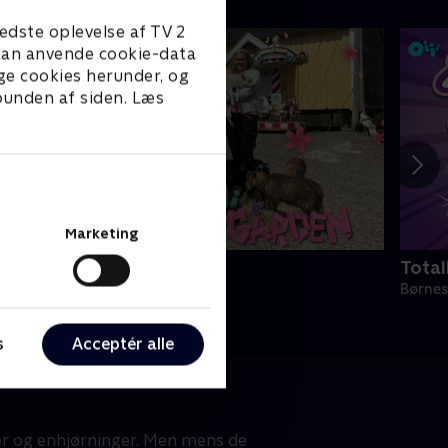
edste oplevelse af TV 2
e kan anvende cookie-data
ge cookies herunder, og
 bunden af siden. Læs
Marketing
iii-Gården
Total
ørneserier • 3 sæsoner
Børnes
s
Acceptér alle
ser og enhjørninger. Men mens de