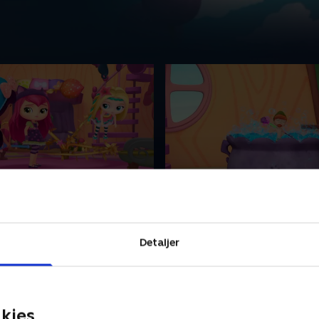
es bønner
19. Mit tryllehus er dit t
ers leger med naturen,
Nissen Nelson må flytte ind 
uren med dem.
Tryllehuset, da de små Cha
Detaljer
kommer til at ødelægge han
019 • 22 min
1. januar 2019 • 22 min
kies