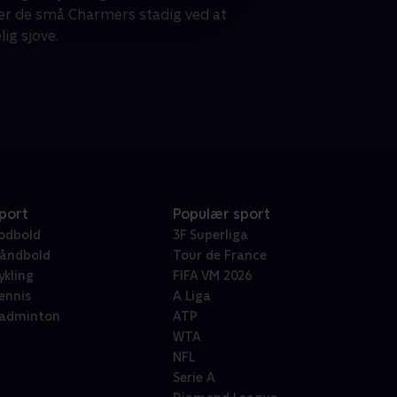
 er de små Charmers stadig ved at
ig sjove.
port
Populær sport
odbold
3F Superliga
åndbold
Tour de France
ykling
FIFA VM 2026
ennis
A Liga
adminton
ATP
WTA
NFL
Serie A