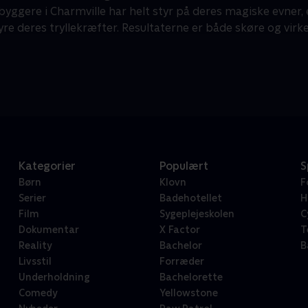
byggere i Charmville har helt styr på deres magiske evner,
yre deres tryllekræfter. Resultaterne er både skøre og virkel
Kategorier
Populært
S
Børn
Klovn
F
Serier
Badehotellet
H
Film
Sygeplejeskolen
C
Dokumentar
X Factor
T
Reality
Bachelor
B
Livsstil
Forræder
Underholdning
Bachelorette
Comedy
Yellowstone