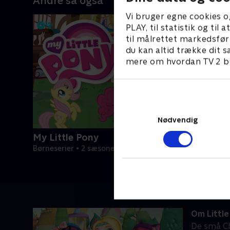
Andre så også
Vi bruger egne cookies o
PLAY, til statistik og ti
til målrettet markedsfør
du kan altid trække dit s
mere om hvordan TV 2 be
Nødvendig
My Little Pony
Børneserier • 2 sæsoner
Om Littl
De små Ch