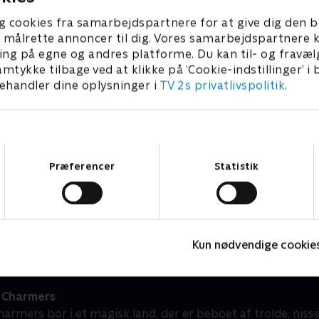
g cookies fra samarbejdspartnere for at give dig den b
l at målrette annoncer til dig. Vores samarbejdspartner
ing på egne og andres platforme. Du kan til- og fravæl
amtykke tilbage ved at klikke på ’Cookie-indstillinger’ i
handler dine oplysninger i
TV 2s privatlivspolitik
.
Samtykkevalg
Præferencer
Statistik
Jungle Banden
O
Børneserier • 2 sæsoner
B
Kun nødvendige cookie
e Charmers
armers bor i et magisk land, der er beboet af trolde, nis