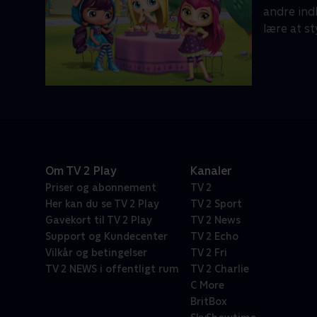
andre ind
lære at st
Om TV 2 Play
Kanaler
Priser og abonnement
TV 2
Her kan du se TV 2 Play
TV 2 Sport
Gavekort til TV 2 Play
TV 2 News
Support og Kundecenter
TV 2 Echo
Vilkår og betingelser
TV 2 Fri
TV 2 NEWS i offentligt rum
TV 2 Charlie
C More
BritBox