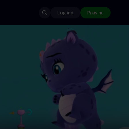
Log ind
Prøv nu