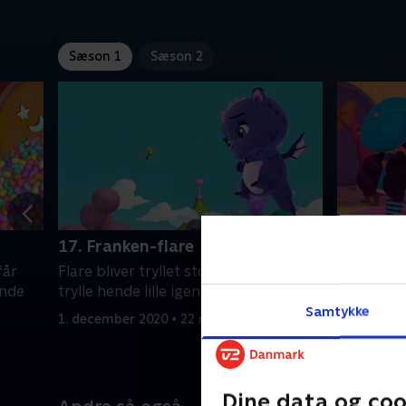
Sæson 1
Sæson 2
17. Franken-flare
18. Posi
får
Flare bliver tryllet stor, og pigerne må
Når Charm
ende
trylle hende lille igen
leger nat
Samtykke
1. december 2020 • 22 min
1. januar 2
Dine data og coo