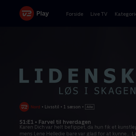
Forside
Live TV
Kategori
•
Livsstil
•
1 sæson
•
S1:E1 • Farvel til hverdagen
Karen Dich var helt befippet, da hun fik et kunstleg
mens Lene Helledie bare var glad for at kunne
...
L