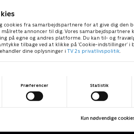
26 • 28 min
kies
g cookies fra samarbejdspartnere for at give dig den b
l at målrette annoncer til dig. Vores samarbejdspartner
ing på egne og andres platforme. Du kan til- og fravæl
amtykke tilbage ved at klikke på ’Cookie-indstillinger’ i
handler dine oplysninger i
TV 2s privatlivspolitik
.
Samtykkevalg
Præferencer
Statistik
Hvad Heinos fatter gør
Livsstil • 1 sæsoner
L
Kun nødvendige cookie