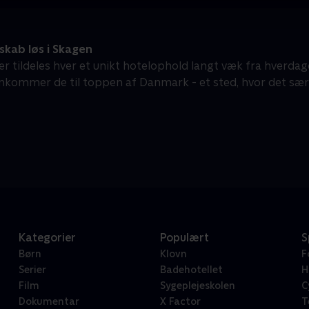
kab løs i Skagen
der tildeles hver et unikt hotelophold langt væk fra hverd
kommer de til toppen af Danmark - et sted, hvor det særlige
Kategorier
Populært
S
Børn
Klovn
F
Serier
Badehotellet
H
Film
Sygeplejeskolen
C
Dokumentar
X Factor
T