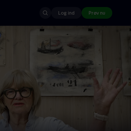
Log ind
Prøv nu