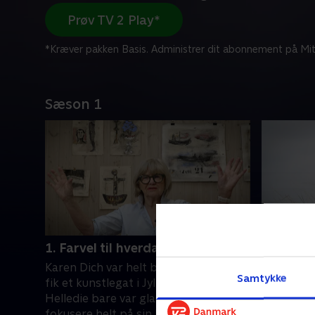
Prøv TV 2 Play*
*Kræver pakken Basis. Administrer dit abonnement på Mit
Sæson 1
1. Farvel til hverdagen
2. En gav
Karen Dich var helt befippet, da hun
Sigrid Ne
Samtykke
fik et kunstlegat i Jylland, mens Lene
tegne og 
Helledie bare var glad for at kunne
tog båden
fokusere helt på sin kunst.
sin unikke