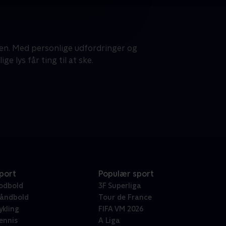
agen. Med personlige udfordringer og
 lys får ting til at ske.
port
Populær sport
odbold
3F Superliga
åndbold
Tour de France
ykling
FIFA VM 2026
ennis
A Liga