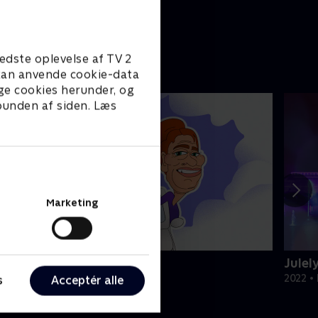
edste oplevelse af TV 2
e kan anvende cookie-data
ge cookies herunder, og
 bunden af siden. Læs
Marketing
Fotovognen
Julel
ivsstil • 2 sæsoner
2022 • 
s
Acceptér alle