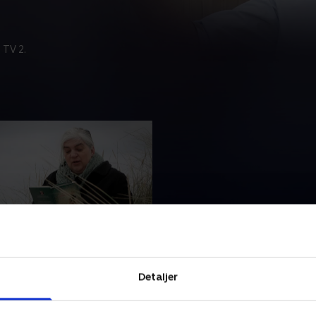
 TV 2.
e pakket ind i en lort
sland kom fra Norge for at
Detaljer
digte, mens Chris Vilasen
 fra Samsø for at formidle
 tilgang til naturen.