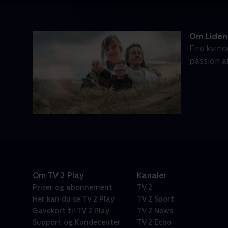
Om Lidens
Fire kvin
passion an
Om TV 2 Play
Kanaler
Priser og abonnement
TV 2
Her kan du se TV 2 Play
TV 2 Sport
Gavekort til TV 2 Play
TV 2 News
Support og Kundecenter
TV 2 Echo