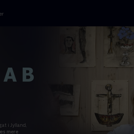
er
at i Jylland,
æs mere