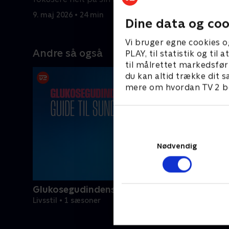
9. maj 2026 • 24 min
16. maj 20
Dine data og coo
Vi bruger egne cookies o
Andre så også
PLAY, til statistik og ti
til målrettet markedsfør
du kan altid trække dit s
mere om hvordan TV 2 be
Nødvendig
Glukosegudindens guide til sundhed
Livsstil • 1 sæsoner