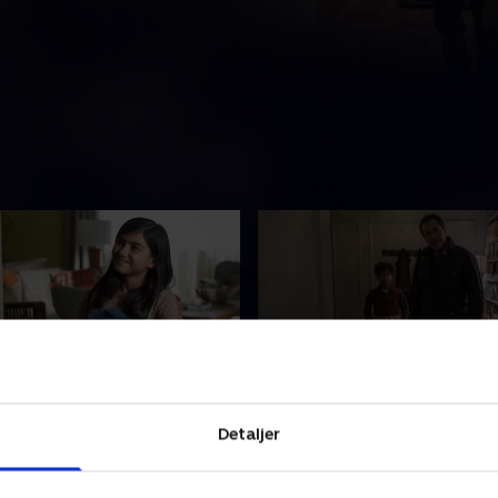
than You'll Ever Know
8. Or Stay and Die
Detaljer
eshistorien om Eleanors
Eleanor sætter spørgsmåls
ation og liv som vampyr
Marks motiver, da han tager
med Naomi.