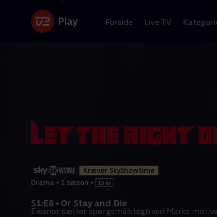
Forside
Live TV
Kategori
Kræver SkyShowtime
Drama
•
1 sæson
•
S1:E8 • Or Stay and Die
Eleanor sætter spørgsmålstegn ved Marks motiver