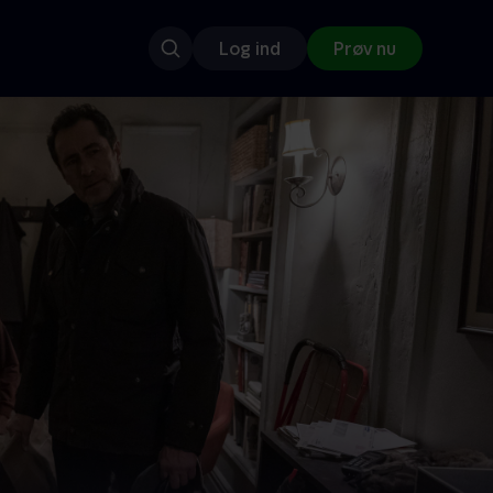
Log ind
Prøv nu