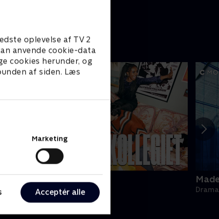
edste oplevelse af TV 2
e kan anvende cookie-data
ge cookies herunder, og
 bunden af siden. Læs
Marketing
ollegiet
Made 
rama • 1 sæsoner
Drama 
s
Acceptér alle