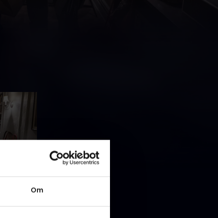
Om
tegn ved
 på date