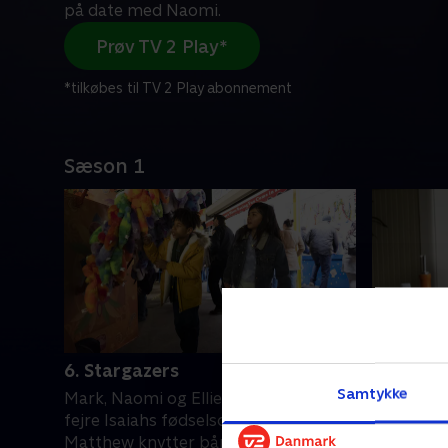
på date med Naomi.
Prøv TV 2 Play*
*tilkøbes til TV 2 Play abonnement
Sæson 1
6. Stargazers
7. More 
Samtykke
Mark, Naomi og Ellie planlægger at
Oprindels
fejre Isaiahs fødselsdag. Claire og
transform
Matthew knytter bånd.
afsløres.