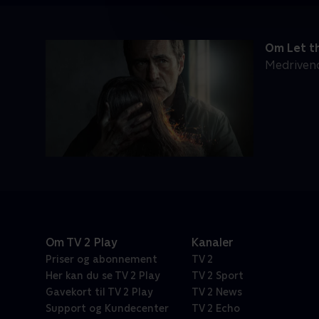
Om Let th
Medrivend
Om TV 2 Play
Kanaler
Priser og abonnement
TV 2
Her kan du se TV 2 Play
TV 2 Sport
Gavekort til TV 2 Play
TV 2 News
Support og Kundecenter
TV 2 Echo