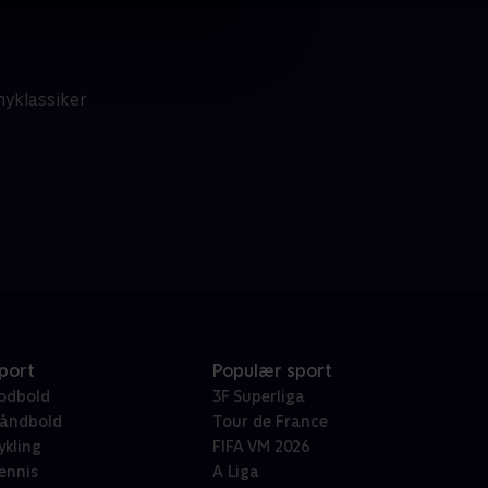
nyklassiker
port
Populær sport
odbold
3F Superliga
åndbold
Tour de France
ykling
FIFA VM 2026
ennis
A Liga