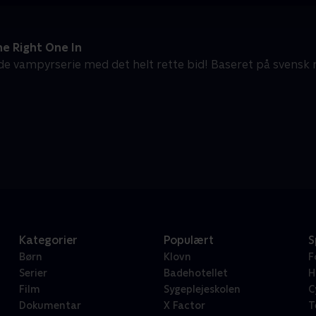
e Right One In
e vampyrserie med det helt rette bid! Baseret på svensk 
Kategorier
Populært
S
Børn
Klovn
F
Serier
Badehotellet
H
Film
Sygeplejeskolen
C
Dokumentar
X Factor
T