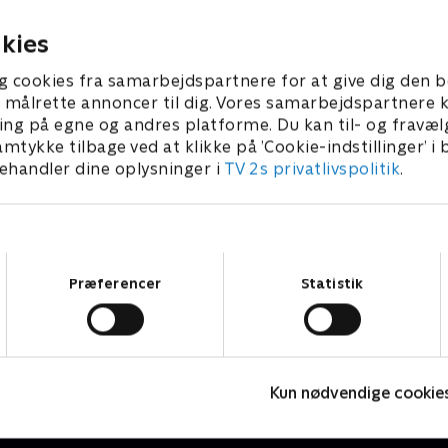
er 2022 • 52 min
28. november 2022 • 51 min
kies
g cookies fra samarbejdspartnere for at give dig den b
l at målrette annoncer til dig. Vores samarbejdspartner
ing på egne og andres platforme. Du kan til- og fravæl
amtykke tilbage ved at klikke på ’Cookie-indstillinger’ i
handler dine oplysninger i
TV 2s privatlivspolitik
.
Samtykkevalg
Præferencer
Statistik
Fake Patient
K
Drama • 1 sæsoner
D
Kun nødvendige cookie