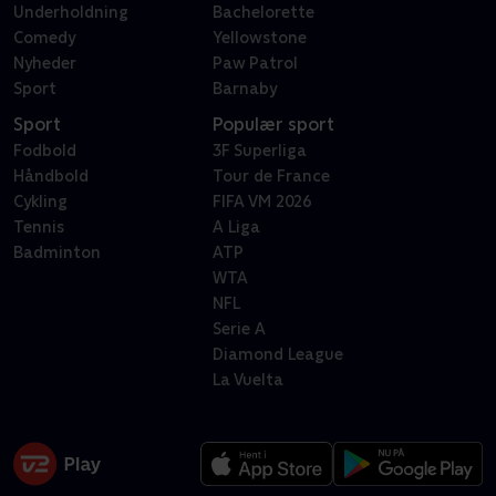
Underholdning
Bachelorette
Comedy
Yellowstone
Nyheder
Paw Patrol
Sport
Barnaby
Sport
Populær sport
Fodbold
3F Superliga
Håndbold
Tour de France
Cykling
FIFA VM 2026
Tennis
A Liga
Badminton
ATP
WTA
NFL
Serie A
Diamond League
La Vuelta