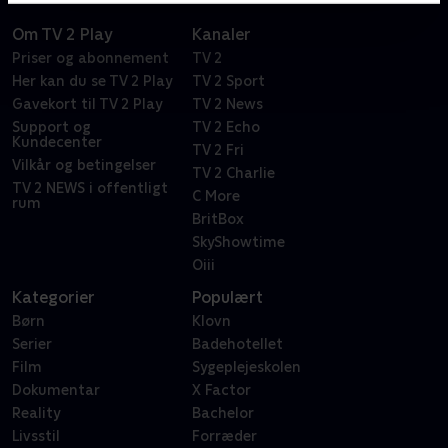
Om TV 2 Play
Kanaler
Priser og abonnement
TV 2
Her kan du se TV 2 Play
TV 2 Sport
Gavekort til TV 2 Play
TV 2 News
Support og
TV 2 Echo
Kundecenter
TV 2 Fri
Vilkår og betingelser
TV 2 Charlie
TV 2 NEWS i offentligt
C More
rum
BritBox
SkyShowtime
Oiii
Kategorier
Populært
Børn
Klovn
Serier
Badehotellet
Film
Sygeplejeskolen
Dokumentar
X Factor
Reality
Bachelor
Livsstil
Forræder