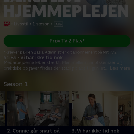
•
Livsstil
•
1 sæson
•
Prøv TV 2 Play*
*Kræver pakken Basis. Administrer dit abonnement på Mit TV 2.
S1:E3 • Vi har ikke tid nok
Medarbejderne løber stærkt. Men mellem minutskemaer og
praktiske opgaver findes der stadig plads til grin, et
...
Læs mere
Sæson 1
2. Connie går snart på
3. Vi har ikke tid nok