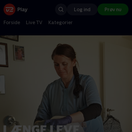
Log ind
Prøv nu
Forside
Live TV
Kategorier