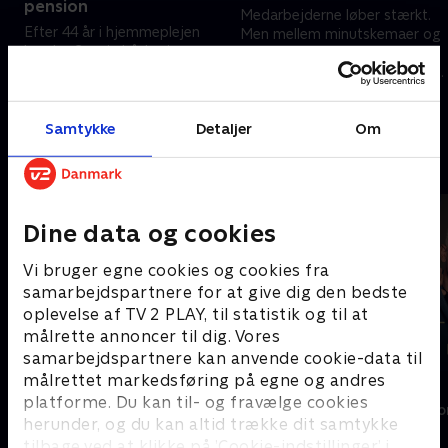
pension
Medarbejderne løber stærkt.
Efter 44 år i hjemmeplejen
Men mellem minutskemaer og
kender Connie både sine
praktiske opgaver findes der
borgere og faget ud og ind.
stadig plads til grin, et kærligt
Hun er direkte, kærlig og fyldt
skulderklap - og en kop kaffe.
15. oktober 2025 • 19 min
med humor - men snart går
15. oktober 2025 • 21 min
hun på pension.
Samtykke
Detaljer
Om
Andre så også
Dine data og cookies
Vi bruger egne cookies og cookies fra
samarbejdspartnere for at give dig den bedste
oplevelse af TV 2 PLAY, til statistik og til at
målrette annoncer til dig. Vores
samarbejdspartnere kan anvende cookie-data til
målrettet markedsføring på egne og andres
Vandkant til salg
Insider
platforme. Du kan til- og fravælge cookies
Livsstil • 7 sæsoner
Livsstil • 4 sæs
herunder, og du kan altid trække dit samtykke
tilbage ved at klikke på ’Cookie-indstillinger’ i